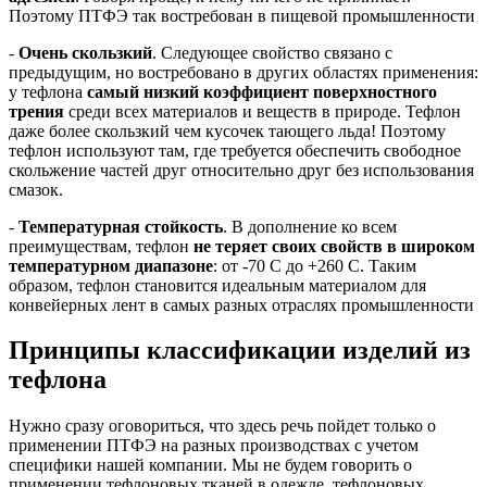
Поэтому ПТФЭ так востребован в пищевой промышленности
-
Очень скользкий
. Следующее свойство связано с
предыдущим, но востребовано в других областях применения:
у тефлона
самый низкий коэффициент поверхностного
трения
среди всех материалов и веществ в природе. Тефлон
даже более скользкий чем кусочек тающего льда! Поэтому
тефлон используют там, где требуется обеспечить свободное
скольжение частей друг относительно друг без использования
смазок.
-
Температурная стойкость
. В дополнение ко всем
преимуществам, тефлон
не теряет своих свойств в широком
температурном диапазоне
: от -70 С до +260 С. Таким
образом, тефлон становится идеальным материалом для
конвейерных лент в самых разных отраслях промышленности
Принципы классификации изделий из
тефлона
Нужно сразу оговориться, что здесь речь пойдет только о
применении ПТФЭ на разных производствах с учетом
специфики нашей компании. Мы не будем говорить о
применении тефлоновых тканей в одежде, тефлоновых