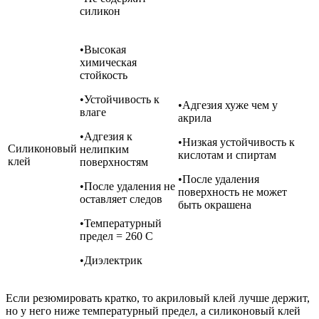
силикон
•Высокая
химическая
стойкость
•Устойчивость к
•Адгезия хуже чем у
влаге
акрила
•Адгезия к
•Низкая устойчивость к
Силиконовый
нелипким
кислотам и спиртам
клей
поверхностям
•После удаления
•После удаления не
поверхность не может
оставляет следов
быть окрашена
•Температурный
предел = 260 С
•Диэлектрик
Если резюмировать кратко, то акриловый клей лучше держит,
но у него ниже температурный предел, а силиконовый клей