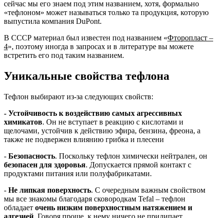
сейчас мы его знаем под этим названием, хотя, формально
«тефлоном» может называться только та продукция, которую
выпустила компания DuPont.
В СССР материал был известен под названием «
Фторопласт –
4
», поэтому иногда в запросах и в литературе вы можете
встретить его под таким названием.
Уникальные свойства тефлона
Тефлон выбирают из-за следующих свойств:
- Устойчивость к воздействию самых агрессивных
химикатов
. Он не вступает в реакцию с кислотами и
щелочами, устойчив к действию эфира, бензина, фреона, а
также не подвержен влиянию грибка и плесени
-
Безопасность
. Поскольку тефлон химически нейтрален, он
безопасен для здоровья
. Допускается прямой контакт с
продуктами питания или полуфабрикатами.
-
Не липкая поверхность
. С очередным важным свойством
мы все знакомы благодаря сковородкам Tefal – тефлон
обладает
очень низким поверхностным натяжением и
адгезией
. Говоря проще, к нему ничего не прилипает.