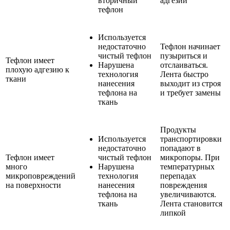
вторичный
адгезии
тефлон
Используется
недостаточно
Тефлон начинает
чистый тефлон
пузыриться и
Тефлон имеет
Нарушена
отслаиваться.
плохую адгезию к
технология
Лента быстро
ткани
нанесения
выходит из строя
тефлона на
и требует замены
ткань
Продукты
Используется
транспортировки
недостаточно
попадают в
Тефлон имеет
чистый тефлон
микропоры. При
много
Нарушена
температурных
микроповреждений
технология
перепадах
на поверхности
нанесения
повреждения
тефлона на
увеличиваются.
ткань
Лента становится
липкой