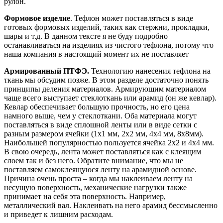
рулон.
Формовое изделие
. Тефлон может поставляться в виде
готовых формовых изделий, таких как стержни, прокладки,
шары и т.д. В данном тексте я не буду подробно
останавливаться на изделиях из чистого тефлона, потому что
наша компания в настоящий момент их не поставляет
Армированный ПТФЭ.
Технологию нанесения тефлона на
ткань мы обсудим позже. В этом разделе достаточно понять
принципы деления материалов. Армирующим материалом
чаще всего выступает стеклоткань или арамид (он же кевлар).
Кевлар обеспечивает большую прочность, но его цена
намного выше, чем у стеклоткани. Оба материала могут
поставляться в виде сплошной ленты или в виде сетки с
разным размером ячейки (1х1 мм, 2х2 мм, 4х4 мм, 8х8мм).
Наибольшей популярностью пользуется ячейка 2х2 и 4х4 мм.
В свою очередь, лента может поставляться как с клеящим
слоем так и без него. Обратите внимание, что мы не
поставляем самоклеящуюся ленту на арамидной основе.
Причина очень проста – когда мы наклеиваем ленту на
несущую поверхность, механические нагрузки также
принимает на себя эта поверхность. Например,
металлический вал. Наклеивать на него арамид бессмысленно
и приведет к лишним расходам.