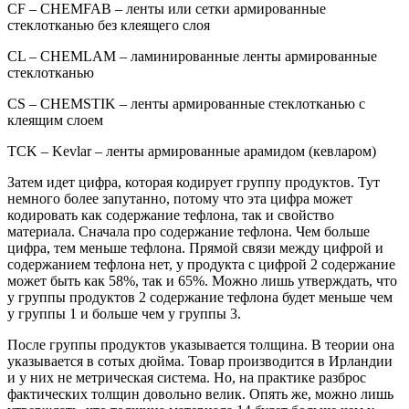
CF – CHEMFAB – ленты или сетки армированные
стеклотканью без клеящего слоя
CL – CHEMLAM – ламинированные ленты армированные
стеклотканью
CS – CHEMSTIK – ленты армированные стеклотканью с
клеящим слоем
TCK – Kevlar – ленты армированные арамидом (кевларом)
Затем идет цифра, которая кодирует группу продуктов. Тут
немного более запутанно, потому что эта цифра может
кодировать как содержание тефлона, так и свойство
материала. Сначала про содержание тефлона. Чем больше
цифра, тем меньше тефлона. Прямой связи между цифрой и
содержанием тефлона нет, у продукта с цифрой 2 содержание
может быть как 58%, так и 65%. Можно лишь утверждать, что
у группы продуктов 2 содержание тефлона будет меньше чем
у группы 1 и больше чем у группы 3.
После группы продуктов указывается толщина. В теории она
указывается в сотых дюйма. Товар производится в Ирландии
и у них не метрическая система. Но, на практике разброс
фактических толщин довольно велик. Опять же, можно лишь