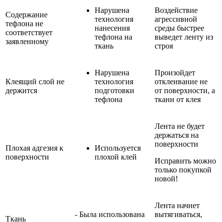
Нарушена
Воздействие
Содержание
технология
агрессивной
тефлона не
нанесения
среды быстрее
соответствует
тефлона на
выведет ленту из
заявленному
ткань
строя
Нарушена
Произойдет
Клеящий слой не
технология
отклеивание не
держится
подготовки
от поверхности, а
тефлона
ткани от клея
Лента не будет
держаться на
поверхности
Плохая адгезия к
Используется
поверхности
плохой клей
Исправить можно
только покупкой
новой!
Лента начнет
- Была использована
вытягиваться,
Ткань