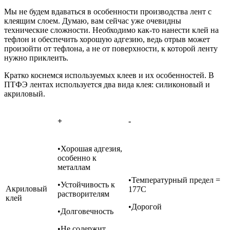
Мы не будем вдаваться в особенности производства лент с
клеящим слоем. Думаю, вам сейчас уже очевидны
технические сложности. Необходимо как-то нанести клей на
тефлон и обеспечить хорошую адгезию, ведь отрыв может
произойти от тефлона, а не от поверхности, к которой ленту
нужно приклеить.
Кратко коснемся используемых клеев и их особенностей. В
ПТФЭ лентах используется два вида клея: силиконовый и
акриловый.
+
-
•Хорошая адгезия,
особенно к
металлам
•Температурный предел =
•Устойчивость к
Акриловый
177С
растворителям
клей
•Дорогой
•Долговечность
•Не содержит