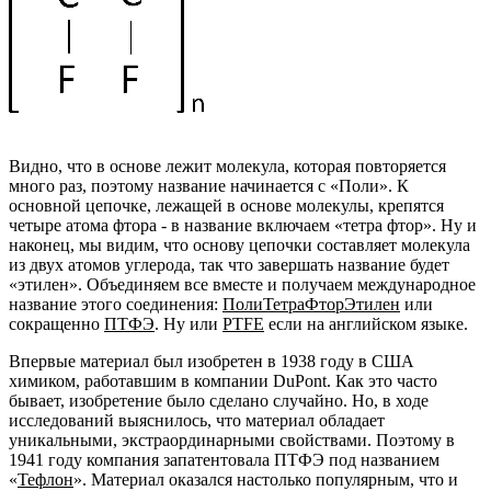
Видно, что в основе лежит молекула, которая повторяется
много раз, поэтому название начинается с «Поли». К
основной цепочке, лежащей в основе молекулы, крепятся
четыре атома фтора - в название включаем «тетра фтор». Ну и
наконец, мы видим, что основу цепочки составляет молекула
из двух атомов углерода, так что завершать название будет
«этилен». Объединяем все вместе и получаем международное
название этого соединения:
ПолиТетраФторЭтилен
или
сокращенно
ПТФЭ
. Ну или
PTFE
если на английском языке.
Впервые материал был изобретен в 1938 году в США
химиком, работавшим в компании DuPont. Как это часто
бывает, изобретение было сделано случайно. Но, в ходе
исследований выяснилось, что материал обладает
уникальными, экстраординарными свойствами. Поэтому в
1941 году компания запатентовала ПТФЭ под названием
«
Тефлон
». Материал оказался настолько популярным, что и