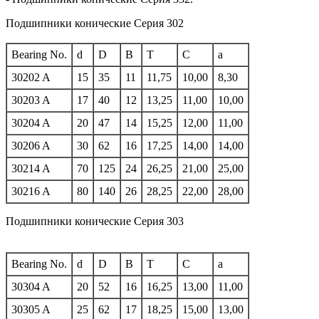
Подшипники конические Серия 302
Bearing No.
d
D
B
T
C
a
30202 A
15
35
11
11,75
10,00
8,30
30203 A
17
40
12
13,25
11,00
10,00
30204 A
20
47
14
15,25
12,00
11,00
30206 A
30
62
16
17,25
14,00
14,00
30214 A
70
125
24
26,25
21,00
25,00
30216 A
80
140
26
28,25
22,00
28,00
Подшипники конические Серия 303
Bearing No.
d
D
B
T
C
a
30304 A
20
52
16
16,25
13,00
11,00
30305 A
25
62
17
18,25
15,00
13,00