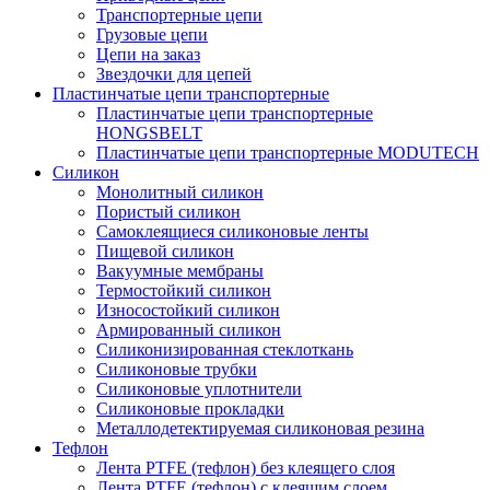
Транспортерные цепи
Грузовые цепи
Цепи на заказ
Звездочки для цепей
Пластинчатые цепи транспортерные
Пластинчатые цепи транспортерные
HONGSBELT
Пластинчатые цепи транспортерные MODUTECH
Силикон
Монолитный силикон
Пористый силикон
Самоклеящиеся силиконовые ленты
Пищевой силикон
Вакуумные мембраны
Термостойкий силикон
Износостойкий силикон
Армированный силикон
Силиконизированная стеклоткань
Силиконовые трубки
Силиконовые уплотнители
Силиконовые прокладки
Металлодетектируемая силиконовая резина
Тефлон
Лента PTFE (тефлон) без клеящего слоя
Лента PTFE (тефлон) с клеящим слоем