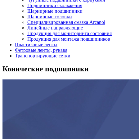
Подшипники скольжения
Шарнирные подшипники
Шарнирные головки
Специализированная смазка Arcanol
Линейные направляющие
Продукция для мониторинга состояния
Продукция для монтажа подшипников
Пластиковые ленты
Фетровые ленты, рукава
Транспортирующие сетки
Конические подшипники