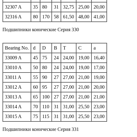
32307 A
35
80
31
32,75
25,00
20,00
32316 A
80
170
58
61,50
48,00
41,00
Подшипники конические Серия 330
Bearing No.
d
D
B
T
C
a
33009 A
45
75
24
24,00
19,00
16,40
33010 A
50
80
24
24,00
19,00
17,00
33011 A
55
90
27
27,00
21,00
19,00
33012 A
60
95
27
27,00
21,00
20,00
33013 A
65
100
27
27,00
21,00
21,00
33014 A
70
110
31
31,00
25,50
23,00
33015 A
75
115
31
31,00
25,50
23,00
Подшипники конические Серия 331