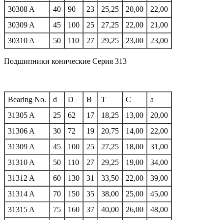
30308 A
40
90
23
25,25
20,00
22,00
30309 A
45
100
25
27,25
22,00
21,00
30310 A
50
110
27
29,25
23,00
23,00
Подшипники конические Серия 313
Bearing No.
d
D
B
T
C
a
31305 A
25
62
17
18,25
13,00
20,00
31306 A
30
72
19
20,75
14,00
22,00
31309 A
45
100
25
27,25
18,00
31,00
31310 A
50
110
27
29,25
19,00
34,00
31312 A
60
130
31
33,50
22,00
39,00
31314 A
70
150
35
38,00
25,00
45,00
31315 A
75
160
37
40,00
26,00
48,00