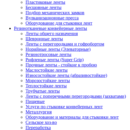
Пластиковые ленты
Бесшовные ленты
Подбор механических замков
Вулканизационные пресса
Оборудование для стыковки лент
Резинотканевые конвейерные ленты
Ленты общего назначения
Шевронные ленты
Ленты с перегородками и гофробортом
Норийные ленты (Элеваторные)
Резинотросовые ленты
Рифленые ленты (Super Grip)
Прочные ленты - стойкие к пробою
Маслостойкие ленты
Износостойкие ленты (абразивостойкие)
Морозостойкие ленты
Теплостойкие ленты
Трубчатые ленты
Ленты с поперечными перегородками (захватами)
Пищевые
Услуги по стыковке конвейерных лент
Металлургия
Оборудование и материалы для стыковки лент
Сельское хоз-во
Переработка