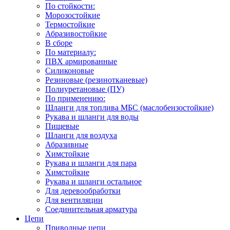
По стойкости:
Морозостойкие
Термостойкие
Абразивостойкие
В сборе
По материалу:
ПВХ армированные
Силиконовые
Резиновые (резинотканевые)
Полиуретановые (ПУ)
По применению:
Шланги для топлива МБС (маслобензостойкие)
Рукава и шланги для воды
Пищевые
Шланги для воздуха
Абразивные
Химстойкие
Рукава и шланги для пара
Химстойкие
Рукава и шланги остальное
Для деревообработки
Для вентиляции
Соединительная арматура
Цепи
Приводные цепи