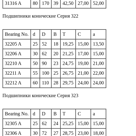
31316 A
80
170
39
42,50
27,00
52,00
Подшипники конические Серия 322
Bearing No.
d
D
B
T
C
a
32205 A
25
52
18
19,25
15,00
13,50
32206 A
30
62
20
21,25
17,00
15,00
32210 A
50
90
23
24,75
19,00
21,00
32211 A
55
100
25
26,75
21,00
22,00
32212 A
60
110
28
29,75
24,00
24,00
Подшипники конические Серия 323
Bearing No.
d
D
B
T
C
a
32305 A
25
62
24
25,25
15,00
15,00
32306 A
30
72
27
28,75
23,00
18,00