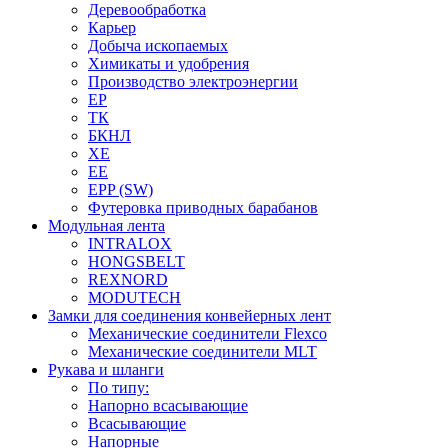
Деревообработка
Карьер
Добыча ископаемых
Химикаты и удобрения
Производство электроэнергии
EP
ТК
БКНЛ
XE
EE
EPP (SW)
Футеровка приводных барабанов
Модульная лента
INTRALOX
HONGSBELT
REXNORD
MODUTECH
Замки для соединения конвейерных лент
Механические соединители Flexco
Механические соединители MLT
Рукава и шланги
По типу:
Напорно всасывающие
Всасывающие
Напорные