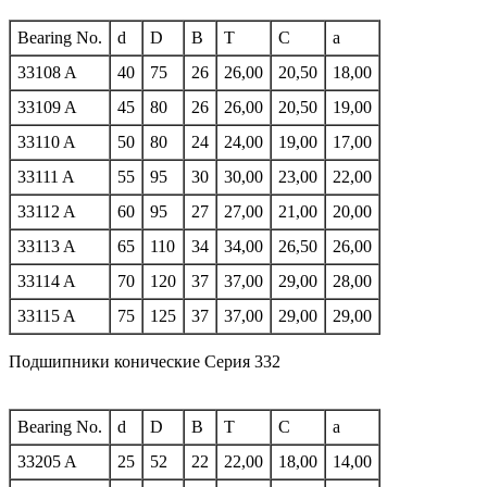
Bearing No.
d
D
B
T
C
a
33108 A
40
75
26
26,00
20,50
18,00
33109 A
45
80
26
26,00
20,50
19,00
33110 A
50
80
24
24,00
19,00
17,00
33111 A
55
95
30
30,00
23,00
22,00
33112 A
60
95
27
27,00
21,00
20,00
33113 A
65
110
34
34,00
26,50
26,00
33114 A
70
120
37
37,00
29,00
28,00
33115 A
75
125
37
37,00
29,00
29,00
Подшипники конические Серия 332
Bearing No.
d
D
B
T
C
a
33205 A
25
52
22
22,00
18,00
14,00