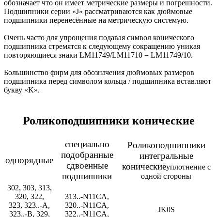
обозначает что он имеет метрические размеры и погрешности.
Подшипники серии «J» рассматриваются как дюймовые
подшипники перенесённые на метрическую системую.
Очень часто для упрoщения подавая символ конического
подшипника стремятся к следующему сокращению уникая
повторяющиеся знаки LM11749/LM11710 = LM11749/10.
Большинство фирм для обозначения дюймовых размеров
подшипника перед символом кольца / подшипника вставляют
букву «K».
Роликоподшипники конические
специально
Роликоподшипники
подобранные
интегральныe
однорядные
сдвоенные
конические
уплотнение с
подшипники
одной стороны
302, 303, 313,
320, 322,
313..-N11CA,
323, 323..-A,
320..-N11CA,
JK0S
323..-B, 329,
322..-N11CA,