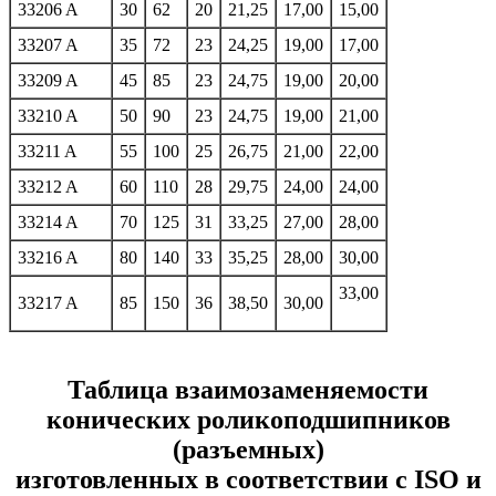
33206 A
30
62
20
21,25
17,00
15,00
33207 A
35
72
23
24,25
19,00
17,00
33209 A
45
85
23
24,75
19,00
20,00
33210 A
50
90
23
24,75
19,00
21,00
33211 A
55
100
25
26,75
21,00
22,00
33212 A
60
110
28
29,75
24,00
24,00
33214 A
70
125
31
33,25
27,00
28,00
33216 A
80
140
33
35,25
28,00
30,00
33,00
33217 A
85
150
36
38,50
30,00
Таблица взаимозаменяемости
конических роликоподшипников
(разъемных)
изготовленных в соответствии с ISO и