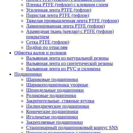
Пленка PTFE (тефлон) с клеящим слоем
Усиленная лента PTFE (тефлон)
Пористая лента PTFE (тефлон)
Тяжелая промышленная лента PTFE (тефлон)
Ламинированная лента PTFE (тефлон)
Арамидная ткань (кевлар) с PTFE (тефлон)
покрытием
Сетка PTFE (тефлон)
Подбор по отраслям
Обмотка валов и роликов
Вальянная лента из натуральной резины
Вальянная лента из синтетической резины
Вальянная лента из PVC и силикона
Подшипники
Шариковые подшипники
Шарикоподшипники упорные
Шпиндельные подшипники
Роликовые подшипники
Закрепительные, стяжные втулки
Цилиндрические подшипники
Конические подшипники
Игольчатые подшипники
Закрепляемые подшипники
Стационарный подшипниковый корпус SNS
Чугунные подшипники с корпусами