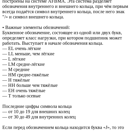
построены на системе AFBMA. Эта система разделяет
обозначения внутреннего и внешнего кольца, при чём первым
всегда подаётся символ внутреннего кольца, после него знак
"/» и символ внешнего кольца.
• Важные элементы обозначений:
Буквенное обозначение, состоящее из одной или двух букв,
определяет класс нагрузки, при котором подшипник может
работать. Выступает в начале обозначения кольца.
— EL очень лёгкие
— LL меньше, чем лёгкие
— L лёгкие
— LM средне-лёгкие
— M средние
— HM средне-тяжёлые
— H тяжёлые
— HH больше чем тяжёлые
— EH очень тяжёлые
— T только осевые
Последние цифры символа кольца
— от 10 до 19 для внешних колец
— от 30 до 49 для внутренних колец
Если перед обозначением кольца находится буква «J», то это