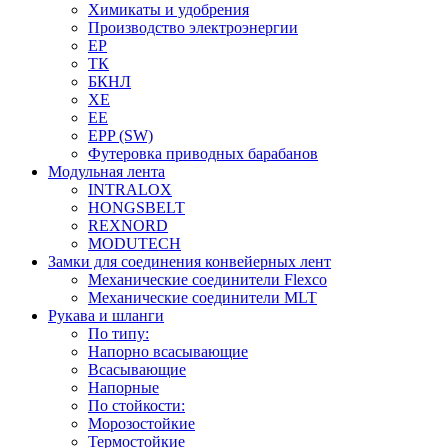
Химикаты и удобрения
Производство электроэнергии
EP
ТК
БКНЛ
XE
EE
EPP (SW)
Футеровка приводных барабанов
Модульная лента
INTRALOX
HONGSBELT
REXNORD
MODUTECH
Замки для соединения конвейерных лент
Механические соединители Flexco
Механические соединители MLT
Рукава и шланги
По типу:
Напорно всасывающие
Всасывающие
Напорные
По стойкости:
Морозостойкие
Термостойкие