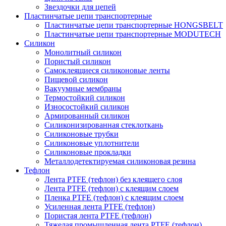
Звездочки для цепей
Пластинчатые цепи транспортерные
Пластинчатые цепи транспортерные HONGSBELT
Пластинчатые цепи транспортерные MODUTECH
Силикон
Монолитный силикон
Пористый силикон
Самоклеящиеся силиконовые ленты
Пищевой силикон
Вакуумные мембраны
Термостойкий силикон
Износостойкий силикон
Армированный силикон
Силиконизированная стеклоткань
Силиконовые трубки
Силиконовые уплотнители
Силиконовые прокладки
Металлодетектируемая силиконовая резина
Тефлон
Лента PTFE (тефлон) без клеящего слоя
Лента PTFE (тефлон) с клеящим слоем
Пленка PTFE (тефлон) с клеящим слоем
Усиленная лента PTFE (тефлон)
Пористая лента PTFE (тефлон)
Тяжелая промышленная лента PTFE (тефлон)