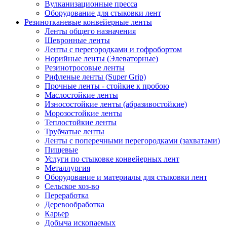
Вулканизационные пресса
Оборудование для стыковки лент
Резинотканевые конвейерные ленты
Ленты общего назначения
Шевронные ленты
Ленты с перегородками и гофробортом
Норийные ленты (Элеваторные)
Резинотросовые ленты
Рифленые ленты (Super Grip)
Прочные ленты - стойкие к пробою
Маслостойкие ленты
Износостойкие ленты (абразивостойкие)
Морозостойкие ленты
Теплостойкие ленты
Трубчатые ленты
Ленты с поперечными перегородками (захватами)
Пищевые
Услуги по стыковке конвейерных лент
Металлургия
Оборудование и материалы для стыковки лент
Сельское хоз-во
Переработка
Деревообработка
Карьер
Добыча ископаемых