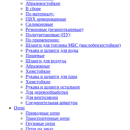
Абразивостойкие
В сборе
По материалу:
ПВХ армированные
Силиконовые
Резиновые (резинотканевые)
Полиуретановые (ПУ)
По применению:
Шланги для топлива МБС (маслобензостойкие)
Рукава и шланги для воды
Пищевые
Шланги для воздуха
Абразивные
Химстойкие
Рукава и шланги для пара
Химстойкие
Рукава и шланги остальное
Для деревообработки
Для вентиляции
Соединительная арматура
Цепи
Приводные цепи
Транспортерные цепи
Грузовые цепи
Цепи на заказ