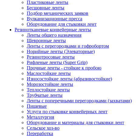
Пластиковые ленты
Бесшовные ленты
Подбор механических замков
Вулканизационные пресса
Оборудование для стыковки лент
Резинотканевые конвейерные ленты
Ленты общего назначения
Шевронные ленты
Ленты с перегородками и гофробортом
Норийные ленты (Элеваторные)
Резинотросовые ленты
Рифленые ленты (Super Grip)
Прочные ленты - стойкие к пробою
Маслостойкие ленты
Износостойкие ленты (абразивостойкие)
Морозостойкие ленты
Теплостойкие ленты
Трубчатые ленты
Ленты с поперечными перегородками (захватами)
Пищевые
Услуги по стыковке конвейерных лент
Металлургия
Оборудование и материалы для стыковки лент
Сельское хоз-во
Переработка