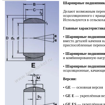
Шарнирные подшипник
Делают возможным перен
осцилляционного с вращ
Используются в сельскох
Главные характеристи
•
Шарнирные подшипн
вместо деталей качения н
приспособленные перенос
•
Шарнирные подшипн
и комбинированную нагру
•
Шарнирные подшипн
осциляционные, качающи
Версии:
•
GE
— основная версия
•
GE E
— укреплённая ве
•
GE ES
— укреплённая в