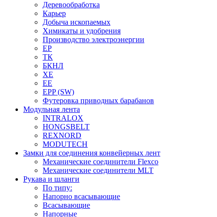
Деревообработка
Карьер
Добыча ископаемых
Химикаты и удобрения
Производство электроэнергии
EP
ТК
БКНЛ
XE
EE
EPP (SW)
Футеровка приводных барабанов
Модульная лента
INTRALOX
HONGSBELT
REXNORD
MODUTECH
Замки для соединения конвейерных лент
Механические соединители Flexco
Механические соединители MLT
Рукава и шланги
По типу:
Напорно всасывающие
Всасывающие
Напорные