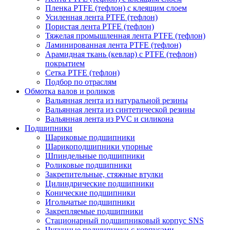
Пленка PTFE (тефлон) с клеящим слоем
Усиленная лента PTFE (тефлон)
Пористая лента PTFE (тефлон)
Тяжелая промышленная лента PTFE (тефлон)
Ламинированная лента PTFE (тефлон)
Арамидная ткань (кевлар) с PTFE (тефлон)
покрытием
Сетка PTFE (тефлон)
Подбор по отраслям
Обмотка валов и роликов
Вальянная лента из натуральной резины
Вальянная лента из синтетической резины
Вальянная лента из PVC и силикона
Подшипники
Шариковые подшипники
Шарикоподшипники упорные
Шпиндельные подшипники
Роликовые подшипники
Закрепительные, стяжные втулки
Цилиндрические подшипники
Конические подшипники
Игольчатые подшипники
Закрепляемые подшипники
Стационарный подшипниковый корпус SNS
Чугунные подшипники с корпусами