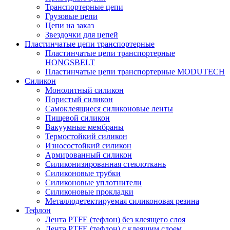
Транспортерные цепи
Грузовые цепи
Цепи на заказ
Звездочки для цепей
Пластинчатые цепи транспортерные
Пластинчатые цепи транспортерные
HONGSBELT
Пластинчатые цепи транспортерные MODUTECH
Силикон
Монолитный силикон
Пористый силикон
Самоклеящиеся силиконовые ленты
Пищевой силикон
Вакуумные мембраны
Термостойкий силикон
Износостойкий силикон
Армированный силикон
Силиконизированная стеклоткань
Силиконовые трубки
Силиконовые уплотнители
Силиконовые прокладки
Металлодетектируемая силиконовая резина
Тефлон
Лента PTFE (тефлон) без клеящего слоя
Лента PTFE (тефлон) с клеящим слоем