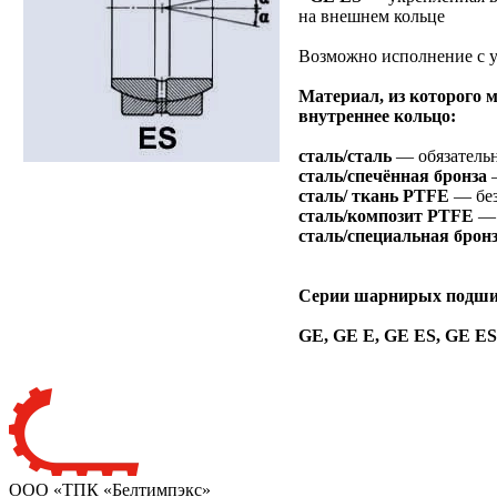
на внешнем кольце
Возможно исполнение с 
Материал, из которого 
внутреннее кольцо:
сталь/сталь
— обязатель
сталь/спечённая бронза
сталь/ ткань PTFE
— без
сталь/композит PTFE
— 
сталь/специальная брон
Серии шарнирых подш
GE, GE E, GE ES, GE E
ООО «ТПК «Белтимпэкс»