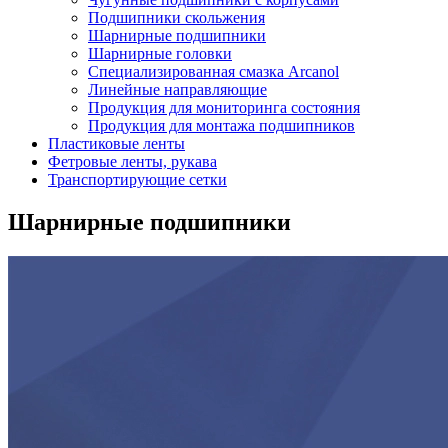
Подшипники скольжения
Шарнирные подшипники
Шарнирные головки
Специализированная смазка Arcanol
Линейные направляющие
Продукция для мониторинга состояния
Продукция для монтажа подшипников
Пластиковые ленты
Фетровые ленты, рукава
Транспортирующие сетки
Шарнирные подшипники