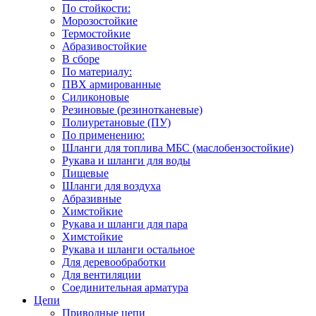
По стойкости:
Морозостойкие
Термостойкие
Абразивостойкие
В сборе
По материалу:
ПВХ армированные
Силиконовые
Резиновые (резинотканевые)
Полиуретановые (ПУ)
По применению:
Шланги для топлива МБС (маслобензостойкие)
Рукава и шланги для воды
Пищевые
Шланги для воздуха
Абразивные
Химстойкие
Рукава и шланги для пара
Химстойкие
Рукава и шланги остальное
Для деревообработки
Для вентиляции
Соединительная арматура
Цепи
Приводные цепи