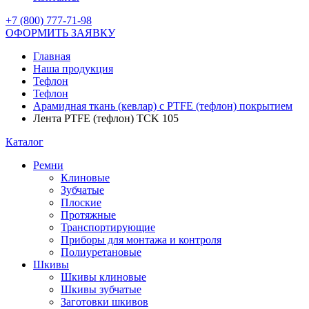
+7 (800) 777-71-98
ОФОРМИТЬ ЗАЯВКУ
Главная
Наша продукция
Тефлон
Тефлон
Арамидная ткань (кевлар) с PTFE (тефлон) покрытием
Лента PTFE (тефлон) TCK 105
Каталог
Ремни
Клиновые
Зубчатые
Плоские
Протяжные
Транспортирующие
Приборы для монтажа и контроля
Полиуретановые
Шкивы
Шкивы клиновые
Шкивы зубчатые
Заготовки шкивов