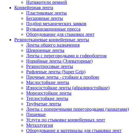
Натяжители ремней
Конвейерная лента
Пластиковые ленты
Бесшовные ленты
Подбор механических замков
Вулканизационные пресса
Оборудование для стыковки лент
Резинотканевые конвейерные ленты
Ленты общего назначения
Шевронные ленты
Ленты с перегородками и гофробортом
Норийные ленты (Элеваторные)
Резинотросовые ленты
Рифленые ленты (Super Grip)
Прочные ленты - стойкие к пробою
Маслостойкие ленты
Износостойкие ленты (абразивостойкие)
Морозостойкие ленты
Теплостойкие ленты
Трубчатые ленты
Ленты с поперечными перегородками (захватами)
Пищевые
Услуги по стыковке конвейерных лент
Металлургия
Оборудование и материалы для стыковки лент