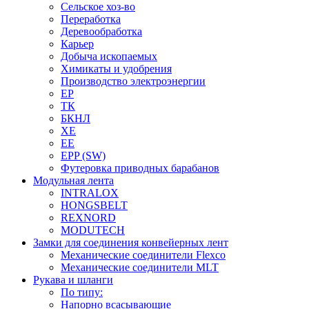
Сельское хоз-во
Переработка
Деревообработка
Карьер
Добыча ископаемых
Химикаты и удобрения
Производство электроэнергии
EP
ТК
БКНЛ
XE
EE
EPP (SW)
Футеровка приводных барабанов
Модульная лента
INTRALOX
HONGSBELT
REXNORD
MODUTECH
Замки для соединения конвейерных лент
Механические соединители Flexco
Механические соединители MLT
Рукава и шланги
По типу:
Напорно всасывающие