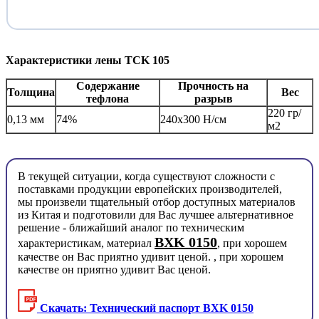
Характеристики лены TCK 105
Содержание
Прочность на
Толщина
Вес
тефлона
разрыв
220 гр/
0,13 мм
74%
240х300 Н/см
м2
В текущей ситуации, когда существуют сложности с
поставками продукции европейских производителей,
мы произвели тщательный отбор доступных материалов
из Китая и подготовили для Вас лучшее альтернативное
решение - ближайший аналог по техническим
BXK 0150
характеристикам, материал
, при хорошем
качестве он Вас приятно удивит ценой. , при хорошем
качестве он приятно удивит Вас ценой.
Скачать: Технический паспорт BXK 0150