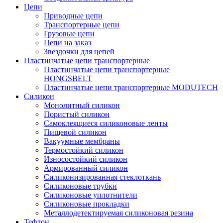
Цепи
Приводные цепи
Транспортерные цепи
Грузовые цепи
Цепи на заказ
Звездочки для цепей
Пластинчатые цепи транспортерные
Пластинчатые цепи транспортерные
HONGSBELT
Пластинчатые цепи транспортерные MODUTECH
Силикон
Монолитный силикон
Пористый силикон
Самоклеящиеся силиконовые ленты
Пищевой силикон
Вакуумные мембраны
Термостойкий силикон
Износостойкий силикон
Армированный силикон
Силиконизированная стеклоткань
Силиконовые трубки
Силиконовые уплотнители
Силиконовые прокладки
Металлодетектируемая силиконовая резина
Тефлон