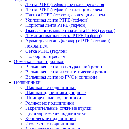
Лента PTFE (тефлон) без клеящего слоя
Лента PTFE (тефлон) с клеящим слоем
Пленка PTFE (тефлон) с клеящим слоем
Усиленная лента PTFE (тефлон)
Пористая лента PTFE (тефлон)
Тяжелая промышленная лента PTFE (тефлон)
Ламинированная лента PTFE (тефлон)
Арамидная ткань (кевлар) с PTFE (тефлон)
покрытием
Сетка PTFE (тефлон)
Подбор по отраслям
Обмотка валов и роликов
Вальянная лента из натуральной резины
Вальянная лента из синтетической резины
Вальянная лента из PVC и силикона
Подшипники
Шариковые подшипники
Шарикоподшипники упорные
Шпиндельные подшипники
Роликовые подшипники
Закрепительные, стяжные втулки
Цилиндрические подшипники
Конические подшипники
Игольчатые подшипники
Закрепляемые подшипники