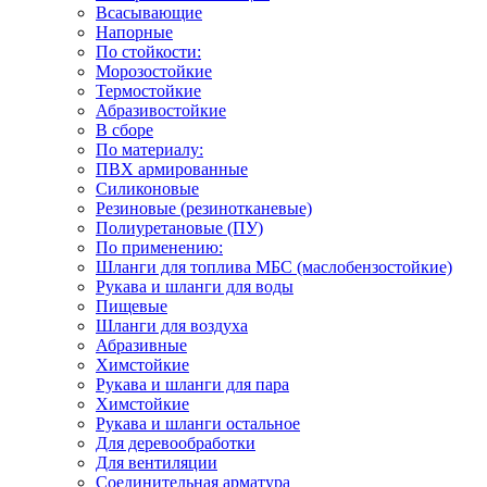
Всасывающие
Напорные
По стойкости:
Морозостойкие
Термостойкие
Абразивостойкие
В сборе
По материалу:
ПВХ армированные
Силиконовые
Резиновые (резинотканевые)
Полиуретановые (ПУ)
По применению:
Шланги для топлива МБС (маслобензостойкие)
Рукава и шланги для воды
Пищевые
Шланги для воздуха
Абразивные
Химстойкие
Рукава и шланги для пара
Химстойкие
Рукава и шланги остальное
Для деревообработки
Для вентиляции
Соединительная арматура