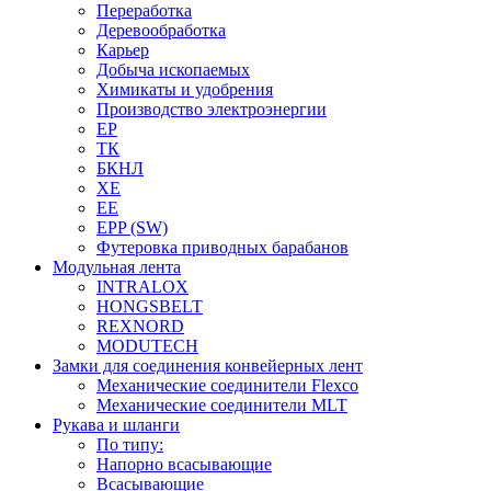
Переработка
Деревообработка
Карьер
Добыча ископаемых
Химикаты и удобрения
Производство электроэнергии
EP
ТК
БКНЛ
XE
EE
EPP (SW)
Футеровка приводных барабанов
Модульная лента
INTRALOX
HONGSBELT
REXNORD
MODUTECH
Замки для соединения конвейерных лент
Механические соединители Flexco
Механические соединители MLT
Рукава и шланги
По типу:
Напорно всасывающие
Всасывающие