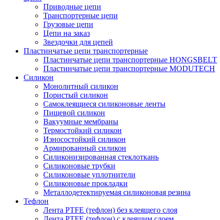
Приводные цепи
Транспортерные цепи
Грузовые цепи
Цепи на заказ
Звездочки для цепей
Пластинчатые цепи транспортерные
Пластинчатые цепи транспортерные HONGSBELT
Пластинчатые цепи транспортерные MODUTECH
Силикон
Монолитный силикон
Пористый силикон
Самоклеящиеся силиконовые ленты
Пищевой силикон
Вакуумные мембраны
Термостойкий силикон
Износостойкий силикон
Армированный силикон
Силиконизированная стеклоткань
Силиконовые трубки
Силиконовые уплотнители
Силиконовые прокладки
Металлодетектируемая силиконовая резина
Тефлон
Лента PTFE (тефлон) без клеящего слоя
Лента PTFE (тефлон) с клеящим слоем