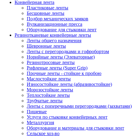
Конвейерная лента
Пластиковые ленты
Бесшовные ленты
Подбор механических замков
Вулканизационные пресса
Оборудование для стыковки лент
Резинотканевые конвейерные ленты
Ленты общего назначения
Шевронные ленты
Ленты с перегородками и гофробортом
Норийные ленты (Элеваторные)
Резинотросовые ленты
Рифленые ленты (Super Grip)
Прочные ленты - стойкие к пробою
Маслостойкие ленты
Износостойкие ленты (абразивостойкие)
Морозостойкие ленты
Теплостойкие ленты
Трубчатые ленты
Ленты с поперечными перегородками (захватами)
Пищевые
Услуги по стыковке конвейерных лент
Металлургия
Оборудование и материалы для стыковки лент
Сельское хоз-во