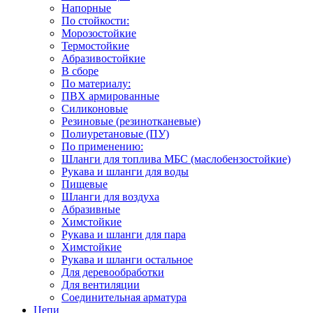
Напорные
По стойкости:
Морозостойкие
Термостойкие
Абразивостойкие
В сборе
По материалу:
ПВХ армированные
Силиконовые
Резиновые (резинотканевые)
Полиуретановые (ПУ)
По применению:
Шланги для топлива МБС (маслобензостойкие)
Рукава и шланги для воды
Пищевые
Шланги для воздуха
Абразивные
Химстойкие
Рукава и шланги для пара
Химстойкие
Рукава и шланги остальное
Для деревообработки
Для вентиляции
Соединительная арматура
Цепи