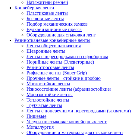
Натяжители ремней
Конвейерная лента
Пластиковые ленты
Бесшовные ленты
Подбор механических замков
Вулканизационные пресса
Оборудование для стыковки лент
Резинотканевые конвейерные ленты
Ленты общего назначения
Шевронные ленты
Ленты с перегородками и гофробортом
Норийные ленты (Элеваторные)
Резинотросовые ленты
Рифленые ленты (Super Grip)
Прочные ленты - стойкие к пробою
Маслостойкие ленты
Износостойкие ленты (абразивостойкие)
Морозостойкие ленты
Теплостойкие ленты
Трубчатые ленты
Ленты с поперечными перегородками (захватами)
Пищевые
Услуги по стыковке конвейерных лент
Металлургия
Оборудование и материалы для стыковки лент