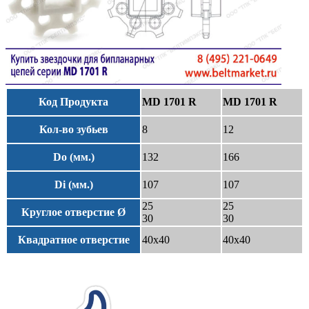
Код Продукта
MD 1701 R
MD 1701 R
Кол-во зубьев
8
12
Do (мм.)
132
166
Di (мм.)
107
107
25
25
Круглое отверстие Ø
30
30
Квадратное отверстие
40x40
40x40