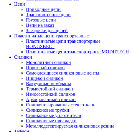
Цепи
Приводные цепи
Транспортерные цепи
Грузовые цепи
Цепи на заказ
Звездочки для цепей
Пластинчатые цепи транспортерные
Пластинчатые цепи транспортерные
HONGSBELT
Пластинчатые цепи транспортерные MODUTECH
Силикон
Монолитный силикон
Пористый силикон
Самоклеящиеся силиконовые ленты
Пищевой силикон
Вакуумные мембраны
Термостойкий силикон
Износостойкий силикон
Армированный силикон
Силиконизированная стеклоткань
Силиконовые трубки
Силиконовые уплотнители
Силиконовые прокладки
Металлодетектируемая силиконовая резина
Тефлон