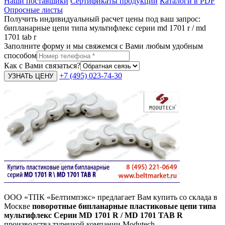
Наши поставщики
Сертификаты продукции
Каталоги в PDF
Опросные листы
Получить индивидуальный расчет цены под ваш запрос:
бипланарные цепи типа мультифлекс серии md 1701 r / md
1701 tab r
Заполните форму и мы свяжемся с Вами любым удобным
способом
Как с Вами связаться?
+7 (495) 023-74-30
ООО «ТПК «Белтимпэкс» предлагает Вам
купить со склада в
Москве
поворотные бипланарные пластиковые цепи типа
мультифлекс Серии MD 1701 R / MD 1701 TAB R
производства турецкой компании Modutech.