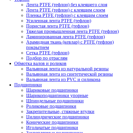
Лента PTFE (тефлон) без клеящего слоя
Лента PTFE (тефлон) с клеящим слоем
Пленка PTFE (тефлон) с клеящим слоем
Усиленная лента PTFE (тефлон)
Пористая лента PTFE (тефлон)
Тяжелая промышленная лента PTFE (тефлон)
Ламинированная лента PTFE (тефлон)
Арамидная ткань (кевлар) с PTFE (тефлон)
покрытием
Сетка PTFE (тефлон)
Подбор по отраслям
Обмотка валов и роликов
Вальянная лента из натуральной резины
Вальянная лента из синтетической резины
Вальянная лента из PVC и силикона
Подшипники
Шариковые подшипники
Шарикоподшипники упорные
Шпиндельные подшипники
Роликовые подшипники
Закрепительные, стяжные втулки
Цилиндрические подшипники
Конические подшипники
Игольчатые подшипники
Закрепляемые подшипники