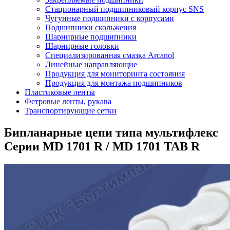
Стационарный подшипниковый корпус SNS
Чугунные подшипники с корпусами
Подшипники скольжения
Шарнирные подшипники
Шарнирные головки
Специализированная смазка Arcanol
Линейные направляющие
Продукция для мониторинга состояния
Продукция для монтажа подшипников
Пластиковые ленты
Фетровые ленты, рукава
Транспортирующие сетки
Бипланарные цепи типа мультифлекс
Серии MD 1701 R / MD 1701 TAB R