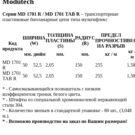
Modutech
Серии MD 1701 R / MD 1701 TAB R
– транспортерные
пластиковые бипланарные цепи типа мультифлекс
ТОЛЩИНА
ПРЕДЕЛ
ШИРИНА
РАДИУС
ПЛАСТИНЫ
ПРОЧНОСТИ
ВЕ
Код
(W)
(R)
(S)
НА РАЗРЫВ
продукта
кг 
мм.
дюйм
мм.
мм.
кг / м
м
MD 1701
50
52,5
2,05
150
255
1,5
R
MD 1701
50
52,5
2,05
150
255
1,5
TAB R
* - Самосмазывающийся полиацеталь с низким
коэффициентом трения, белого цвета.
* - Штифты из специальной хромоникелевой нержавеющей
стали 304.
* - Количество звеньев в стандартной упаковке - 80 шт., (3,048
м.).
* - Возможно производство на заказ по Вашим размерам!