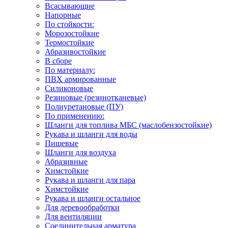
Всасывающие
Напорные
По стойкости:
Морозостойкие
Термостойкие
Абразивостойкие
В сборе
По материалу:
ПВХ армированные
Силиконовые
Резиновые (резинотканевые)
Полиуретановые (ПУ)
По применению:
Шланги для топлива МБС (маслобензостойкие)
Рукава и шланги для воды
Пищевые
Шланги для воздуха
Абразивные
Химстойкие
Рукава и шланги для пара
Химстойкие
Рукава и шланги остальное
Для деревообработки
Для вентиляции
Соединительная арматура