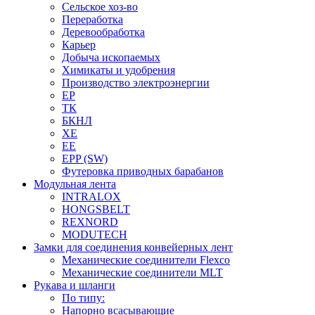
Сельское хоз-во
Переработка
Деревообработка
Карьер
Добыча ископаемых
Химикаты и удобрения
Производство электроэнергии
EP
ТК
БКНЛ
XE
EE
EPP (SW)
Футеровка приводных барабанов
Модульная лента
INTRALOX
HONGSBELT
REXNORD
MODUTECH
Замки для соединения конвейерных лент
Механические соединители Flexco
Механические соединители MLT
Рукава и шланги
По типу:
Напорно всасывающие