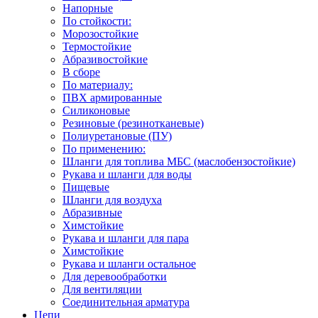
Напорные
По стойкости:
Морозостойкие
Термостойкие
Абразивостойкие
В сборе
По материалу:
ПВХ армированные
Силиконовые
Резиновые (резинотканевые)
Полиуретановые (ПУ)
По применению:
Шланги для топлива МБС (маслобензостойкие)
Рукава и шланги для воды
Пищевые
Шланги для воздуха
Абразивные
Химстойкие
Рукава и шланги для пара
Химстойкие
Рукава и шланги остальное
Для деревообработки
Для вентиляции
Соединительная арматура
Цепи