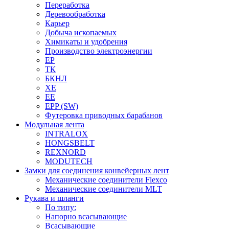
Переработка
Деревообработка
Карьер
Добыча ископаемых
Химикаты и удобрения
Производство электроэнергии
EP
ТК
БКНЛ
XE
EE
EPP (SW)
Футеровка приводных барабанов
Модульная лента
INTRALOX
HONGSBELT
REXNORD
MODUTECH
Замки для соединения конвейерных лент
Механические соединители Flexco
Механические соединители MLT
Рукава и шланги
По типу:
Напорно всасывающие
Всасывающие