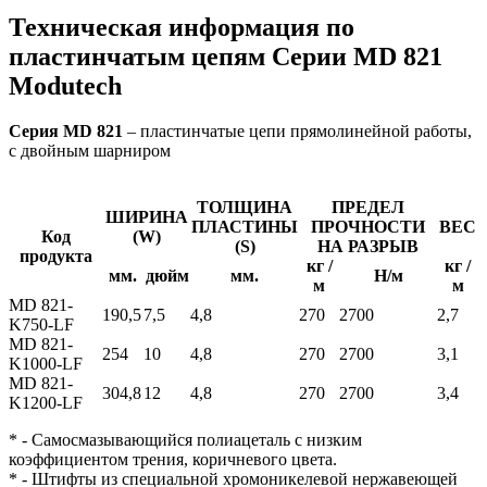
Техническая информация по
пластинчатым цепям Серии MD 821
Modutech
Серия MD 821
– пластинчатые цепи прямолинейной работы,
с двойным шарниром
ТОЛЩИНА
ПРЕДЕЛ
ШИРИНА
ПЛАСТИНЫ
ПРОЧНОСТИ
ВЕС
Код
(W)
(S)
НА РАЗРЫВ
продукта
кг /
кг /
мм.
дюйм
мм.
Н/м
м
м
MD 821-
190,5
7,5
4,8
270
2700
2,7
K750-LF
MD 821-
254
10
4,8
270
2700
3,1
K1000-LF
MD 821-
304,8
12
4,8
270
2700
3,4
K1200-LF
* - Самосмазывающийся полиацеталь с низким
коэффициентом трения, коричневого цвета.
* - Штифты из специальной хромоникелевой нержавеющей