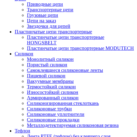
Приводные цепи
Транспортерные цепи
Грузовые цепи
Цепи на заказ
Звездочки для цепей
Пластинчатые цепи транспортерные
Пластинчатые цепи транспортерные
HONGSBELT
Пластинчатые цепи транспортерные MODUTECH
Силикон
Монолитный силикон
Пористый силикон
Самоклеящиеся силиконовые ленты
Пищевой силикон
Вакуумные мембраны
Термостойкий силикон
Износостойкий силикон
Армированный силикон
Силиконизированная стеклоткань
Силиконовые трубки
Силиконовые уплотнители
Силиконовые прокладки
Металлодетектируемая силиконовая резина
Тефлон
Лента PTFE (тефлон) без клеящего слоя