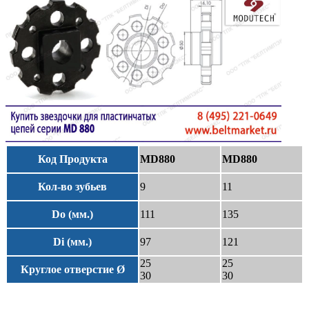
Код Продукта
MD880
MD880
Кол-во зубьев
9
11
Do (мм.)
111
135
Di (мм.)
97
121
25
25
Круглое отверстие Ø
30
30