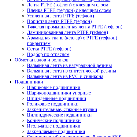
Лента PTFE (тефлон) с клеящим слоем
Пленка PTFE (тефлон) с клеящим слоем
Усиленная лента PTFE (тефлон)
Пористая лента PTFE (тефлон)
Тяжелая промышленная лента PTFE (тефлон)
Ламинированная лента PTFE (тефлон)
Арамидная ткань (кевлар) с PTFE (тефлон)
покрытием
Сетка PTFE (тефлон)
Подбор по отраслям
Обмотка валов и роликов
Вальянная лента из натуральной резины
Вальянная лента из синтетической резины
Вальянная лента из PVC и силикона
Подшипники
Шариковые подшипники
Шарикоподшипники упорные
Шпиндельные подшипники
Роликовые подшипники
Закрепительные, стяжные втулки
Цилиндрические подшипники
Конические подшипники
Игольчатые подшипники
Закрепляемые подшипники
Стационарный подшипниковый корпус SNS