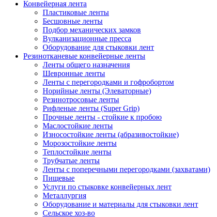
Конвейерная лента
Пластиковые ленты
Бесшовные ленты
Подбор механических замков
Вулканизационные пресса
Оборудование для стыковки лент
Резинотканевые конвейерные ленты
Ленты общего назначения
Шевронные ленты
Ленты с перегородками и гофробортом
Норийные ленты (Элеваторные)
Резинотросовые ленты
Рифленые ленты (Super Grip)
Прочные ленты - стойкие к пробою
Маслостойкие ленты
Износостойкие ленты (абразивостойкие)
Морозостойкие ленты
Теплостойкие ленты
Трубчатые ленты
Ленты с поперечными перегородками (захватами)
Пищевые
Услуги по стыковке конвейерных лент
Металлургия
Оборудование и материалы для стыковки лент
Сельское хоз-во