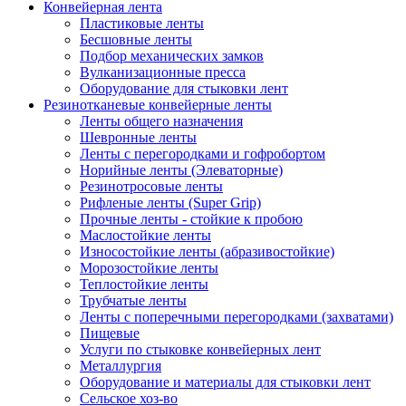
Конвейерная лента
Пластиковые ленты
Бесшовные ленты
Подбор механических замков
Вулканизационные пресса
Оборудование для стыковки лент
Резинотканевые конвейерные ленты
Ленты общего назначения
Шевронные ленты
Ленты с перегородками и гофробортом
Норийные ленты (Элеваторные)
Резинотросовые ленты
Рифленые ленты (Super Grip)
Прочные ленты - стойкие к пробою
Маслостойкие ленты
Износостойкие ленты (абразивостойкие)
Морозостойкие ленты
Теплостойкие ленты
Трубчатые ленты
Ленты с поперечными перегородками (захватами)
Пищевые
Услуги по стыковке конвейерных лент
Металлургия
Оборудование и материалы для стыковки лент
Сельское хоз-во