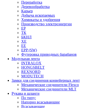
Переработка
Деревообработка
Карьер
Добыча ископаемых
Химикаты и удобрения
Производство электроэнергии
EP
ТК
БКНЛ
XE
EE
EPP (SW)
Футеровка приводных барабанов
Модульная лента
INTRALOX
HONGSBELT
REXNORD
MODUTECH
Замки для соединения конвейерных лент
Механические соединители Flexco
Механические соединители MLT
Рукава и шланги
По типу:
Напорно всасывающие
Всасывающие