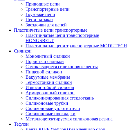
Приводные цепи
Транспортерные цепи
Грузовые цепи
Цепи на заказ
Звездочки для цепей
Пластинчатые цепи транспортерные
Пластинчатые цепи транспортерные
HONGSBELT
Пластинчатые цепи транспортерные MODUTECH
Силикон
Монолитный силикон
Пористый силикон
Самоклеящиеся силиконовые ленты
Пищевой силикон
Вакуумные мембраны
Термостойкий силикон
Износостойкий силикон
Армированный силикон
Силиконизированная стеклоткань
Силиконовые трубки
Силиконовые уплотнители
Силиконовые прокладки
Металлодетектируемая силиконовая резина
Тефлон
Лента PTFE (тефлон) без клеящего слоя