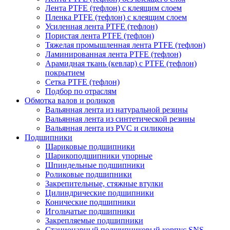
Лента PTFE (тефлон) с клеящим слоем
Пленка PTFE (тефлон) с клеящим слоем
Усиленная лента PTFE (тефлон)
Пористая лента PTFE (тефлон)
Тяжелая промышленная лента PTFE (тефлон)
Ламинированная лента PTFE (тефлон)
Арамидная ткань (кевлар) с PTFE (тефлон)
покрытием
Сетка PTFE (тефлон)
Подбор по отраслям
Обмотка валов и роликов
Вальянная лента из натуральной резины
Вальянная лента из синтетической резины
Вальянная лента из PVC и силикона
Подшипники
Шариковые подшипники
Шарикоподшипники упорные
Шпиндельные подшипники
Роликовые подшипники
Закрепительные, стяжные втулки
Цилиндрические подшипники
Конические подшипники
Игольчатые подшипники
Закрепляемые подшипники
Стационарный подшипниковый корпус SNS