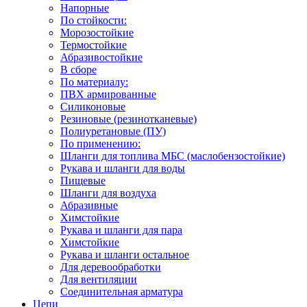
Напорные
По стойкости:
Морозостойкие
Термостойкие
Абразивостойкие
В сборе
По материалу:
ПВХ армированные
Силиконовые
Резиновые (резинотканевые)
Полиуретановые (ПУ)
По применению:
Шланги для топлива МБС (маслобензостойкие)
Рукава и шланги для воды
Пищевые
Шланги для воздуха
Абразивные
Химстойкие
Рукава и шланги для пара
Химстойкие
Рукава и шланги остальное
Для деревообработки
Для вентиляции
Соединительная арматура
Цепи