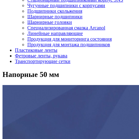
Чугунные подшипники с корпусами
Подшипники скольжения
Шарнирные подшипники
Шарнирные головки
Специализированная смазка Arcanol
Линейные направляющие
Продукция для мониторинга состояния
Продукция для монтажа подшипников
Пластиковые ленты
Фетровые ленты, рукава
Транспортирующие сетки
Напорные 50 мм