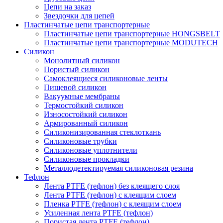
Цепи на заказ
Звездочки для цепей
Пластинчатые цепи транспортерные
Пластинчатые цепи транспортерные HONGSBELT
Пластинчатые цепи транспортерные MODUTECH
Силикон
Монолитный силикон
Пористый силикон
Самоклеящиеся силиконовые ленты
Пищевой силикон
Вакуумные мембраны
Термостойкий силикон
Износостойкий силикон
Армированный силикон
Силиконизированная стеклоткань
Силиконовые трубки
Силиконовые уплотнители
Силиконовые прокладки
Металлодетектируемая силиконовая резина
Тефлон
Лента PTFE (тефлон) без клеящего слоя
Лента PTFE (тефлон) с клеящим слоем
Пленка PTFE (тефлон) с клеящим слоем
Усиленная лента PTFE (тефлон)
Пористая лента PTFE (тефлон)