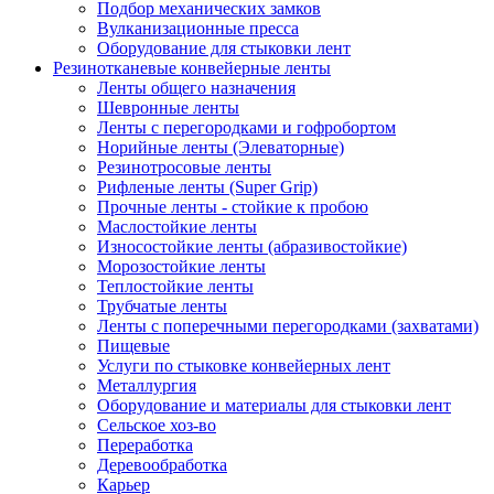
Подбор механических замков
Вулканизационные пресса
Оборудование для стыковки лент
Резинотканевые конвейерные ленты
Ленты общего назначения
Шевронные ленты
Ленты с перегородками и гофробортом
Норийные ленты (Элеваторные)
Резинотросовые ленты
Рифленые ленты (Super Grip)
Прочные ленты - стойкие к пробою
Маслостойкие ленты
Износостойкие ленты (абразивостойкие)
Морозостойкие ленты
Теплостойкие ленты
Трубчатые ленты
Ленты с поперечными перегородками (захватами)
Пищевые
Услуги по стыковке конвейерных лент
Металлургия
Оборудование и материалы для стыковки лент
Сельское хоз-во
Переработка
Деревообработка
Карьер