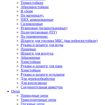
Термостойкие
Абразивостойкие
В сборе
По материалу:
ПВХ армированные
Силиконовые
Резиновые (резинотканевые)
Полиуретановые (ПУ)
По применению:
Шланги для топлива МБС (маслобензостойкие)
Рукава и шланги для воды
Пищевые
Шланги для воздуха
Абразивные
Химстойкие
Рукава и шланги для пара
Химстойкие
Рукава и шланги остальное
Для деревообработки
Для вентиляции
Соединительная арматура
Цепи
Приводные цепи
Транспортерные цепи
Грузовые цепи