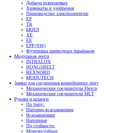
Добыча ископаемых
Химикаты и удобрения
Производство электроэнергии
EP
ТК
БКНЛ
XE
EE
EPP (SW)
Футеровка приводных барабанов
Модульная лента
INTRALOX
HONGSBELT
REXNORD
MODUTECH
Замки для соединения конвейерных лент
Механические соединители Flexco
Механические соединители MLT
Рукава и шланги
По типу:
Напорно всасывающие
Всасывающие
Напорные
По стойкости:
Морозостойкие