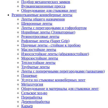
Подбор механических замков
Вулканизационные пресса
Оборудование для стыковки лент
Резинотканевые конвейерные ленты
Ленты общего назначения
Шевронные ленты
Ленты с перегородками и гофробортом
Норийные ленты (Элеваторные)
Резинотросовые ленты
Рифленые ленты (Super Grip)
Прочные ленты - стойкие к пробою
Маслостойкие ленты
Износостойкие ленты (абразивостойкие)
Морозостойкие ленты
Теплостойкие ленты
Трубчатые ленты
Ленты с поперечными перегородками (захватами)
Пищевые
Услуги по стыковке конвейерных лент
Металлургия
Оборудование и материалы для стыковки лент
Сельское хоз-во
Переработка
Деревообработка
Карьер