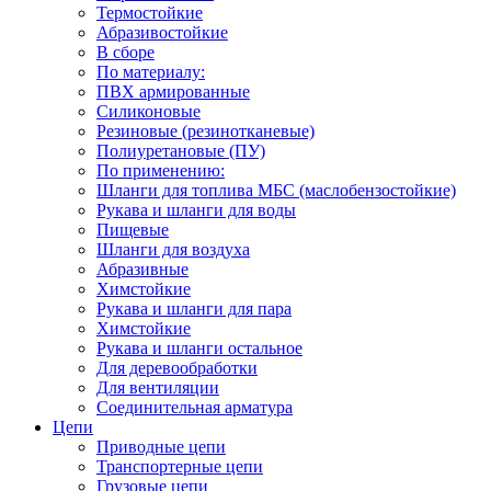
Термостойкие
Абразивостойкие
В сборе
По материалу:
ПВХ армированные
Силиконовые
Резиновые (резинотканевые)
Полиуретановые (ПУ)
По применению:
Шланги для топлива МБС (маслобензостойкие)
Рукава и шланги для воды
Пищевые
Шланги для воздуха
Абразивные
Химстойкие
Рукава и шланги для пара
Химстойкие
Рукава и шланги остальное
Для деревообработки
Для вентиляции
Соединительная арматура
Цепи
Приводные цепи
Транспортерные цепи
Грузовые цепи