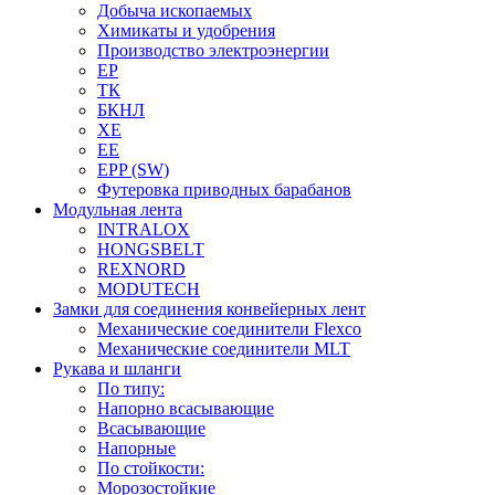
Добыча ископаемых
Химикаты и удобрения
Производство электроэнергии
EP
ТК
БКНЛ
XE
EE
EPP (SW)
Футеровка приводных барабанов
Модульная лента
INTRALOX
HONGSBELT
REXNORD
MODUTECH
Замки для соединения конвейерных лент
Механические соединители Flexco
Механические соединители MLT
Рукава и шланги
По типу:
Напорно всасывающие
Всасывающие
Напорные
По стойкости:
Морозостойкие