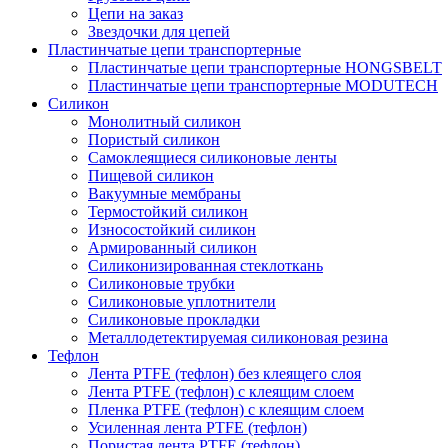
Цепи на заказ
Звездочки для цепей
Пластинчатые цепи транспортерные
Пластинчатые цепи транспортерные HONGSBELT
Пластинчатые цепи транспортерные MODUTECH
Силикон
Монолитный силикон
Пористый силикон
Самоклеящиеся силиконовые ленты
Пищевой силикон
Вакуумные мембраны
Термостойкий силикон
Износостойкий силикон
Армированный силикон
Силиконизированная стеклоткань
Силиконовые трубки
Силиконовые уплотнители
Силиконовые прокладки
Металлодетектируемая силиконовая резина
Тефлон
Лента PTFE (тефлон) без клеящего слоя
Лента PTFE (тефлон) с клеящим слоем
Пленка PTFE (тефлон) с клеящим слоем
Усиленная лента PTFE (тефлон)
Пористая лента PTFE (тефлон)