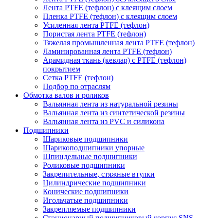
Лента PTFE (тефлон) с клеящим слоем
Пленка PTFE (тефлон) с клеящим слоем
Усиленная лента PTFE (тефлон)
Пористая лента PTFE (тефлон)
Тяжелая промышленная лента PTFE (тефлон)
Ламинированная лента PTFE (тефлон)
Арамидная ткань (кевлар) с PTFE (тефлон)
покрытием
Сетка PTFE (тефлон)
Подбор по отраслям
Обмотка валов и роликов
Вальянная лента из натуральной резины
Вальянная лента из синтетической резины
Вальянная лента из PVC и силикона
Подшипники
Шариковые подшипники
Шарикоподшипники упорные
Шпиндельные подшипники
Роликовые подшипники
Закрепительные, стяжные втулки
Цилиндрические подшипники
Конические подшипники
Игольчатые подшипники
Закрепляемые подшипники
Стационарный подшипниковый корпус SNS