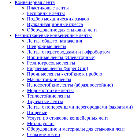
Конвейерная лента
Пластиковые ленты
Бесшовные ленты
Подбор механических замков
Вулканизационные пресса
Оборудование для стыковки лент
Резинотканевые конвейерные ленты
Ленты общего назначения
Шевронные ленты
Ленты с перегородками и гофробортом
Норийные ленты (Элеваторные)
Резинотросовые ленты
Рифленые ленты (Super Grip)
Прочные ленты - стойкие к пробою
Маслостойкие ленты
Износостойкие ленты (абразивостойкие)
Морозостойкие ленты
Теплостойкие ленты
Трубчатые ленты
Ленты с поперечными перегородками (захватами)
Пищевые
Услуги по стыковке конвейерных лент
Металлургия
Оборудование и материалы для стыковки лент
Сельское хоз-во