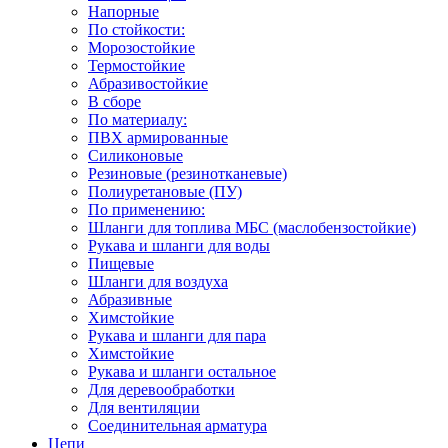
Напорные
По стойкости:
Морозостойкие
Термостойкие
Абразивостойкие
В сборе
По материалу:
ПВХ армированные
Силиконовые
Резиновые (резинотканевые)
Полиуретановые (ПУ)
По применению:
Шланги для топлива МБС (маслобензостойкие)
Рукава и шланги для воды
Пищевые
Шланги для воздуха
Абразивные
Химстойкие
Рукава и шланги для пара
Химстойкие
Рукава и шланги остальное
Для деревообработки
Для вентиляции
Соединительная арматура
Цепи