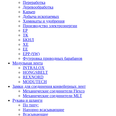
Переработка
Деревообработка
Карьер
Добыча ископаемых
Химикаты и удобрения
Производство электроэнергии
EP
ТК
БКНЛ
XE
EE
EPP (SW)
Футеровка приводных барабанов
Модульная лента
INTRALOX
HONGSBELT
REXNORD
MODUTECH
Замки для соединения конвейерных лент
Механические соединители Flexco
Механические соединители MLT
Рукава и шланги
По типу:
Напорно всасывающие
Всасывающие