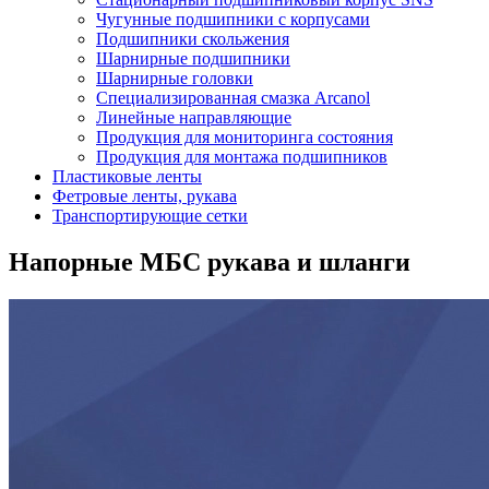
Чугунные подшипники с корпусами
Подшипники скольжения
Шарнирные подшипники
Шарнирные головки
Специализированная смазка Arcanol
Линейные направляющие
Продукция для мониторинга состояния
Продукция для монтажа подшипников
Пластиковые ленты
Фетровые ленты, рукава
Транспортирующие сетки
Напорные МБС рукава и шланги