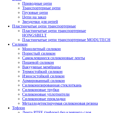
Приводные цепи
Транспортерные цепи
Грузовые цепи
Цепи на заказ
Звездочки для цепей
Пластинчатые цепи транспортерные
Пластинчатые цепи транспортерные
HONGSBELT
Пластинчатые цепи транспортерные MODUTECH
Силикон
Монолитный силикон
Пористый силикон
Самоклеящиеся силиконовые ленты
Пищевой силикон
Вакуумные мембраны
Термостойкий силикон
Износостойкий силикон
Армированный силикон
Силиконизированная стеклоткань
Силиконовые трубки
Силиконовые уплотнители
Силиконовые прокладки
Металлодетектируемая силиконовая резина
Тефлон
Лента PTFE (тефлон) без клеящего слоя