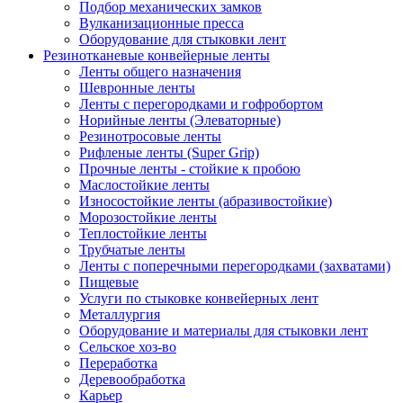
Подбор механических замков
Вулканизационные пресса
Оборудование для стыковки лент
Резинотканевые конвейерные ленты
Ленты общего назначения
Шевронные ленты
Ленты с перегородками и гофробортом
Норийные ленты (Элеваторные)
Резинотросовые ленты
Рифленые ленты (Super Grip)
Прочные ленты - стойкие к пробою
Маслостойкие ленты
Износостойкие ленты (абразивостойкие)
Морозостойкие ленты
Теплостойкие ленты
Трубчатые ленты
Ленты с поперечными перегородками (захватами)
Пищевые
Услуги по стыковке конвейерных лент
Металлургия
Оборудование и материалы для стыковки лент
Сельское хоз-во
Переработка
Деревообработка
Карьер