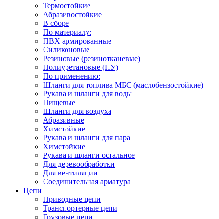
Термостойкие
Абразивостойкие
В сборе
По материалу:
ПВХ армированные
Силиконовые
Резиновые (резинотканевые)
Полиуретановые (ПУ)
По применению:
Шланги для топлива МБС (маслобензостойкие)
Рукава и шланги для воды
Пищевые
Шланги для воздуха
Абразивные
Химстойкие
Рукава и шланги для пара
Химстойкие
Рукава и шланги остальное
Для деревообработки
Для вентиляции
Соединительная арматура
Цепи
Приводные цепи
Транспортерные цепи
Грузовые цепи