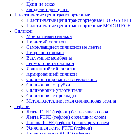
Цепи на заказ
Звездочки для цепей
Пластинчатые цепи транспортерные
Пластинчатые цепи транспортерные HONGSBELT
Пластинчатые цепи транспортерные MODUTECH
Силикон
Монолитный силикон
Пористый силикон
Самоклеящиеся силиконовые ленты
Пищевой силикон
Вакуумные мембраны
Термостойкий силикон
Износостойкий силикон
Армированный силикон
Силиконизированная стеклоткань
Силиконовые трубки
Силиконовые уплотнители
Силиконовые прокладки
Металлодетектируемая силиконовая резина
Тефлон
Лента PTFE (тефлон) без клеящего слоя
Лента PTFE (тефлон) с клеящим слоем
Пленка PTFE (тефлон) с клеящим слоем
Усиленная лента PTFE (тефлон)
Пористая лента PTFE (тефлон)