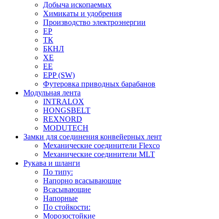
Добыча ископаемых
Химикаты и удобрения
Производство электроэнергии
EP
ТК
БКНЛ
XE
EE
EPP (SW)
Футеровка приводных барабанов
Модульная лента
INTRALOX
HONGSBELT
REXNORD
MODUTECH
Замки для соединения конвейерных лент
Механические соединители Flexco
Механические соединители MLT
Рукава и шланги
По типу:
Напорно всасывающие
Всасывающие
Напорные
По стойкости:
Морозостойкие