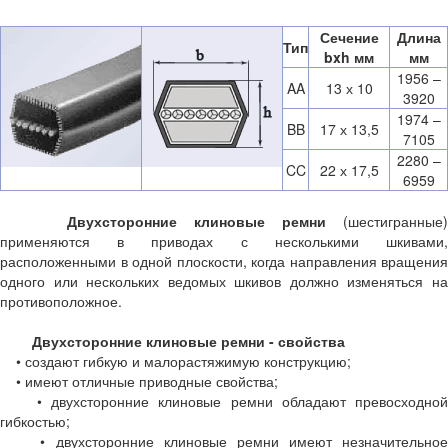
Сечение
Длина
Тип
bxh мм
мм
1956 –
AA
13 х 10
3920
1974 –
BB
17 х 13,5
7105
2280 –
CC
22 х 17,5
6959
Двухсторонние клиновые ремни
(шестигранные
применяются в приводах с несколькими шкивами,
расположенными в одной плоскости, когда направления вращения
одного или нескольких ведомых шкивов должно изменяться на
противоположное.
Двухсторонние клиновые ремни - свойства
• создают гибкую и малорастяжимую конструкцию;
• имеют отличные приводные свойства;
• двухсторонние клиновые ремни обладают превосходной
гибкостью;
• двухсторонние клиновые ремни имеют незначительное