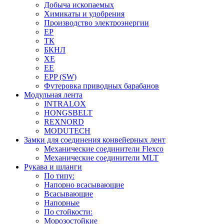
Добыча ископаемых
Химикаты и удобрения
Производство электроэнергии
EP
ТК
БКНЛ
XE
EE
EPP (SW)
Футеровка приводных барабанов
Модульная лента
INTRALOX
HONGSBELT
REXNORD
MODUTECH
Замки для соединения конвейерных лент
Механические соединители Flexco
Механические соединители MLT
Рукава и шланги
По типу:
Напорно всасывающие
Всасывающие
Напорные
По стойкости:
Морозостойкие