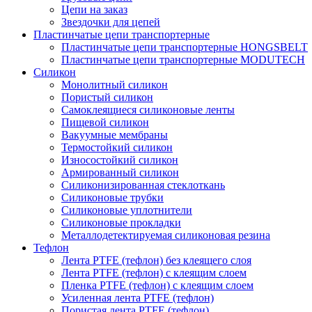
Цепи на заказ
Звездочки для цепей
Пластинчатые цепи транспортерные
Пластинчатые цепи транспортерные HONGSBELT
Пластинчатые цепи транспортерные MODUTECH
Силикон
Монолитный силикон
Пористый силикон
Самоклеящиеся силиконовые ленты
Пищевой силикон
Вакуумные мембраны
Термостойкий силикон
Износостойкий силикон
Армированный силикон
Силиконизированная стеклоткань
Силиконовые трубки
Силиконовые уплотнители
Силиконовые прокладки
Металлодетектируемая силиконовая резина
Тефлон
Лента PTFE (тефлон) без клеящего слоя
Лента PTFE (тефлон) с клеящим слоем
Пленка PTFE (тефлон) с клеящим слоем
Усиленная лента PTFE (тефлон)
Пористая лента PTFE (тефлон)