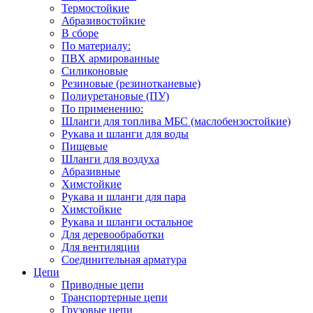
Термостойкие
Абразивостойкие
В сборе
По материалу:
ПВХ армированные
Силиконовые
Резиновые (резинотканевые)
Полиуретановые (ПУ)
По применению:
Шланги для топлива МБС (маслобензостойкие)
Рукава и шланги для воды
Пищевые
Шланги для воздуха
Абразивные
Химстойкие
Рукава и шланги для пара
Химстойкие
Рукава и шланги остальное
Для деревообработки
Для вентиляции
Соединительная арматура
Цепи
Приводные цепи
Транспортерные цепи
Грузовые цепи