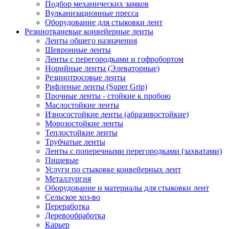
Подбор механических замков
Вулканизационные пресса
Оборудование для стыковки лент
Резинотканевые конвейерные ленты
Ленты общего назначения
Шевронные ленты
Ленты с перегородками и гофробортом
Норийные ленты (Элеваторные)
Резинотросовые ленты
Рифленые ленты (Super Grip)
Прочные ленты - стойкие к пробою
Маслостойкие ленты
Износостойкие ленты (абразивостойкие)
Морозостойкие ленты
Теплостойкие ленты
Трубчатые ленты
Ленты с поперечными перегородками (захватами)
Пищевые
Услуги по стыковке конвейерных лент
Металлургия
Оборудование и материалы для стыковки лент
Сельское хоз-во
Переработка
Деревообработка
Карьер