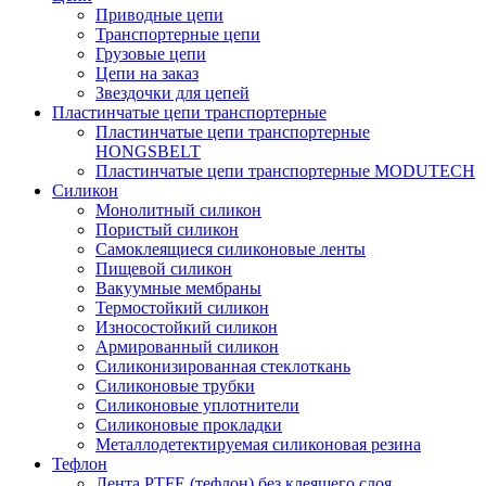
Приводные цепи
Транспортерные цепи
Грузовые цепи
Цепи на заказ
Звездочки для цепей
Пластинчатые цепи транспортерные
Пластинчатые цепи транспортерные
HONGSBELT
Пластинчатые цепи транспортерные MODUTECH
Силикон
Монолитный силикон
Пористый силикон
Самоклеящиеся силиконовые ленты
Пищевой силикон
Вакуумные мембраны
Термостойкий силикон
Износостойкий силикон
Армированный силикон
Силиконизированная стеклоткань
Силиконовые трубки
Силиконовые уплотнители
Силиконовые прокладки
Металлодетектируемая силиконовая резина
Тефлон
Лента PTFE (тефлон) без клеящего слоя