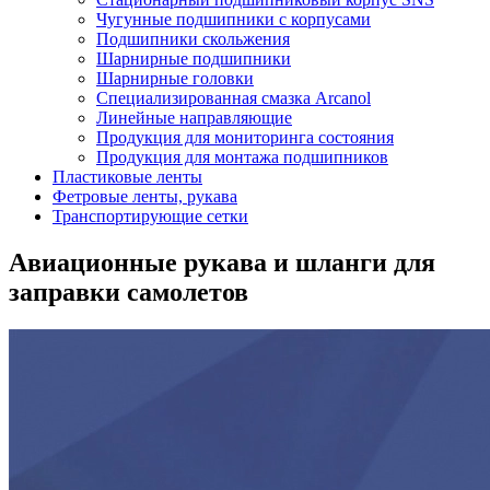
Чугунные подшипники с корпусами
Подшипники скольжения
Шарнирные подшипники
Шарнирные головки
Специализированная смазка Arcanol
Линейные направляющие
Продукция для мониторинга состояния
Продукция для монтажа подшипников
Пластиковые ленты
Фетровые ленты, рукава
Транспортирующие сетки
Авиационные рукава и шланги для
заправки самолетов