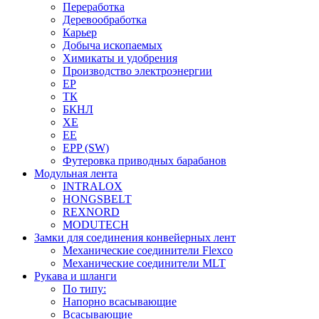
Переработка
Деревообработка
Карьер
Добыча ископаемых
Химикаты и удобрения
Производство электроэнергии
EP
ТК
БКНЛ
XE
EE
EPP (SW)
Футеровка приводных барабанов
Модульная лента
INTRALOX
HONGSBELT
REXNORD
MODUTECH
Замки для соединения конвейерных лент
Механические соединители Flexco
Механические соединители MLT
Рукава и шланги
По типу:
Напорно всасывающие
Всасывающие