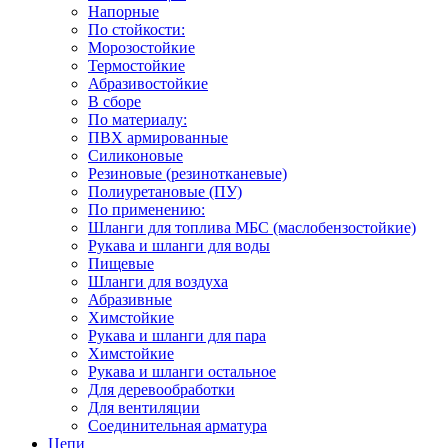
Напорные
По стойкости:
Морозостойкие
Термостойкие
Абразивостойкие
В сборе
По материалу:
ПВХ армированные
Силиконовые
Резиновые (резинотканевые)
Полиуретановые (ПУ)
По применению:
Шланги для топлива МБС (маслобензостойкие)
Рукава и шланги для воды
Пищевые
Шланги для воздуха
Абразивные
Химстойкие
Рукава и шланги для пара
Химстойкие
Рукава и шланги остальное
Для деревообработки
Для вентиляции
Соединительная арматура
Цепи