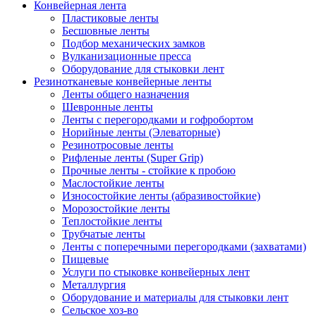
Конвейерная лента
Пластиковые ленты
Бесшовные ленты
Подбор механических замков
Вулканизационные пресса
Оборудование для стыковки лент
Резинотканевые конвейерные ленты
Ленты общего назначения
Шевронные ленты
Ленты с перегородками и гофробортом
Норийные ленты (Элеваторные)
Резинотросовые ленты
Рифленые ленты (Super Grip)
Прочные ленты - стойкие к пробою
Маслостойкие ленты
Износостойкие ленты (абразивостойкие)
Морозостойкие ленты
Теплостойкие ленты
Трубчатые ленты
Ленты с поперечными перегородками (захватами)
Пищевые
Услуги по стыковке конвейерных лент
Металлургия
Оборудование и материалы для стыковки лент
Сельское хоз-во