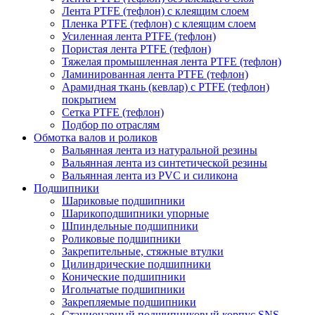
Лента PTFE (тефлон) с клеящим слоем
Пленка PTFE (тефлон) с клеящим слоем
Усиленная лента PTFE (тефлон)
Пористая лента PTFE (тефлон)
Тяжелая промышленная лента PTFE (тефлон)
Ламинированная лента PTFE (тефлон)
Арамидная ткань (кевлар) с PTFE (тефлон)
покрытием
Сетка PTFE (тефлон)
Подбор по отраслям
Обмотка валов и роликов
Вальянная лента из натуральной резины
Вальянная лента из синтетической резины
Вальянная лента из PVC и силикона
Подшипники
Шариковые подшипники
Шарикоподшипники упорные
Шпиндельные подшипники
Роликовые подшипники
Закрепительные, стяжные втулки
Цилиндрические подшипники
Конические подшипники
Игольчатые подшипники
Закрепляемые подшипники
Стационарный подшипниковый корпус SNS