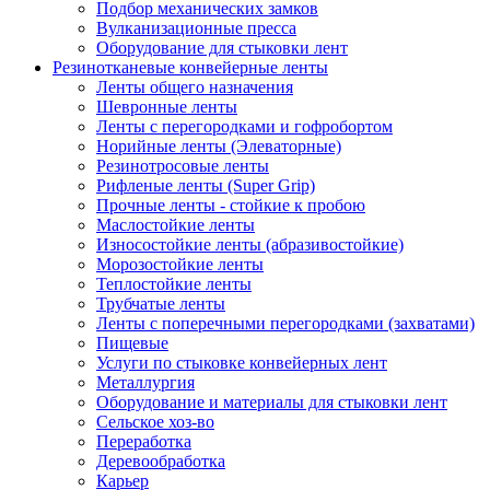
Подбор механических замков
Вулканизационные пресса
Оборудование для стыковки лент
Резинотканевые конвейерные ленты
Ленты общего назначения
Шевронные ленты
Ленты с перегородками и гофробортом
Норийные ленты (Элеваторные)
Резинотросовые ленты
Рифленые ленты (Super Grip)
Прочные ленты - стойкие к пробою
Маслостойкие ленты
Износостойкие ленты (абразивостойкие)
Морозостойкие ленты
Теплостойкие ленты
Трубчатые ленты
Ленты с поперечными перегородками (захватами)
Пищевые
Услуги по стыковке конвейерных лент
Металлургия
Оборудование и материалы для стыковки лент
Сельское хоз-во
Переработка
Деревообработка
Карьер