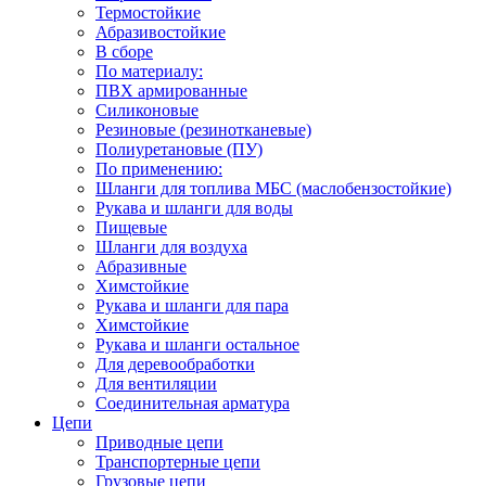
Термостойкие
Абразивостойкие
В сборе
По материалу:
ПВХ армированные
Силиконовые
Резиновые (резинотканевые)
Полиуретановые (ПУ)
По применению:
Шланги для топлива МБС (маслобензостойкие)
Рукава и шланги для воды
Пищевые
Шланги для воздуха
Абразивные
Химстойкие
Рукава и шланги для пара
Химстойкие
Рукава и шланги остальное
Для деревообработки
Для вентиляции
Соединительная арматура
Цепи
Приводные цепи
Транспортерные цепи
Грузовые цепи