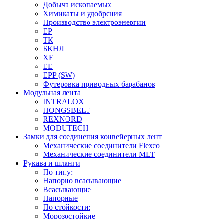
Добыча ископаемых
Химикаты и удобрения
Производство электроэнергии
EP
ТК
БКНЛ
XE
EE
EPP (SW)
Футеровка приводных барабанов
Модульная лента
INTRALOX
HONGSBELT
REXNORD
MODUTECH
Замки для соединения конвейерных лент
Механические соединители Flexco
Механические соединители MLT
Рукава и шланги
По типу:
Напорно всасывающие
Всасывающие
Напорные
По стойкости:
Морозостойкие