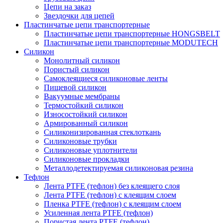
Цепи на заказ
Звездочки для цепей
Пластинчатые цепи транспортерные
Пластинчатые цепи транспортерные HONGSBELT
Пластинчатые цепи транспортерные MODUTECH
Силикон
Монолитный силикон
Пористый силикон
Самоклеящиеся силиконовые ленты
Пищевой силикон
Вакуумные мембраны
Термостойкий силикон
Износостойкий силикон
Армированный силикон
Силиконизированная стеклоткань
Силиконовые трубки
Силиконовые уплотнители
Силиконовые прокладки
Металлодетектируемая силиконовая резина
Тефлон
Лента PTFE (тефлон) без клеящего слоя
Лента PTFE (тефлон) с клеящим слоем
Пленка PTFE (тефлон) с клеящим слоем
Усиленная лента PTFE (тефлон)
Пористая лента PTFE (тефлон)