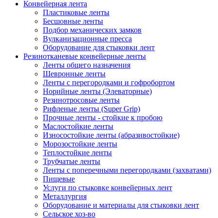
Конвейерная лента
Пластиковые ленты
Бесшовные ленты
Подбор механических замков
Вулканизационные пресса
Оборудование для стыковки лент
Резинотканевые конвейерные ленты
Ленты общего назначения
Шевронные ленты
Ленты с перегородками и гофробортом
Норийные ленты (Элеваторные)
Резинотросовые ленты
Рифленые ленты (Super Grip)
Прочные ленты - стойкие к пробою
Маслостойкие ленты
Износостойкие ленты (абразивостойкие)
Морозостойкие ленты
Теплостойкие ленты
Трубчатые ленты
Ленты с поперечными перегородками (захватами)
Пищевые
Услуги по стыковке конвейерных лент
Металлургия
Оборудование и материалы для стыковки лент
Сельское хоз-во