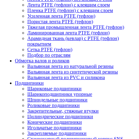
Лента PTFE (тефлон) с клеящим слоем
Пленка PTFE (тефлон) с клеящим слоем
Усиленная лента PTFE (тефлон)
Пористая лента PTFE (тефлон)
Тяжелая промышленная лента PTFE (тефлон)
Ламинированная лента PTFE (тефлон)
Арамидная ткань (кевлар) с PTFE (тефлон)
покрытием
Сетка PTFE (тефлон)
Подбор по отраслям
Обмотка валов и роликов
Вальянная лента из натуральной резины
Вальянная лента из синтетической резины
Вальянная лента из PVC и силикона
Подшипники
Шариковые подшипники
Шарикоподшипники упорные
Шпиндельные подшипники
Роликовые подшипники
Закрепительные, стяжные втулки
Цилиндрические подшипники
Конические подшипники
Игольчатые подшипники
Закрепляемые подшипники
Стационарный подшипниковый корпус SNS