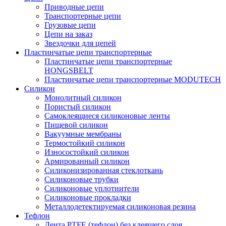
Приводные цепи
Транспортерные цепи
Грузовые цепи
Цепи на заказ
Звездочки для цепей
Пластинчатые цепи транспортерные
Пластинчатые цепи транспортерные
HONGSBELT
Пластинчатые цепи транспортерные MODUTECH
Силикон
Монолитный силикон
Пористый силикон
Самоклеящиеся силиконовые ленты
Пищевой силикон
Вакуумные мембраны
Термостойкий силикон
Износостойкий силикон
Армированный силикон
Силиконизированная стеклоткань
Силиконовые трубки
Силиконовые уплотнители
Силиконовые прокладки
Металлодетектируемая силиконовая резина
Тефлон
Лента PTFE (тефлон) без клеящего слоя