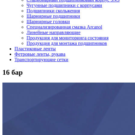
Чугунные подшипники с корпусами
Подшипники скольжения
Шарнирные подшипники
Шарнирные головки
Специализированная смазка Arcanol
Линейные направляющие
Продукция для мониторинга состояния
Продукция для монтажа подшипников
Пластиковые ленты
Фетровые ленты, рукава
Транспортирующие сетки
16 бар