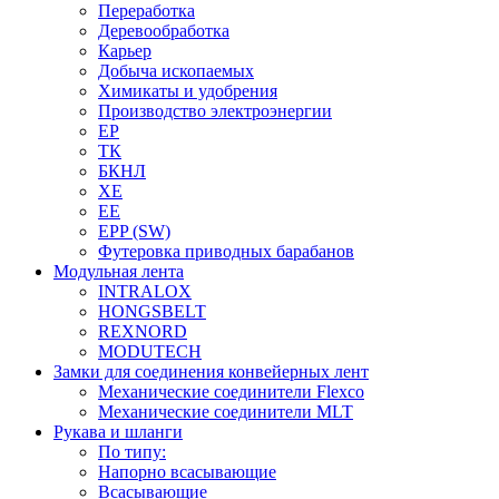
Переработка
Деревообработка
Карьер
Добыча ископаемых
Химикаты и удобрения
Производство электроэнергии
EP
ТК
БКНЛ
XE
EE
EPP (SW)
Футеровка приводных барабанов
Модульная лента
INTRALOX
HONGSBELT
REXNORD
MODUTECH
Замки для соединения конвейерных лент
Механические соединители Flexco
Механические соединители MLT
Рукава и шланги
По типу:
Напорно всасывающие
Всасывающие