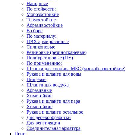
Напорные
По стойкости:
Морозостойкие
Термостойкие
Абразивостойкие
В сборе
По материалу:
ПВХ армированные
Силиконовые
Резиновые (резинотканевые)
Полиуретановые (ПУ)
По применению:
Шланги для топлива МБС (маслобензостойкие)
Рукава и шланги для воды
Пищевые
Шланги для воздуха
Абразивные
Химстойкие
Рукава и шланги для пара
Химстойкие
Рукава и шланги остальное
Для деревообработки
Для вентиляции
Соединительная арматура
Цепи