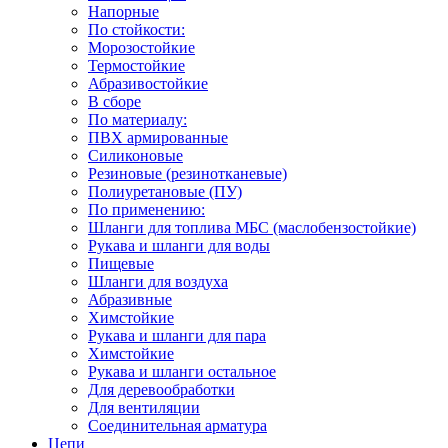
Напорные
По стойкости:
Морозостойкие
Термостойкие
Абразивостойкие
В сборе
По материалу:
ПВХ армированные
Силиконовые
Резиновые (резинотканевые)
Полиуретановые (ПУ)
По применению:
Шланги для топлива МБС (маслобензостойкие)
Рукава и шланги для воды
Пищевые
Шланги для воздуха
Абразивные
Химстойкие
Рукава и шланги для пара
Химстойкие
Рукава и шланги остальное
Для деревообработки
Для вентиляции
Соединительная арматура
Цепи