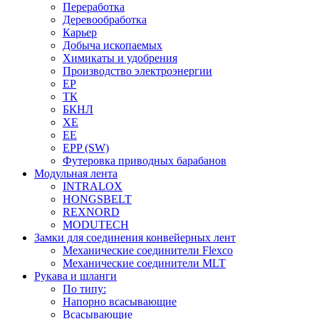
Переработка
Деревообработка
Карьер
Добыча ископаемых
Химикаты и удобрения
Производство электроэнергии
EP
ТК
БКНЛ
XE
EE
EPP (SW)
Футеровка приводных барабанов
Модульная лента
INTRALOX
HONGSBELT
REXNORD
MODUTECH
Замки для соединения конвейерных лент
Механические соединители Flexco
Механические соединители MLT
Рукава и шланги
По типу:
Напорно всасывающие
Всасывающие