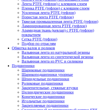
Лента PTFE (тефлон) с клеящим слоем
Пленка PTFE (тефлон) с клеящим слоем
Усиленная лента PTFE (тефлон)
Пористая лента PTFE (тефлон)
Тяжелая промышленная лента PTFE (тефлон)
Ламинированная лента PTFE (тефлон)
Арамидная ткань (кевлар) с PTFE (тефлон)
покрытием
Сетка PTFE (тефлон)
Подбор по отраслям
Обмотка валов и роликов
Вальянная лента из натуральной резины
Вальянная лента из синтетической резины
Вальянная лента из PVC и силикона
Подшипники
Шариковые подшипники
Шарикоподшипники упорные
Шпиндельные подшипники
Роликовые подшипники
Закрепительные, стяжные втулки
Цилиндрические подшипники
Конические подшипники
Игольчатые подшипники
Закрепляемые подшипники
Стационарный подшипниковый корпус SNS