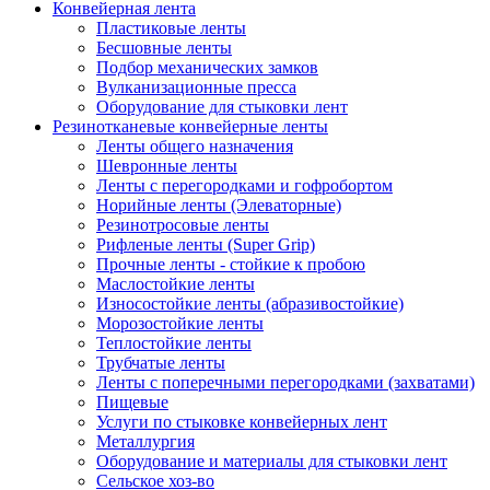
Конвейерная лента
Пластиковые ленты
Бесшовные ленты
Подбор механических замков
Вулканизационные пресса
Оборудование для стыковки лент
Резинотканевые конвейерные ленты
Ленты общего назначения
Шевронные ленты
Ленты с перегородками и гофробортом
Норийные ленты (Элеваторные)
Резинотросовые ленты
Рифленые ленты (Super Grip)
Прочные ленты - стойкие к пробою
Маслостойкие ленты
Износостойкие ленты (абразивостойкие)
Морозостойкие ленты
Теплостойкие ленты
Трубчатые ленты
Ленты с поперечными перегородками (захватами)
Пищевые
Услуги по стыковке конвейерных лент
Металлургия
Оборудование и материалы для стыковки лент
Сельское хоз-во