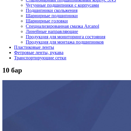
Чугунные подшипники с корпусами
Подшипники скольжения
Шарнирные подшипники
Шарнирные головки
Специализированная смазка Arcanol
Линейные направляющие
Продукция для мониторинга состояния
Продукция для монтажа подшипников
Пластиковые ленты
Фетровые ленты, рукава
Транспортирующие сетки
10 бар