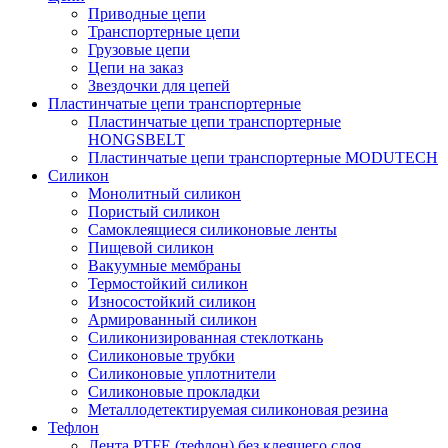
Приводные цепи
Транспортерные цепи
Грузовые цепи
Цепи на заказ
Звездочки для цепей
Пластинчатые цепи транспортерные
Пластинчатые цепи транспортерные
HONGSBELT
Пластинчатые цепи транспортерные MODUTECH
Силикон
Монолитный силикон
Пористый силикон
Самоклеящиеся силиконовые ленты
Пищевой силикон
Вакуумные мембраны
Термостойкий силикон
Износостойкий силикон
Армированный силикон
Силиконизированная стеклоткань
Силиконовые трубки
Силиконовые уплотнители
Силиконовые прокладки
Металлодетектируемая силиконовая резина
Тефлон
Лента PTFE (тефлон) без клеящего слоя