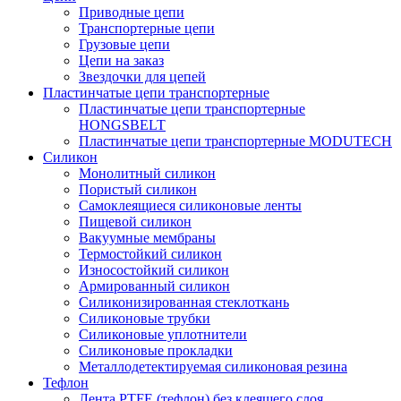
Приводные цепи
Транспортерные цепи
Грузовые цепи
Цепи на заказ
Звездочки для цепей
Пластинчатые цепи транспортерные
Пластинчатые цепи транспортерные
HONGSBELT
Пластинчатые цепи транспортерные MODUTECH
Силикон
Монолитный силикон
Пористый силикон
Самоклеящиеся силиконовые ленты
Пищевой силикон
Вакуумные мембраны
Термостойкий силикон
Износостойкий силикон
Армированный силикон
Силиконизированная стеклоткань
Силиконовые трубки
Силиконовые уплотнители
Силиконовые прокладки
Металлодетектируемая силиконовая резина
Тефлон
Лента PTFE (тефлон) без клеящего слоя