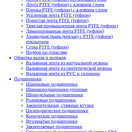
Лента PTFE (тефлон) с клеящим слоем
Пленка PTFE (тефлон) с клеящим слоем
Усиленная лента PTFE (тефлон)
Пористая лента PTFE (тефлон)
Тяжелая промышленная лента PTFE (тефлон)
Ламинированная лента PTFE (тефлон)
Арамидная ткань (кевлар) с PTFE (тефлон)
покрытием
Сетка PTFE (тефлон)
Подбор по отраслям
Обмотка валов и роликов
Вальянная лента из натуральной резины
Вальянная лента из синтетической резины
Вальянная лента из PVC и силикона
Подшипники
Шариковые подшипники
Шарикоподшипники упорные
Шпиндельные подшипники
Роликовые подшипники
Закрепительные, стяжные втулки
Цилиндрические подшипники
Конические подшипники
Игольчатые подшипники
Закрепляемые подшипники
Стационарный подшипниковый корпус SNS