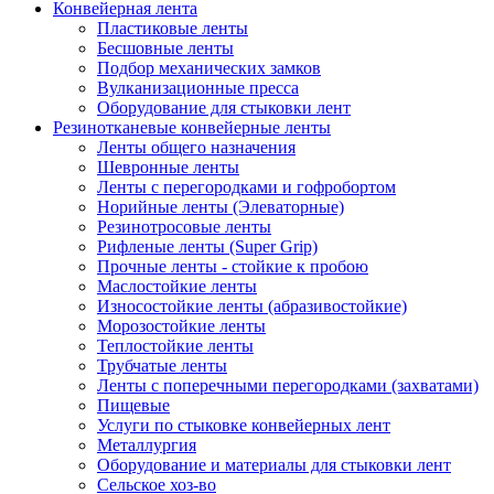
Конвейерная лента
Пластиковые ленты
Бесшовные ленты
Подбор механических замков
Вулканизационные пресса
Оборудование для стыковки лент
Резинотканевые конвейерные ленты
Ленты общего назначения
Шевронные ленты
Ленты с перегородками и гофробортом
Норийные ленты (Элеваторные)
Резинотросовые ленты
Рифленые ленты (Super Grip)
Прочные ленты - стойкие к пробою
Маслостойкие ленты
Износостойкие ленты (абразивостойкие)
Морозостойкие ленты
Теплостойкие ленты
Трубчатые ленты
Ленты с поперечными перегородками (захватами)
Пищевые
Услуги по стыковке конвейерных лент
Металлургия
Оборудование и материалы для стыковки лент
Сельское хоз-во