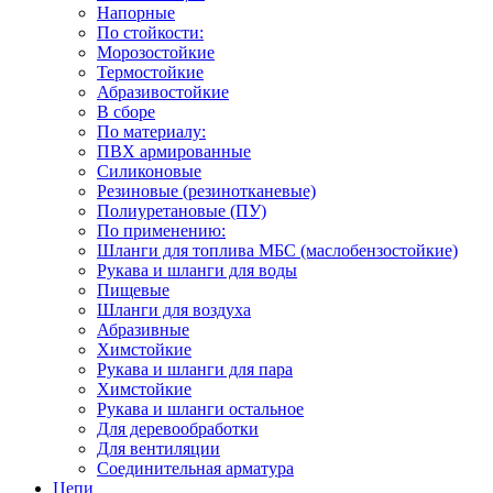
Напорные
По стойкости:
Морозостойкие
Термостойкие
Абразивостойкие
В сборе
По материалу:
ПВХ армированные
Силиконовые
Резиновые (резинотканевые)
Полиуретановые (ПУ)
По применению:
Шланги для топлива МБС (маслобензостойкие)
Рукава и шланги для воды
Пищевые
Шланги для воздуха
Абразивные
Химстойкие
Рукава и шланги для пара
Химстойкие
Рукава и шланги остальное
Для деревообработки
Для вентиляции
Соединительная арматура
Цепи