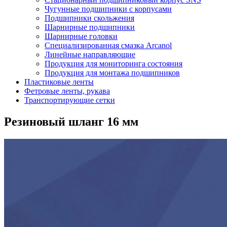
Чугунные подшипники с корпусами
Подшипники скольжения
Шарнирные подшипники
Шарнирные головки
Специализированная смазка Arcanol
Линейные направляющие
Продукция для мониторинга состояния
Продукция для монтажа подшипников
Пластиковые ленты
Фетровые ленты, рукава
Транспортирующие сетки
Резиновый шланг 16 мм