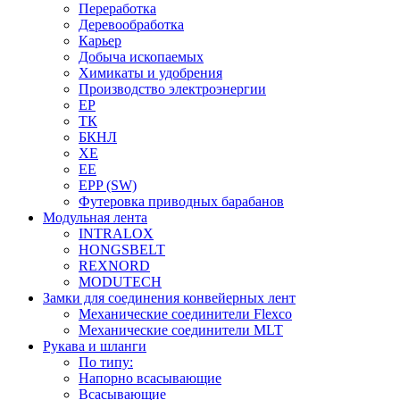
Переработка
Деревообработка
Карьер
Добыча ископаемых
Химикаты и удобрения
Производство электроэнергии
EP
ТК
БКНЛ
XE
EE
EPP (SW)
Футеровка приводных барабанов
Модульная лента
INTRALOX
HONGSBELT
REXNORD
MODUTECH
Замки для соединения конвейерных лент
Механические соединители Flexco
Механические соединители MLT
Рукава и шланги
По типу:
Напорно всасывающие
Всасывающие