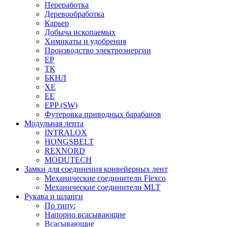
Переработка
Деревообработка
Карьер
Добыча ископаемых
Химикаты и удобрения
Производство электроэнергии
EP
ТК
БКНЛ
XE
EE
EPP (SW)
Футеровка приводных барабанов
Модульная лента
INTRALOX
HONGSBELT
REXNORD
MODUTECH
Замки для соединения конвейерных лент
Механические соединители Flexco
Механические соединители MLT
Рукава и шланги
По типу:
Напорно всасывающие
Всасывающие