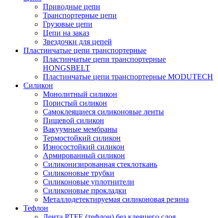
Приводные цепи
Транспортерные цепи
Грузовые цепи
Цепи на заказ
Звездочки для цепей
Пластинчатые цепи транспортерные
Пластинчатые цепи транспортерные
HONGSBELT
Пластинчатые цепи транспортерные MODUTECH
Силикон
Монолитный силикон
Пористый силикон
Самоклеящиеся силиконовые ленты
Пищевой силикон
Вакуумные мембраны
Термостойкий силикон
Износостойкий силикон
Армированный силикон
Силиконизированная стеклоткань
Силиконовые трубки
Силиконовые уплотнители
Силиконовые прокладки
Металлодетектируемая силиконовая резина
Тефлон
Лента PTFE (тефлон) без клеящего слоя