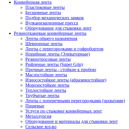
Конвейерная лента
Пластиковые ленты
Бесшовные ленты
Подбор механических замков
Вулканизационные пресса
Оборудование для стыковки лент
Резинотканевые конвейерные ленты
Ленты общего назначения
Шевронные ленты
Ленты с перегородками и гофробортом
Норийные ленты (Элеваторные)
Резинотросовые ленты
Рифленые ленты (Super Grip)
Прочные ленты - стойкие к пробою
Маслостойкие ленты
Износостойкие ленты (абразивостойкие)
Морозостойкие ленты
Теплостойкие ленты
Трубчатые ленты
Ленты с поперечными перегородками (захватами)
Пищевые
Услуги по стыковке конвейерных лент
Металлургия
Оборудование и материалы для стыковки лент
Сельское хоз-во