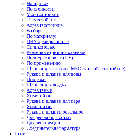
Напорные
По стойкости:
Морозостойкие
Термостойкие
Абразивостойкие
В сборе
По материалу:
ПВХ армированные
Силиконовые
Резиновые (резинотканевые)
Полиуретановые (ПУ)
По применению:
Шланги для топлива МБС (маслобензостойкие)
Рукава и шланги для воды
Пищевые
Шланги для воздуха
Абразивные
Химстойкие
Рукава и шланги для пара
Химстойкие
Рукава и шланги остальное
Для деревообработки
Для вентиляции
Соединительная арматура
Цепи