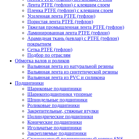
Лента PTFE (тефлон) с клеящим слоем
Пленка PTFE (тефлон) с клеящим слоем
Усиленная лента PTFE (тефлон)
Пористая лента PTFE (тефлон)
Тяжелая промышленная лента PTFE (тефлон)
Ламинированная лента PTFE (тефлон)
Арамидная ткань (кевлар) с PTFE (тефлон)
покрытием
Сетка PTFE (тефлон)
Подбор по отраслям
Обмотка валов и роликов
Вальянная лента из натуральной резины
Вальянная лента из синтетической резины
Вальянная лента из PVC и силикона
Подшипники
Шариковые подшипники
Шарикоподшипники упорные
Шпиндельные подшипники
Роликовые подшипники
Закрепительные, стяжные втулки
Цилиндрические подшипники
Конические подшипники
Игольчатые подшипники
Закрепляемые подшипники
Стационарный подшипниковый корпус SNS