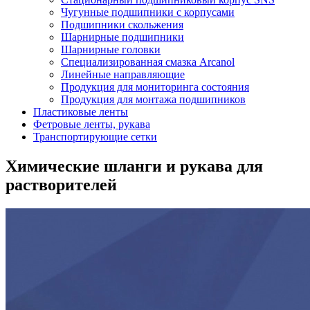
Чугунные подшипники с корпусами
Подшипники скольжения
Шарнирные подшипники
Шарнирные головки
Специализированная смазка Arcanol
Линейные направляющие
Продукция для мониторинга состояния
Продукция для монтажа подшипников
Пластиковые ленты
Фетровые ленты, рукава
Транспортирующие сетки
Химические шланги и рукава для
растворителей