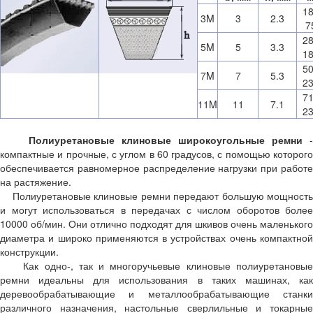
18
3M
3
2.3
7
28
5M
5
3.3
1
50
7M
7
5.3
2
71
11M
11
7.1
2
Полиуретановые клиновые широкоугольные ремни
-
компактные и прочные, с углом в 60 градусов, с помощью которого
обеспечивается равномерное распределение нагрузки при работе
на растяжение.
Полиуретановые клиновые ремни передают большую мощность
и могут использоваться в передачах с числом оборотов более
10000 об/мин. Они отлично подходят для шкивов очень маленького
диаметра и широко применяются в устройствах очень компактной
конструкции.
Как одно-, так и многоручьевые клиновые полиуретановые
ремни идеальны для использования в таких машинах, как
деревообрабатывающие и металлообрабатывающие станки
различного назначения, настольные сверлильные и токарные