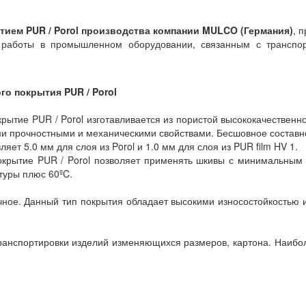
ием PUR / Porol производства компании MULCO (Германия)
, 
 работы в промышленном оборудовании, связанным с транспо
о покрытия PUR / Porol
тие PUR / Porol изготавливается из пористой высококачественно
и прочностными и механическими свойствами. Бесшовное составно
т 5.0 мм для слоя из Porol и 1.0 мм для слоя из PUR film HV 1.
ытие PUR / Porol позволяет применять шкивы с минимальным д
туры плюс 60ºC.
ное. Данный тип покрытия обладает высокими износостойкостью 
анспортировки изделий изменяющихся размеров, картона. Наибол