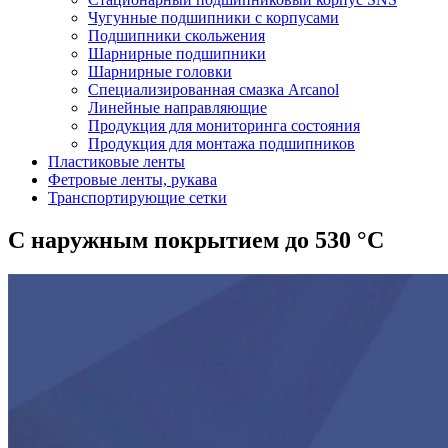
Чугунные подшипники с корпусами
Подшипники скольжения
Шарнирные подшипники
Шарнирные головки
Специализированная смазка Arcanol
Линейные направляющие
Продукция для мониторинга состояния
Продукция для монтажа подшипников
Пластиковые ленты
Фетровые ленты, рукава
Транспортирующие сетки
С наружным покрытием до 530 °C