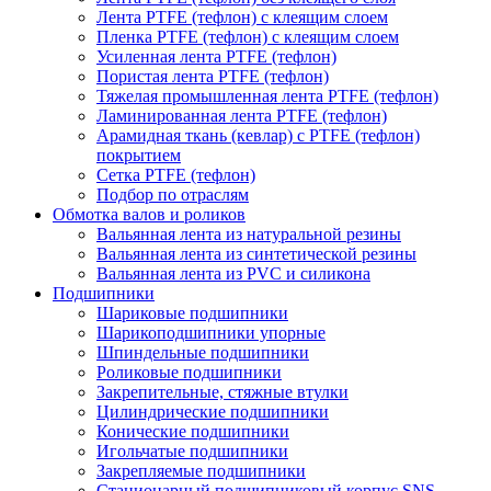
Лента PTFE (тефлон) с клеящим слоем
Пленка PTFE (тефлон) с клеящим слоем
Усиленная лента PTFE (тефлон)
Пористая лента PTFE (тефлон)
Тяжелая промышленная лента PTFE (тефлон)
Ламинированная лента PTFE (тефлон)
Арамидная ткань (кевлар) с PTFE (тефлон)
покрытием
Сетка PTFE (тефлон)
Подбор по отраслям
Обмотка валов и роликов
Вальянная лента из натуральной резины
Вальянная лента из синтетической резины
Вальянная лента из PVC и силикона
Подшипники
Шариковые подшипники
Шарикоподшипники упорные
Шпиндельные подшипники
Роликовые подшипники
Закрепительные, стяжные втулки
Цилиндрические подшипники
Конические подшипники
Игольчатые подшипники
Закрепляемые подшипники
Стационарный подшипниковый корпус SNS