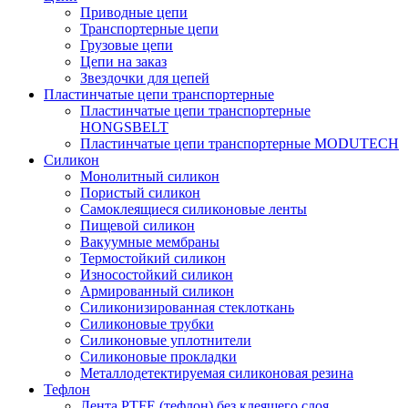
Приводные цепи
Транспортерные цепи
Грузовые цепи
Цепи на заказ
Звездочки для цепей
Пластинчатые цепи транспортерные
Пластинчатые цепи транспортерные
HONGSBELT
Пластинчатые цепи транспортерные MODUTECH
Силикон
Монолитный силикон
Пористый силикон
Самоклеящиеся силиконовые ленты
Пищевой силикон
Вакуумные мембраны
Термостойкий силикон
Износостойкий силикон
Армированный силикон
Силиконизированная стеклоткань
Силиконовые трубки
Силиконовые уплотнители
Силиконовые прокладки
Металлодетектируемая силиконовая резина
Тефлон
Лента PTFE (тефлон) без клеящего слоя