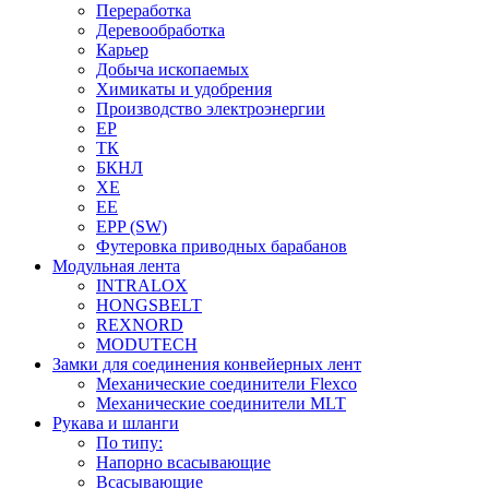
Переработка
Деревообработка
Карьер
Добыча ископаемых
Химикаты и удобрения
Производство электроэнергии
EP
ТК
БКНЛ
XE
EE
EPP (SW)
Футеровка приводных барабанов
Модульная лента
INTRALOX
HONGSBELT
REXNORD
MODUTECH
Замки для соединения конвейерных лент
Механические соединители Flexco
Механические соединители MLT
Рукава и шланги
По типу:
Напорно всасывающие
Всасывающие