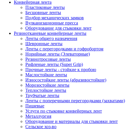
Конвейерная лента
Пластиковые ленты
Бесшовные ленты
Подбор механических замков
Вулканизационные пресса
Оборудование для стыковки лент
Резинотканевые конвейерные ленты
Ленты общего назначения
Шевронные ленты
Ленты с перегородками и гофробортом
Норийные ленты (Элеваторные)
Резинотросовые ленты
Рифленые ленты (Super Grip)
Прочные ленты - стойкие к пробою
Маслостойкие ленты
Износостойкие ленты (абразивостойкие)
Морозостойкие ленты
Теплостойкие ленты
Трубчатые ленты
Ленты с поперечными перегородками (захватами)
Пищевые
Услуги по стыковке конвейерных лент
Металлургия
Оборудование и материалы для стыковки лент
Сельское хоз-во