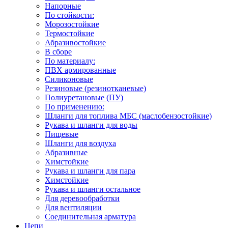
Напорные
По стойкости:
Морозостойкие
Термостойкие
Абразивостойкие
В сборе
По материалу:
ПВХ армированные
Силиконовые
Резиновые (резинотканевые)
Полиуретановые (ПУ)
По применению:
Шланги для топлива МБС (маслобензостойкие)
Рукава и шланги для воды
Пищевые
Шланги для воздуха
Абразивные
Химстойкие
Рукава и шланги для пара
Химстойкие
Рукава и шланги остальное
Для деревообработки
Для вентиляции
Соединительная арматура
Цепи