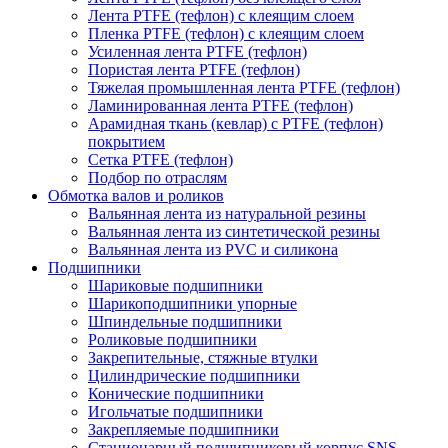
Лента PTFE (тефлон) с клеящим слоем
Пленка PTFE (тефлон) с клеящим слоем
Усиленная лента PTFE (тефлон)
Пористая лента PTFE (тефлон)
Тяжелая промышленная лента PTFE (тефлон)
Ламинированная лента PTFE (тефлон)
Арамидная ткань (кевлар) с PTFE (тефлон)
покрытием
Сетка PTFE (тефлон)
Подбор по отраслям
Обмотка валов и роликов
Вальянная лента из натуральной резины
Вальянная лента из синтетической резины
Вальянная лента из PVC и силикона
Подшипники
Шариковые подшипники
Шарикоподшипники упорные
Шпиндельные подшипники
Роликовые подшипники
Закрепительные, стяжные втулки
Цилиндрические подшипники
Конические подшипники
Игольчатые подшипники
Закрепляемые подшипники
Стационарный подшипниковый корпус SNS