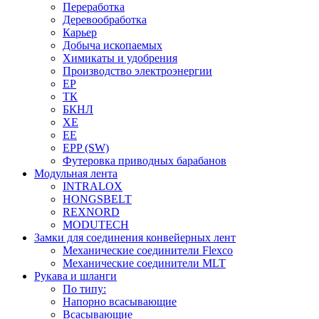
Переработка
Деревообработка
Карьер
Добыча ископаемых
Химикаты и удобрения
Производство электроэнергии
EP
ТК
БКНЛ
XE
EE
EPP (SW)
Футеровка приводных барабанов
Модульная лента
INTRALOX
HONGSBELT
REXNORD
MODUTECH
Замки для соединения конвейерных лент
Механические соединители Flexco
Механические соединители MLT
Рукава и шланги
По типу:
Напорно всасывающие
Всасывающие