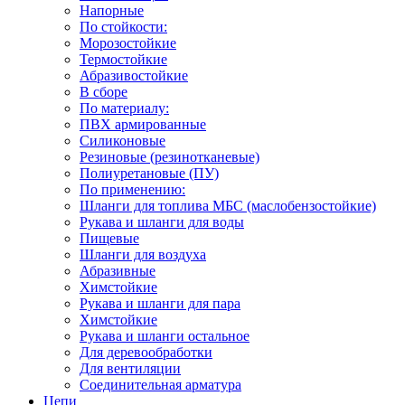
Напорные
По стойкости:
Морозостойкие
Термостойкие
Абразивостойкие
В сборе
По материалу:
ПВХ армированные
Силиконовые
Резиновые (резинотканевые)
Полиуретановые (ПУ)
По применению:
Шланги для топлива МБС (маслобензостойкие)
Рукава и шланги для воды
Пищевые
Шланги для воздуха
Абразивные
Химстойкие
Рукава и шланги для пара
Химстойкие
Рукава и шланги остальное
Для деревообработки
Для вентиляции
Соединительная арматура
Цепи