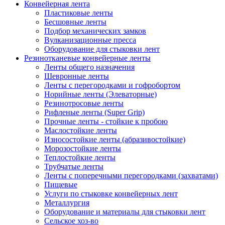
Конвейерная лента
Пластиковые ленты
Бесшовные ленты
Подбор механических замков
Вулканизационные пресса
Оборудование для стыковки лент
Резинотканевые конвейерные ленты
Ленты общего назначения
Шевронные ленты
Ленты с перегородками и гофробортом
Норийные ленты (Элеваторные)
Резинотросовые ленты
Рифленые ленты (Super Grip)
Прочные ленты - стойкие к пробою
Маслостойкие ленты
Износостойкие ленты (абразивостойкие)
Морозостойкие ленты
Теплостойкие ленты
Трубчатые ленты
Ленты с поперечными перегородками (захватами)
Пищевые
Услуги по стыковке конвейерных лент
Металлургия
Оборудование и материалы для стыковки лент
Сельское хоз-во