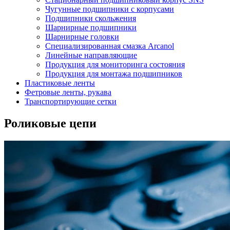
Чугунные подшипники с корпусами
Подшипники скольжения
Шарнирные подшипники
Шарнирные головки
Специализированная смазка Arcanol
Линейные направляющие
Продукция для мониторинга состояния
Продукция для монтажа подшипников
Пластиковые ленты
Фетровые ленты, рукава
Транспортирующие сетки
Роликовые цепи