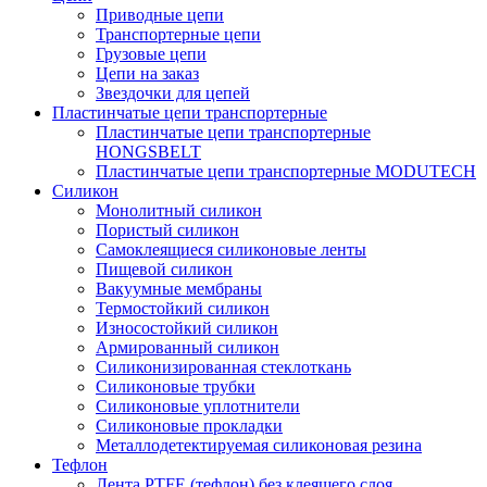
Приводные цепи
Транспортерные цепи
Грузовые цепи
Цепи на заказ
Звездочки для цепей
Пластинчатые цепи транспортерные
Пластинчатые цепи транспортерные
HONGSBELT
Пластинчатые цепи транспортерные MODUTECH
Силикон
Монолитный силикон
Пористый силикон
Самоклеящиеся силиконовые ленты
Пищевой силикон
Вакуумные мембраны
Термостойкий силикон
Износостойкий силикон
Армированный силикон
Силиконизированная стеклоткань
Силиконовые трубки
Силиконовые уплотнители
Силиконовые прокладки
Металлодетектируемая силиконовая резина
Тефлон
Лента PTFE (тефлон) без клеящего слоя