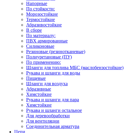
Напорные
По стойкости:
Морозостойкие
Термостойкие
Абразивостойкие
В сборе
По материалу:
ПВХ армированные
Силиконовые
Резиновые (резинотканевые)
Полиуретановые (ПУ)
По применению:
Шланги для топлива МБС (маслобензостойкие)
Рукава и шланги для воды
Пищевые
Шланги для воздуха
Абразивные
Химстойкие
Рукава и шланги для пара
Химстойкие
Рукава и шланги остальное
Для деревообработки
Для вентиляции
Соединительная арматура
Цепи