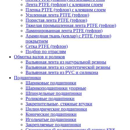
Лента PTFE (тефлон) с клеящим слоем
Пленка PTFE (тефлон) с клеящим слоем
Усиленная лента PTFE (тефлон)
Пористая лента PTFE (тефлон)
Тяжелая промышленная лента PTFE (тефлон)
Ламинированная лента PTFE (тефлон)
Арамидная ткань (кевлар) с PTFE (тефлон)
покрытием
Сетка PTFE (тефлон)
Подбор по отраслям
Обмотка валов и роликов
Вальянная лента из натуральной резины
Вальянная лента из синтетической резины
Вальянная лента из PVC и силикона
Подшипники
Шариковые подшипники
Шарикоподшипники упорные
Шпиндельные подшипники
Роликовые подшипники
Закрепительные, стяжные втулки
Цилиндрические подшипники
Конические подшипники
Игольчатые подшипники
Закрепляемые подшипники
Стационарный подшипниковый корпус SNS