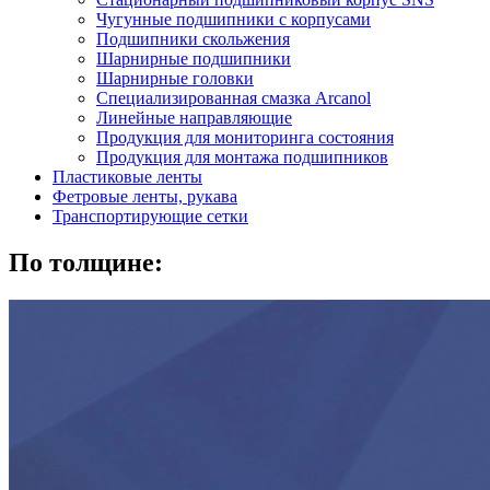
Чугунные подшипники с корпусами
Подшипники скольжения
Шарнирные подшипники
Шарнирные головки
Специализированная смазка Arcanol
Линейные направляющие
Продукция для мониторинга состояния
Продукция для монтажа подшипников
Пластиковые ленты
Фетровые ленты, рукава
Транспортирующие сетки
По толщине: