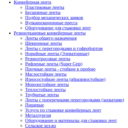
Конвейерная лента
Пластиковые ленты
Бесшовные ленты
Подбор механических замков
Вулканизационные пресса
Оборудование для стыковки лент
Резинотканевые конвейерные ленты
Ленты общего назначения
Шевронные ленты
Ленты с перегородками и гофробортом
Норийные ленты (Элеваторные)
Резинотросовые ленты
Рифленые ленты (Super Grip)
Прочные ленты - стойкие к пробою
Маслостойкие ленты
Износостойкие ленты (абразивостойкие)
Морозостойкие ленты
Теплостойкие ленты
Трубчатые ленты
Ленты с поперечными перегородками (захватами)
Пищевые
Услуги по стыковке конвейерных лент
Металлургия
Оборудование и материалы для стыковки лент
Сельское хоз-во