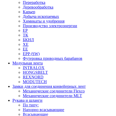
Переработка
Деревообработка
Карьер
Добыча ископаемых
Химикаты и удобрения
Производство электроэнергии
EP
ТК
БКНЛ
XE
EE
EPP (SW)
Футеровка приводных барабанов
Модульная лента
INTRALOX
HONGSBELT
REXNORD
MODUTECH
Замки для соединения конвейерных лент
Механические соединители Flexco
Механические соединители MLT
Рукава и шланги
По типу:
Напорно всасывающие
Всасывающие