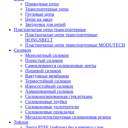
Приводные цепи
Транспортерные цепи
Грузовые цепи
Цепи на заказ
Звездочки для цепей
Пластинчатые цепи транспортерные
Пластинчатые цепи транспортерные
HONGSBELT
Пластинчатые цепи транспортерные MODUTECH
Силикон
Монолитный силикон
Пористый силикон
Самоклеящиеся силиконовые ленты
Пищевой силикон
Вакуумные мембраны
Термостойкий силикон
Износостойкий силикон
Армированный силикон
Силиконизированная стеклоткань
Силиконовые трубки
Силиконовые уплотнители
Силиконовые прокладки
Металлодетектируемая силиконовая резина
Тефлон
Лента PTFE (тефлон) без клеящего слоя