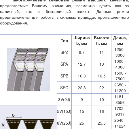
предлагаемые Вашему вниманию, возможно купить как за
наличный, так и безналичный расчет. Данные ремни
предназначены для работы в силовых приводах промышленного
оборудования.
Ширина
Высота
Длина,
Тип
b, мм
h, мм
мм
1250 -
SPZ
9.7
11
3000
1000 -
SPA
12.7
13
4000
1590 -
SPB
16.3
16.5
7500
2650 -
SPC
22.3
22
11200
1181 -
3V(9J)
9
10
3556
1702 -
5V(15J)
15
16
9017
2540 -
8V(25J)
25
25.5
14224