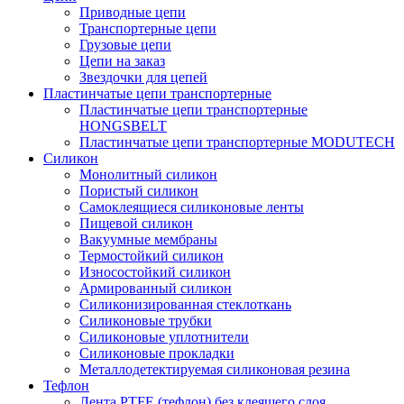
Приводные цепи
Транспортерные цепи
Грузовые цепи
Цепи на заказ
Звездочки для цепей
Пластинчатые цепи транспортерные
Пластинчатые цепи транспортерные
HONGSBELT
Пластинчатые цепи транспортерные MODUTECH
Силикон
Монолитный силикон
Пористый силикон
Самоклеящиеся силиконовые ленты
Пищевой силикон
Вакуумные мембраны
Термостойкий силикон
Износостойкий силикон
Армированный силикон
Силиконизированная стеклоткань
Силиконовые трубки
Силиконовые уплотнители
Силиконовые прокладки
Металлодетектируемая силиконовая резина
Тефлон
Лента PTFE (тефлон) без клеящего слоя