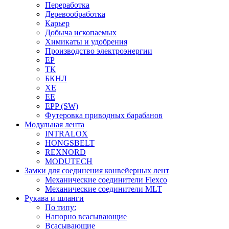
Переработка
Деревообработка
Карьер
Добыча ископаемых
Химикаты и удобрения
Производство электроэнергии
EP
ТК
БКНЛ
XE
EE
EPP (SW)
Футеровка приводных барабанов
Модульная лента
INTRALOX
HONGSBELT
REXNORD
MODUTECH
Замки для соединения конвейерных лент
Механические соединители Flexco
Механические соединители MLT
Рукава и шланги
По типу:
Напорно всасывающие
Всасывающие