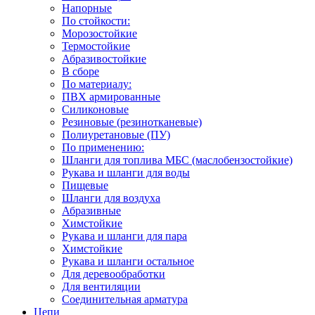
Напорные
По стойкости:
Морозостойкие
Термостойкие
Абразивостойкие
В сборе
По материалу:
ПВХ армированные
Силиконовые
Резиновые (резинотканевые)
Полиуретановые (ПУ)
По применению:
Шланги для топлива МБС (маслобензостойкие)
Рукава и шланги для воды
Пищевые
Шланги для воздуха
Абразивные
Химстойкие
Рукава и шланги для пара
Химстойкие
Рукава и шланги остальное
Для деревообработки
Для вентиляции
Соединительная арматура
Цепи