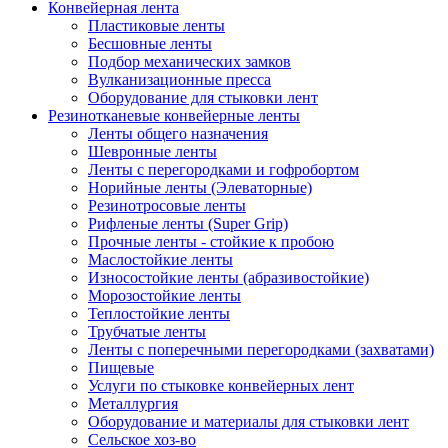
Конвейерная лента
Пластиковые ленты
Бесшовные ленты
Подбор механических замков
Вулканизационные пресса
Оборудование для стыковки лент
Резинотканевые конвейерные ленты
Ленты общего назначения
Шевронные ленты
Ленты с перегородками и гофробортом
Норийные ленты (Элеваторные)
Резинотросовые ленты
Рифленые ленты (Super Grip)
Прочные ленты - стойкие к пробою
Маслостойкие ленты
Износостойкие ленты (абразивостойкие)
Морозостойкие ленты
Теплостойкие ленты
Трубчатые ленты
Ленты с поперечными перегородками (захватами)
Пищевые
Услуги по стыковке конвейерных лент
Металлургия
Оборудование и материалы для стыковки лент
Сельское хоз-во