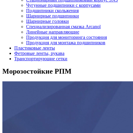
Чугунные подшипники с корпусами
Подшипники скольжения
Шарнирные подшипники
Шарнирные головки
Специализированная смазка Arcanol
Линейные направляющие
Продукция для мониторинга состояния
Продукция для монтажа подшипников
Пластиковые ленты
Фетровые ленты, рукава
Транспортирующие сетки
Морозостойкие РПМ