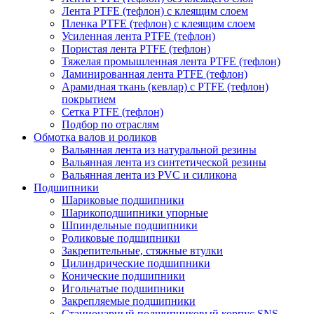
Лента PTFE (тефлон) с клеящим слоем
Пленка PTFE (тефлон) с клеящим слоем
Усиленная лента PTFE (тефлон)
Пористая лента PTFE (тефлон)
Тяжелая промышленная лента PTFE (тефлон)
Ламинированная лента PTFE (тефлон)
Арамидная ткань (кевлар) с PTFE (тефлон)
покрытием
Сетка PTFE (тефлон)
Подбор по отраслям
Обмотка валов и роликов
Вальянная лента из натуральной резины
Вальянная лента из синтетической резины
Вальянная лента из PVC и силикона
Подшипники
Шариковые подшипники
Шарикоподшипники упорные
Шпиндельные подшипники
Роликовые подшипники
Закрепительные, стяжные втулки
Цилиндрические подшипники
Конические подшипники
Игольчатые подшипники
Закрепляемые подшипники
Стационарный подшипниковый корпус SNS