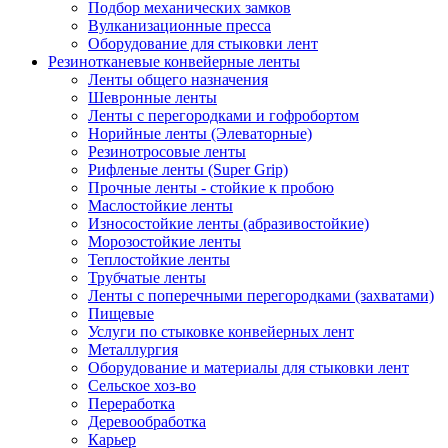
Подбор механических замков
Вулканизационные пресса
Оборудование для стыковки лент
Резинотканевые конвейерные ленты
Ленты общего назначения
Шевронные ленты
Ленты с перегородками и гофробортом
Норийные ленты (Элеваторные)
Резинотросовые ленты
Рифленые ленты (Super Grip)
Прочные ленты - стойкие к пробою
Маслостойкие ленты
Износостойкие ленты (абразивостойкие)
Морозостойкие ленты
Теплостойкие ленты
Трубчатые ленты
Ленты с поперечными перегородками (захватами)
Пищевые
Услуги по стыковке конвейерных лент
Металлургия
Оборудование и материалы для стыковки лент
Сельское хоз-во
Переработка
Деревообработка
Карьер