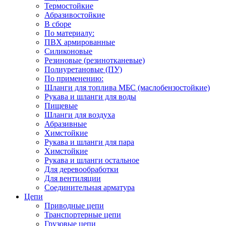
Термостойкие
Абразивостойкие
В сборе
По материалу:
ПВХ армированные
Силиконовые
Резиновые (резинотканевые)
Полиуретановые (ПУ)
По применению:
Шланги для топлива МБС (маслобензостойкие)
Рукава и шланги для воды
Пищевые
Шланги для воздуха
Абразивные
Химстойкие
Рукава и шланги для пара
Химстойкие
Рукава и шланги остальное
Для деревообработки
Для вентиляции
Соединительная арматура
Цепи
Приводные цепи
Транспортерные цепи
Грузовые цепи