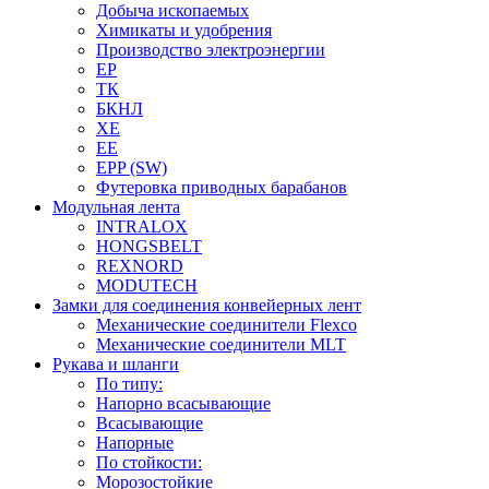
Добыча ископаемых
Химикаты и удобрения
Производство электроэнергии
EP
ТК
БКНЛ
XE
EE
EPP (SW)
Футеровка приводных барабанов
Модульная лента
INTRALOX
HONGSBELT
REXNORD
MODUTECH
Замки для соединения конвейерных лент
Механические соединители Flexco
Механические соединители MLT
Рукава и шланги
По типу:
Напорно всасывающие
Всасывающие
Напорные
По стойкости:
Морозостойкие