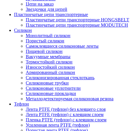
Цепи на заказ
Звездочки для цепей
Пластинчатые цепи транспортерные
Пластинчатые цепи транспортерные HONGSBELT
Пластинчатые цепи транспортерные MODUTECH
Силикон
Монолитный силикон
Пористый силикон
Самоклеящиеся силиконовые ленты
Пищевой силикон
Вакуумные мембраны
Термостойкий силикон
Износостойкий силикон
Армированный силикон
Силиконизированная стеклоткань
Силиконовые трубки
Силиконовые уплотнители
Силиконовые прокладки
Металлодетектируемая силиконовая резина
Тефлон
Лента PTFE (тефлон) без клеящего слоя
Лента PTFE (тефлон) с клеящим слоем
Пленка PTFE (тефлон) с клеящим слоем
Усиленная лента PTFE (тефлон)
Пористая лента PTFE (тефлон)