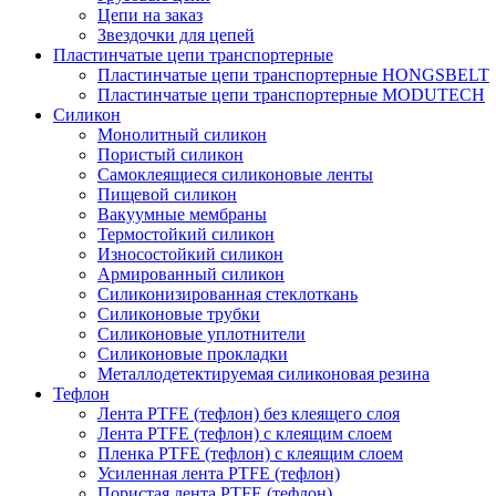
Цепи на заказ
Звездочки для цепей
Пластинчатые цепи транспортерные
Пластинчатые цепи транспортерные HONGSBELT
Пластинчатые цепи транспортерные MODUTECH
Силикон
Монолитный силикон
Пористый силикон
Самоклеящиеся силиконовые ленты
Пищевой силикон
Вакуумные мембраны
Термостойкий силикон
Износостойкий силикон
Армированный силикон
Силиконизированная стеклоткань
Силиконовые трубки
Силиконовые уплотнители
Силиконовые прокладки
Металлодетектируемая силиконовая резина
Тефлон
Лента PTFE (тефлон) без клеящего слоя
Лента PTFE (тефлон) с клеящим слоем
Пленка PTFE (тефлон) с клеящим слоем
Усиленная лента PTFE (тефлон)
Пористая лента PTFE (тефлон)