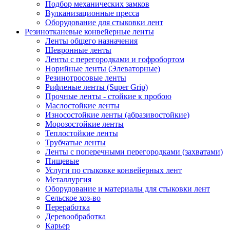
Подбор механических замков
Вулканизационные пресса
Оборудование для стыковки лент
Резинотканевые конвейерные ленты
Ленты общего назначения
Шевронные ленты
Ленты с перегородками и гофробортом
Норийные ленты (Элеваторные)
Резинотросовые ленты
Рифленые ленты (Super Grip)
Прочные ленты - стойкие к пробою
Маслостойкие ленты
Износостойкие ленты (абразивостойкие)
Морозостойкие ленты
Теплостойкие ленты
Трубчатые ленты
Ленты с поперечными перегородками (захватами)
Пищевые
Услуги по стыковке конвейерных лент
Металлургия
Оборудование и материалы для стыковки лент
Сельское хоз-во
Переработка
Деревообработка
Карьер