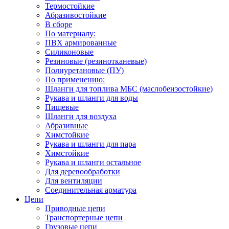
Термостойкие
Абразивостойкие
В сборе
По материалу:
ПВХ армированные
Силиконовые
Резиновые (резинотканевые)
Полиуретановые (ПУ)
По применению:
Шланги для топлива МБС (маслобензостойкие)
Рукава и шланги для воды
Пищевые
Шланги для воздуха
Абразивные
Химстойкие
Рукава и шланги для пара
Химстойкие
Рукава и шланги остальное
Для деревообработки
Для вентиляции
Соединительная арматура
Цепи
Приводные цепи
Транспортерные цепи
Грузовые цепи