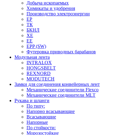
Добыча ископаемых
Химикаты и удобрения
Производство электроэнергии
EP
ТК
БКНЛ
XE
EE
EPP (SW)
Футеровка приводных барабанов
Модульная лента
INTRALOX
HONGSBELT
REXNORD
MODUTECH
Замки для соединения конвейерных лент
Механические соединители Flexco
Механические соединители MLT
Рукава и шланги
По типу:
Напорно всасывающие
Всасывающие
Напорные
По стойкости:
Морозостойкие