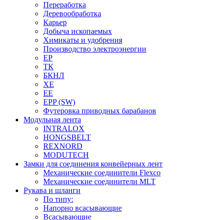
Переработка
Деревообработка
Карьер
Добыча ископаемых
Химикаты и удобрения
Производство электроэнергии
EP
ТК
БКНЛ
XE
EE
EPP (SW)
Футеровка приводных барабанов
Модульная лента
INTRALOX
HONGSBELT
REXNORD
MODUTECH
Замки для соединения конвейерных лент
Механические соединители Flexco
Механические соединители MLT
Рукава и шланги
По типу:
Напорно всасывающие
Всасывающие