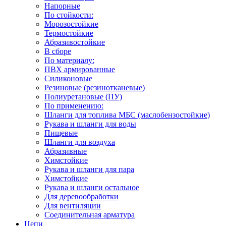
Напорные
По стойкости:
Морозостойкие
Термостойкие
Абразивостойкие
В сборе
По материалу:
ПВХ армированные
Силиконовые
Резиновые (резинотканевые)
Полиуретановые (ПУ)
По применению:
Шланги для топлива МБС (маслобензостойкие)
Рукава и шланги для воды
Пищевые
Шланги для воздуха
Абразивные
Химстойкие
Рукава и шланги для пара
Химстойкие
Рукава и шланги остальное
Для деревообработки
Для вентиляции
Соединительная арматура
Цепи