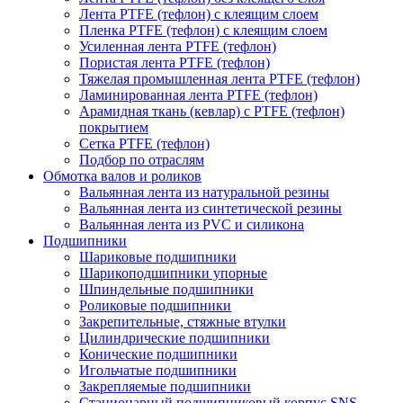
Лента PTFE (тефлон) с клеящим слоем
Пленка PTFE (тефлон) с клеящим слоем
Усиленная лента PTFE (тефлон)
Пористая лента PTFE (тефлон)
Тяжелая промышленная лента PTFE (тефлон)
Ламинированная лента PTFE (тефлон)
Арамидная ткань (кевлар) с PTFE (тефлон)
покрытием
Сетка PTFE (тефлон)
Подбор по отраслям
Обмотка валов и роликов
Вальянная лента из натуральной резины
Вальянная лента из синтетической резины
Вальянная лента из PVC и силикона
Подшипники
Шариковые подшипники
Шарикоподшипники упорные
Шпиндельные подшипники
Роликовые подшипники
Закрепительные, стяжные втулки
Цилиндрические подшипники
Конические подшипники
Игольчатые подшипники
Закрепляемые подшипники
Стационарный подшипниковый корпус SNS