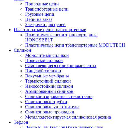
Приводные цепи
Транспортерные цепи
Грузовые цепи
Цепи на заказ
Звездочки для цепей
Пластинчатые цепи транспортерные
Пластинчатые цепи транспортерные
HONGSBELT
Пластинчатые цепи транспортерные MODUTECH
Силикон
Монолитный силикон
Пористый силикон
Самоклеящиеся силиконовые ленты
Пищевой силикон
Вакуумные мембраны
Термостойкий силикон
Износостойкий силикон
Армированный силикон
Силиконизированная стеклоткань
Силиконовые трубки
Силиконовые уплотнители
Силиконовые прокладки
Металлодетектируемая силиконовая резина
Тефлон
Лента PTFE (тефлон) без клеящего слоя