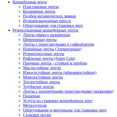
Конвейерная лента
Пластиковые ленты
Бесшовные ленты
Подбор механических замков
Вулканизационные пресса
Оборудование для стыковки лент
Резинотканевые конвейерные ленты
Ленты общего назначения
Шевронные ленты
Ленты с перегородками и гофробортом
Норийные ленты (Элеваторные)
Резинотросовые ленты
Рифленые ленты (Super Grip)
Прочные ленты - стойкие к пробою
Маслостойкие ленты
Износостойкие ленты (абразивостойкие)
Морозостойкие ленты
Теплостойкие ленты
Трубчатые ленты
Ленты с поперечными перегородками (захватами)
Пищевые
Услуги по стыковке конвейерных лент
Металлургия
Оборудование и материалы для стыковки лент
Сельское хоз-во