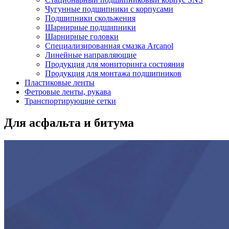
Чугунные подшипники с корпусами
Подшипники скольжения
Шарнирные подшипники
Шарнирные головки
Специализированная смазка Arcanol
Линейные направляющие
Продукция для мониторинга состояния
Продукция для монтажа подшипников
Пластиковые ленты
Фетровые ленты, рукава
Транспортирующие сетки
Для асфальта и битума