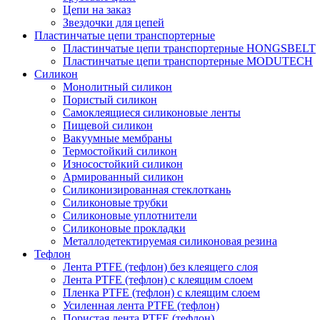
Цепи на заказ
Звездочки для цепей
Пластинчатые цепи транспортерные
Пластинчатые цепи транспортерные HONGSBELT
Пластинчатые цепи транспортерные MODUTECH
Силикон
Монолитный силикон
Пористый силикон
Самоклеящиеся силиконовые ленты
Пищевой силикон
Вакуумные мембраны
Термостойкий силикон
Износостойкий силикон
Армированный силикон
Силиконизированная стеклоткань
Силиконовые трубки
Силиконовые уплотнители
Силиконовые прокладки
Металлодетектируемая силиконовая резина
Тефлон
Лента PTFE (тефлон) без клеящего слоя
Лента PTFE (тефлон) с клеящим слоем
Пленка PTFE (тефлон) с клеящим слоем
Усиленная лента PTFE (тефлон)
Пористая лента PTFE (тефлон)