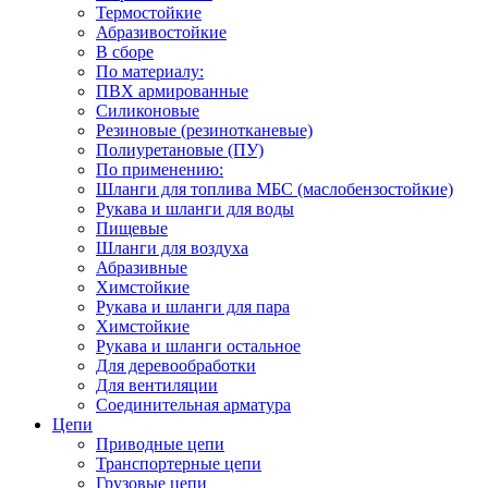
Термостойкие
Абразивостойкие
В сборе
По материалу:
ПВХ армированные
Силиконовые
Резиновые (резинотканевые)
Полиуретановые (ПУ)
По применению:
Шланги для топлива МБС (маслобензостойкие)
Рукава и шланги для воды
Пищевые
Шланги для воздуха
Абразивные
Химстойкие
Рукава и шланги для пара
Химстойкие
Рукава и шланги остальное
Для деревообработки
Для вентиляции
Соединительная арматура
Цепи
Приводные цепи
Транспортерные цепи
Грузовые цепи