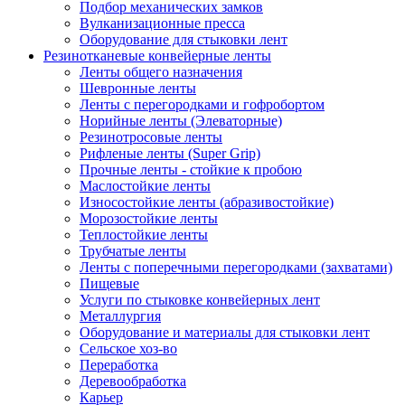
Подбор механических замков
Вулканизационные пресса
Оборудование для стыковки лент
Резинотканевые конвейерные ленты
Ленты общего назначения
Шевронные ленты
Ленты с перегородками и гофробортом
Норийные ленты (Элеваторные)
Резинотросовые ленты
Рифленые ленты (Super Grip)
Прочные ленты - стойкие к пробою
Маслостойкие ленты
Износостойкие ленты (абразивостойкие)
Морозостойкие ленты
Теплостойкие ленты
Трубчатые ленты
Ленты с поперечными перегородками (захватами)
Пищевые
Услуги по стыковке конвейерных лент
Металлургия
Оборудование и материалы для стыковки лент
Сельское хоз-во
Переработка
Деревообработка
Карьер