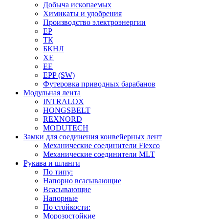
Добыча ископаемых
Химикаты и удобрения
Производство электроэнергии
EP
ТК
БКНЛ
XE
EE
EPP (SW)
Футеровка приводных барабанов
Модульная лента
INTRALOX
HONGSBELT
REXNORD
MODUTECH
Замки для соединения конвейерных лент
Механические соединители Flexco
Механические соединители MLT
Рукава и шланги
По типу:
Напорно всасывающие
Всасывающие
Напорные
По стойкости:
Морозостойкие