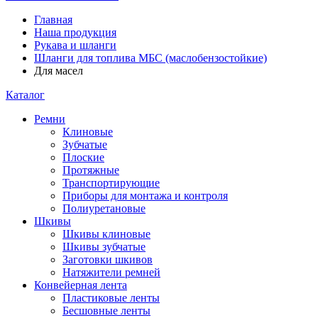
Главная
Наша продукция
Рукава и шланги
Шланги для топлива МБС (маслобензостойкие)
Для масел
Каталог
Ремни
Клиновые
Зубчатые
Плоские
Протяжные
Транспортирующие
Приборы для монтажа и контроля
Полиуретановые
Шкивы
Шкивы клиновые
Шкивы зубчатые
Заготовки шкивов
Натяжители ремней
Конвейерная лента
Пластиковые ленты
Бесшовные ленты