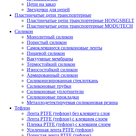
Цепи на заказ
Звездочки для цепей
Пластинчатые цепи транспортерные
Пластинчатые цепи транспортерные HONGSBELT
Пластинчатые цепи транспортерные MODUTECH
Силикон
Монолитный силикон
Пористый силикон
Самоклеящиеся силиконовые ленты
Пищевой силикон
Вакуумные мембраны
Термостойкий силикон
Износостойкий силикон
Армированный силикон
Силиконизированная стеклоткань
Силиконовые трубки
Силиконовые уплотнители
Силиконовые прокладки
Металлодетектируемая силиконовая резина
Тефлон
Лента PTFE (тефлон) без клеящего слоя
Лента PTFE (тефлон) с клеящим слоем
Пленка PTFE (тефлон) с клеящим слоем
Усиленная лента PTFE (тефлон)
Пористая лента PTFE (тефлон)