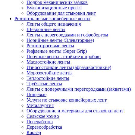
Подбор механических замков
Вулканизационные пресса
Оборудование для стыковки лент
Резинотканевые конвейерные ленты
Ленты общего назначения
Шевронные ленты
Ленты с перегородками и гофробортом
Норийные ленты (Элеваторные)
Резинотросовые ленты
Рифленые ленты (Super Grip)
Прочные ленты - стойкие к пробою
Маслостойкие ленты
Износостойкие ленты (абразивостойкие)
Морозостойкие ленты
Теплостойкие ленты
Трубчатые ленты
Ленты с поперечными перегородками (захватами)
Пищевые
Услуги по стыковке конвейерных лент
Металлургия
Оборудование и материалы для стыковки лент
Сельское хоз-во
Переработка
Деревообработка
Карьер