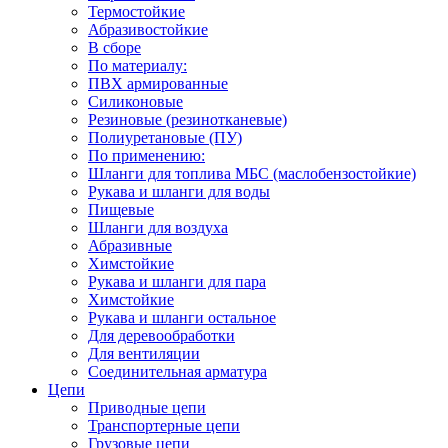
Термостойкие
Абразивостойкие
В сборе
По материалу:
ПВХ армированные
Силиконовые
Резиновые (резинотканевые)
Полиуретановые (ПУ)
По применению:
Шланги для топлива МБС (маслобензостойкие)
Рукава и шланги для воды
Пищевые
Шланги для воздуха
Абразивные
Химстойкие
Рукава и шланги для пара
Химстойкие
Рукава и шланги остальное
Для деревообработки
Для вентиляции
Соединительная арматура
Цепи
Приводные цепи
Транспортерные цепи
Грузовые цепи