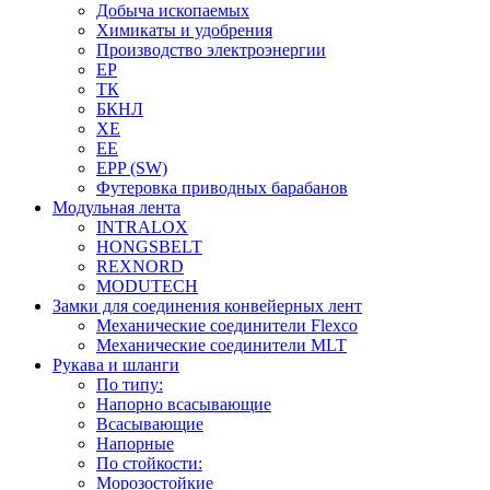
Добыча ископаемых
Химикаты и удобрения
Производство электроэнергии
EP
ТК
БКНЛ
XE
EE
EPP (SW)
Футеровка приводных барабанов
Модульная лента
INTRALOX
HONGSBELT
REXNORD
MODUTECH
Замки для соединения конвейерных лент
Механические соединители Flexco
Механические соединители MLT
Рукава и шланги
По типу:
Напорно всасывающие
Всасывающие
Напорные
По стойкости:
Морозостойкие