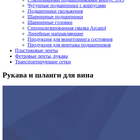
Чугунные подшипники с корпусами
Подшипники скольжения
Шарнирные подшипники
Шарнирные головки
Специализированная смазка Arcanol
Линейные направляющие
Продукция для мониторинга состояния
Продукция для монтажа подшипников
Пластиковые ленты
Фетровые ленты, рукава
Транспортирующие сетки
Рукава и шланги для вина