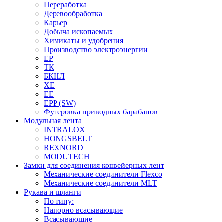
Переработка
Деревообработка
Карьер
Добыча ископаемых
Химикаты и удобрения
Производство электроэнергии
EP
ТК
БКНЛ
XE
EE
EPP (SW)
Футеровка приводных барабанов
Модульная лента
INTRALOX
HONGSBELT
REXNORD
MODUTECH
Замки для соединения конвейерных лент
Механические соединители Flexco
Механические соединители MLT
Рукава и шланги
По типу:
Напорно всасывающие
Всасывающие