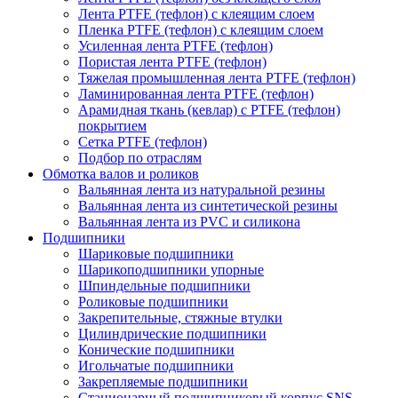
Лента PTFE (тефлон) с клеящим слоем
Пленка PTFE (тефлон) с клеящим слоем
Усиленная лента PTFE (тефлон)
Пористая лента PTFE (тефлон)
Тяжелая промышленная лента PTFE (тефлон)
Ламинированная лента PTFE (тефлон)
Арамидная ткань (кевлар) с PTFE (тефлон)
покрытием
Сетка PTFE (тефлон)
Подбор по отраслям
Обмотка валов и роликов
Вальянная лента из натуральной резины
Вальянная лента из синтетической резины
Вальянная лента из PVC и силикона
Подшипники
Шариковые подшипники
Шарикоподшипники упорные
Шпиндельные подшипники
Роликовые подшипники
Закрепительные, стяжные втулки
Цилиндрические подшипники
Конические подшипники
Игольчатые подшипники
Закрепляемые подшипники
Стационарный подшипниковый корпус SNS