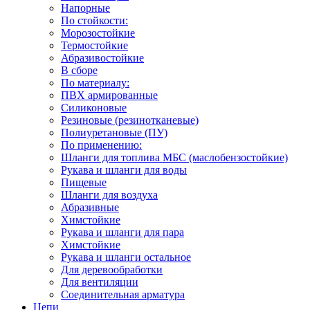
Напорные
По стойкости:
Морозостойкие
Термостойкие
Абразивостойкие
В сборе
По материалу:
ПВХ армированные
Силиконовые
Резиновые (резинотканевые)
Полиуретановые (ПУ)
По применению:
Шланги для топлива МБС (маслобензостойкие)
Рукава и шланги для воды
Пищевые
Шланги для воздуха
Абразивные
Химстойкие
Рукава и шланги для пара
Химстойкие
Рукава и шланги остальное
Для деревообработки
Для вентиляции
Соединительная арматура
Цепи