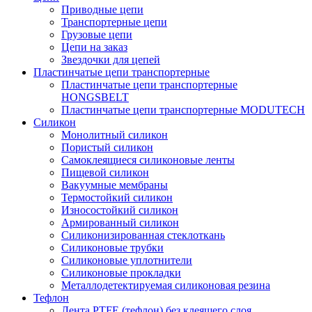
Приводные цепи
Транспортерные цепи
Грузовые цепи
Цепи на заказ
Звездочки для цепей
Пластинчатые цепи транспортерные
Пластинчатые цепи транспортерные
HONGSBELT
Пластинчатые цепи транспортерные MODUTECH
Силикон
Монолитный силикон
Пористый силикон
Самоклеящиеся силиконовые ленты
Пищевой силикон
Вакуумные мембраны
Термостойкий силикон
Износостойкий силикон
Армированный силикон
Силиконизированная стеклоткань
Силиконовые трубки
Силиконовые уплотнители
Силиконовые прокладки
Металлодетектируемая силиконовая резина
Тефлон
Лента PTFE (тефлон) без клеящего слоя