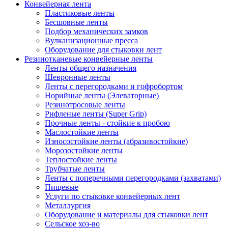
Конвейерная лента
Пластиковые ленты
Бесшовные ленты
Подбор механических замков
Вулканизационные пресса
Оборудование для стыковки лент
Резинотканевые конвейерные ленты
Ленты общего назначения
Шевронные ленты
Ленты с перегородками и гофробортом
Норийные ленты (Элеваторные)
Резинотросовые ленты
Рифленые ленты (Super Grip)
Прочные ленты - стойкие к пробою
Маслостойкие ленты
Износостойкие ленты (абразивостойкие)
Морозостойкие ленты
Теплостойкие ленты
Трубчатые ленты
Ленты с поперечными перегородками (захватами)
Пищевые
Услуги по стыковке конвейерных лент
Металлургия
Оборудование и материалы для стыковки лент
Сельское хоз-во