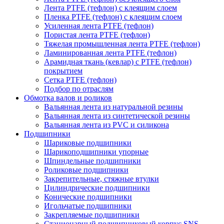
Лента PTFE (тефлон) с клеящим слоем
Пленка PTFE (тефлон) с клеящим слоем
Усиленная лента PTFE (тефлон)
Пористая лента PTFE (тефлон)
Тяжелая промышленная лента PTFE (тефлон)
Ламинированная лента PTFE (тефлон)
Арамидная ткань (кевлар) с PTFE (тефлон)
покрытием
Сетка PTFE (тефлон)
Подбор по отраслям
Обмотка валов и роликов
Вальянная лента из натуральной резины
Вальянная лента из синтетической резины
Вальянная лента из PVC и силикона
Подшипники
Шариковые подшипники
Шарикоподшипники упорные
Шпиндельные подшипники
Роликовые подшипники
Закрепительные, стяжные втулки
Цилиндрические подшипники
Конические подшипники
Игольчатые подшипники
Закрепляемые подшипники
Стационарный подшипниковый корпус SNS