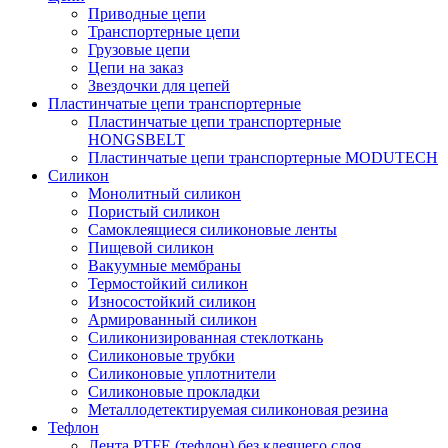
Приводные цепи
Транспортерные цепи
Грузовые цепи
Цепи на заказ
Звездочки для цепей
Пластинчатые цепи транспортерные
Пластинчатые цепи транспортерные
HONGSBELT
Пластинчатые цепи транспортерные MODUTECH
Силикон
Монолитный силикон
Пористый силикон
Самоклеящиеся силиконовые ленты
Пищевой силикон
Вакуумные мембраны
Термостойкий силикон
Износостойкий силикон
Армированный силикон
Силиконизированная стеклоткань
Силиконовые трубки
Силиконовые уплотнители
Силиконовые прокладки
Металлодетектируемая силиконовая резина
Тефлон
Лента PTFE (тефлон) без клеящего слоя