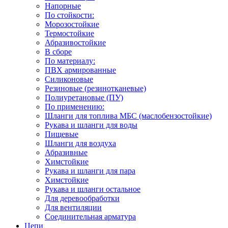
Напорные
По стойкости:
Морозостойкие
Термостойкие
Абразивостойкие
В сборе
По материалу:
ПВХ армированные
Силиконовые
Резиновые (резинотканевые)
Полиуретановые (ПУ)
По применению:
Шланги для топлива МБС (маслобензостойкие)
Рукава и шланги для воды
Пищевые
Шланги для воздуха
Абразивные
Химстойкие
Рукава и шланги для пара
Химстойкие
Рукава и шланги остальное
Для деревообработки
Для вентиляции
Соединительная арматура
Цепи