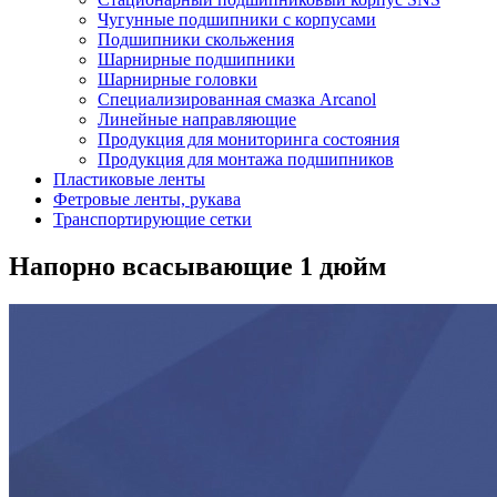
Чугунные подшипники с корпусами
Подшипники скольжения
Шарнирные подшипники
Шарнирные головки
Специализированная смазка Arcanol
Линейные направляющие
Продукция для мониторинга состояния
Продукция для монтажа подшипников
Пластиковые ленты
Фетровые ленты, рукава
Транспортирующие сетки
Напорно всасывающие 1 дюйм