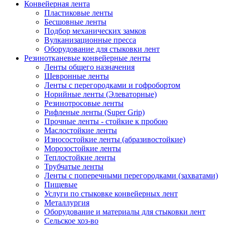
Конвейерная лента
Пластиковые ленты
Бесшовные ленты
Подбор механических замков
Вулканизационные пресса
Оборудование для стыковки лент
Резинотканевые конвейерные ленты
Ленты общего назначения
Шевронные ленты
Ленты с перегородками и гофробортом
Норийные ленты (Элеваторные)
Резинотросовые ленты
Рифленые ленты (Super Grip)
Прочные ленты - стойкие к пробою
Маслостойкие ленты
Износостойкие ленты (абразивостойкие)
Морозостойкие ленты
Теплостойкие ленты
Трубчатые ленты
Ленты с поперечными перегородками (захватами)
Пищевые
Услуги по стыковке конвейерных лент
Металлургия
Оборудование и материалы для стыковки лент
Сельское хоз-во