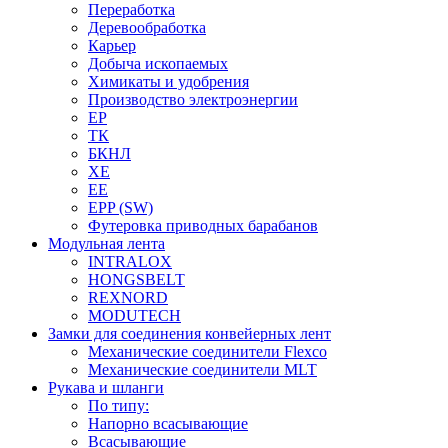
Переработка
Деревообработка
Карьер
Добыча ископаемых
Химикаты и удобрения
Производство электроэнергии
EP
ТК
БКНЛ
XE
EE
EPP (SW)
Футеровка приводных барабанов
Модульная лента
INTRALOX
HONGSBELT
REXNORD
MODUTECH
Замки для соединения конвейерных лент
Механические соединители Flexco
Механические соединители MLT
Рукава и шланги
По типу:
Напорно всасывающие
Всасывающие