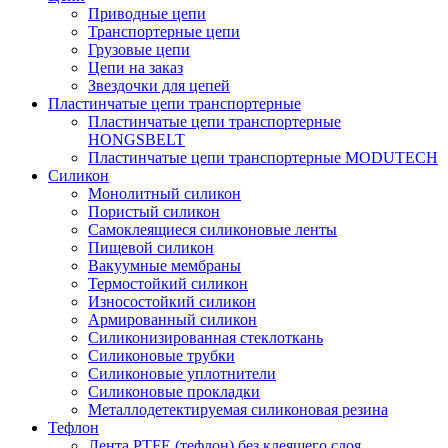
Приводные цепи
Транспортерные цепи
Грузовые цепи
Цепи на заказ
Звездочки для цепей
Пластинчатые цепи транспортерные
Пластинчатые цепи транспортерные
HONGSBELT
Пластинчатые цепи транспортерные MODUTECH
Силикон
Монолитный силикон
Пористый силикон
Самоклеящиеся силиконовые ленты
Пищевой силикон
Вакуумные мембраны
Термостойкий силикон
Износостойкий силикон
Армированный силикон
Силиконизированная стеклоткань
Силиконовые трубки
Силиконовые уплотнители
Силиконовые прокладки
Металлодетектируемая силиконовая резина
Тефлон
Лента PTFE (тефлон) без клеящего слоя