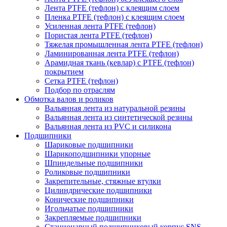
Лента PTFE (тефлон) с клеящим слоем
Пленка PTFE (тефлон) с клеящим слоем
Усиленная лента PTFE (тефлон)
Пористая лента PTFE (тефлон)
Тяжелая промышленная лента PTFE (тефлон)
Ламинированная лента PTFE (тефлон)
Арамидная ткань (кевлар) с PTFE (тефлон)
покрытием
Сетка PTFE (тефлон)
Подбор по отраслям
Обмотка валов и роликов
Вальянная лента из натуральной резины
Вальянная лента из синтетической резины
Вальянная лента из PVC и силикона
Подшипники
Шариковые подшипники
Шарикоподшипники упорные
Шпиндельные подшипники
Роликовые подшипники
Закрепительные, стяжные втулки
Цилиндрические подшипники
Конические подшипники
Игольчатые подшипники
Закрепляемые подшипники
Стационарный подшипниковый корпус SNS