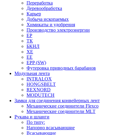
Переработка
Деревообработка
Карьер
Добыча ископаемых
Химикаты и удобрения
Производство электроэнергии
EP
ТК
БКНЛ
XE
EE
EPP (SW)
Футеровка приводных барабанов
Модульная лента
INTRALOX
HONGSBELT
REXNORD
MODUTECH
Замки для соединения конвейерных лент
Механические соединители Flexco
Механические соединители MLT
Рукава и шланги
По типу:
Напорно всасывающие
Всасывающие