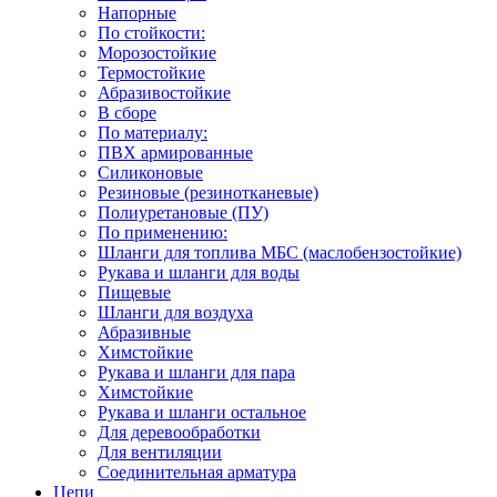
Напорные
По стойкости:
Морозостойкие
Термостойкие
Абразивостойкие
В сборе
По материалу:
ПВХ армированные
Силиконовые
Резиновые (резинотканевые)
Полиуретановые (ПУ)
По применению:
Шланги для топлива МБС (маслобензостойкие)
Рукава и шланги для воды
Пищевые
Шланги для воздуха
Абразивные
Химстойкие
Рукава и шланги для пара
Химстойкие
Рукава и шланги остальное
Для деревообработки
Для вентиляции
Соединительная арматура
Цепи