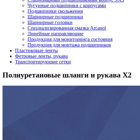
Чугунные подшипники с корпусами
Подшипники скольжения
Шарнирные подшипники
Шарнирные головки
Специализированная смазка Arcanol
Линейные направляющие
Продукция для мониторинга состояния
Продукция для монтажа подшипников
Пластиковые ленты
Фетровые ленты, рукава
Транспортирующие сетки
Полиуретановые шланги и рукава X2