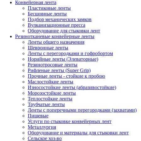
Конвейерная лента
Пластиковые ленты
Бесшовные ленты
Подбор механических замков
Вулканизационные пресса
Оборудование для стыковки лент
Резинотканевые конвейерные ленты
Ленты общего назначения
Шевронные ленты
Ленты с перегородками и гофробортом
Норийные ленты (Элеваторные)
Резинотросовые ленты
Рифленые ленты (Super Grip)
Прочные ленты - стойкие к пробою
Маслостойкие ленты
Износостойкие ленты (абразивостойкие)
Морозостойкие ленты
Теплостойкие ленты
Трубчатые ленты
Ленты с поперечными перегородками (захватами)
Пищевые
Услуги по стыковке конвейерных лент
Металлургия
Оборудование и материалы для стыковки лент
Сельское хоз-во