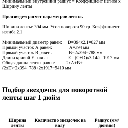
Минимальный внутренний радиус = Коэффициент изгиба х
Ширину ленты
Произведем расчет параметров ленты.
Ширина ленты: 394 мм. Угол поворота 90 гр. Коэффициент
изгиба 2.1
Минимальный диаметр равен: D=394x2.1=827 мм
Прямой участок А равен: А=394 мм
Прямой участок В равен: В=2х394=788 мм
Длина кривой Е равна: Е= (С+D)х3.14/2=1917 мм
Общая длина ленты равна: 2хА+В+
(2хЕ)=2х394+788+2х1917=5410 мм
Подбор звездочек для поворотной
ленты шаг 1 дюйм
Ширина
Количество звездочек на
Радиус (мм/
ленты
валу
дюймы)