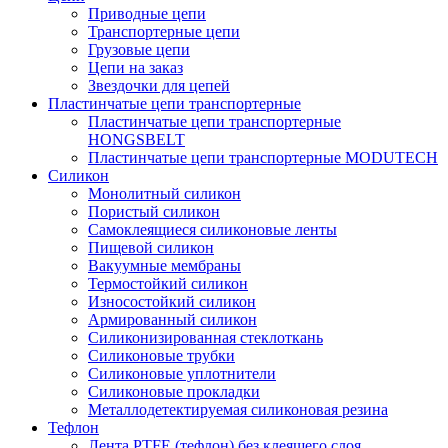
Приводные цепи
Транспортерные цепи
Грузовые цепи
Цепи на заказ
Звездочки для цепей
Пластинчатые цепи транспортерные
Пластинчатые цепи транспортерные
HONGSBELT
Пластинчатые цепи транспортерные MODUTECH
Силикон
Монолитный силикон
Пористый силикон
Самоклеящиеся силиконовые ленты
Пищевой силикон
Вакуумные мембраны
Термостойкий силикон
Износостойкий силикон
Армированный силикон
Силиконизированная стеклоткань
Силиконовые трубки
Силиконовые уплотнители
Силиконовые прокладки
Металлодетектируемая силиконовая резина
Тефлон
Лента PTFE (тефлон) без клеящего слоя