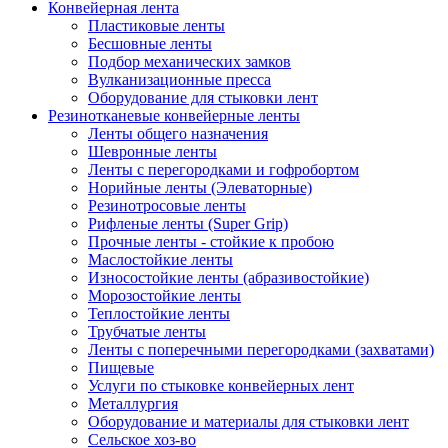
Конвейерная лента
Пластиковые ленты
Бесшовные ленты
Подбор механических замков
Вулканизационные пресса
Оборудование для стыковки лент
Резинотканевые конвейерные ленты
Ленты общего назначения
Шевронные ленты
Ленты с перегородками и гофробортом
Норийные ленты (Элеваторные)
Резинотросовые ленты
Рифленые ленты (Super Grip)
Прочные ленты - стойкие к пробою
Маслостойкие ленты
Износостойкие ленты (абразивостойкие)
Морозостойкие ленты
Теплостойкие ленты
Трубчатые ленты
Ленты с поперечными перегородками (захватами)
Пищевые
Услуги по стыковке конвейерных лент
Металлургия
Оборудование и материалы для стыковки лент
Сельское хоз-во