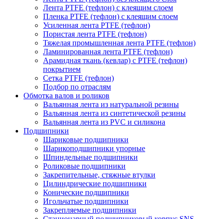
Лента PTFE (тефлон) с клеящим слоем
Пленка PTFE (тефлон) с клеящим слоем
Усиленная лента PTFE (тефлон)
Пористая лента PTFE (тефлон)
Тяжелая промышленная лента PTFE (тефлон)
Ламинированная лента PTFE (тефлон)
Арамидная ткань (кевлар) с PTFE (тефлон)
покрытием
Сетка PTFE (тефлон)
Подбор по отраслям
Обмотка валов и роликов
Вальянная лента из натуральной резины
Вальянная лента из синтетической резины
Вальянная лента из PVC и силикона
Подшипники
Шариковые подшипники
Шарикоподшипники упорные
Шпиндельные подшипники
Роликовые подшипники
Закрепительные, стяжные втулки
Цилиндрические подшипники
Конические подшипники
Игольчатые подшипники
Закрепляемые подшипники
Стационарный подшипниковый корпус SNS