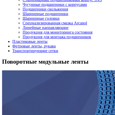
Чугунные подшипники с корпусами
Подшипники скольжения
Шарнирные подшипники
Шарнирные головки
Специализированная смазка Arcanol
Линейные направляющие
Продукция для мониторинга состояния
Продукция для монтажа подшипников
Пластиковые ленты
Фетровые ленты, рукава
Транспортирующие сетки
Поворотные модульные ленты