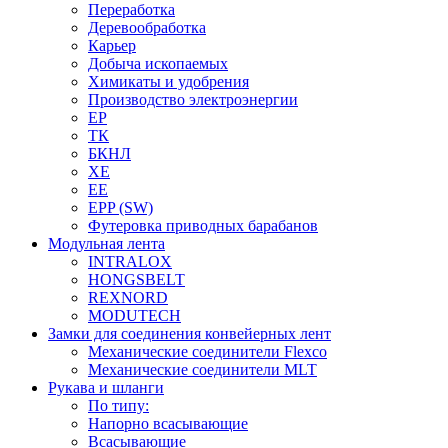
Переработка
Деревообработка
Карьер
Добыча ископаемых
Химикаты и удобрения
Производство электроэнергии
EP
ТК
БКНЛ
XE
EE
EPP (SW)
Футеровка приводных барабанов
Модульная лента
INTRALOX
HONGSBELT
REXNORD
MODUTECH
Замки для соединения конвейерных лент
Механические соединители Flexco
Механические соединители MLT
Рукава и шланги
По типу:
Напорно всасывающие
Всасывающие