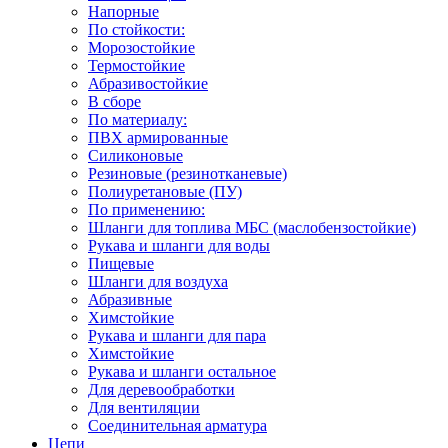
Напорные
По стойкости:
Морозостойкие
Термостойкие
Абразивостойкие
В сборе
По материалу:
ПВХ армированные
Силиконовые
Резиновые (резинотканевые)
Полиуретановые (ПУ)
По применению:
Шланги для топлива МБС (маслобензостойкие)
Рукава и шланги для воды
Пищевые
Шланги для воздуха
Абразивные
Химстойкие
Рукава и шланги для пара
Химстойкие
Рукава и шланги остальное
Для деревообработки
Для вентиляции
Соединительная арматура
Цепи