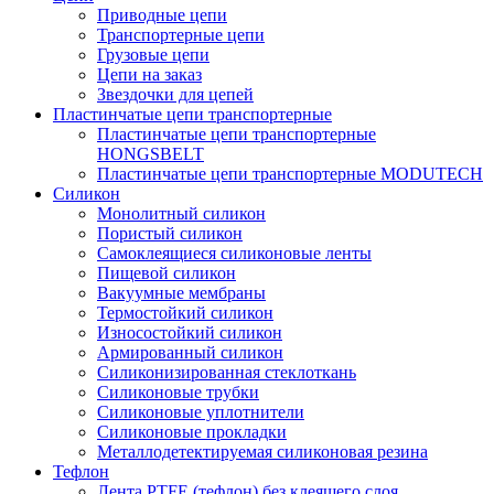
Приводные цепи
Транспортерные цепи
Грузовые цепи
Цепи на заказ
Звездочки для цепей
Пластинчатые цепи транспортерные
Пластинчатые цепи транспортерные
HONGSBELT
Пластинчатые цепи транспортерные MODUTECH
Силикон
Монолитный силикон
Пористый силикон
Самоклеящиеся силиконовые ленты
Пищевой силикон
Вакуумные мембраны
Термостойкий силикон
Износостойкий силикон
Армированный силикон
Силиконизированная стеклоткань
Силиконовые трубки
Силиконовые уплотнители
Силиконовые прокладки
Металлодетектируемая силиконовая резина
Тефлон
Лента PTFE (тефлон) без клеящего слоя