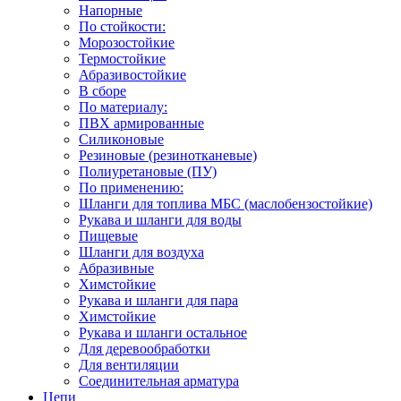
Напорные
По стойкости:
Морозостойкие
Термостойкие
Абразивостойкие
В сборе
По материалу:
ПВХ армированные
Силиконовые
Резиновые (резинотканевые)
Полиуретановые (ПУ)
По применению:
Шланги для топлива МБС (маслобензостойкие)
Рукава и шланги для воды
Пищевые
Шланги для воздуха
Абразивные
Химстойкие
Рукава и шланги для пара
Химстойкие
Рукава и шланги остальное
Для деревообработки
Для вентиляции
Соединительная арматура
Цепи