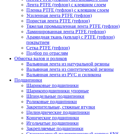
Лента PTFE (тефлон) с клеящим слоем
Пленка PTFE (тефлон) с клеящим слоем
Усиленная лента PTFE (тефлон)
Пористая лента PTFE (тефлон)
Тяжелая промышленная лента PTFE (тефлон)
Ламинированная лента PTFE (тефлон)
Арамидная ткань (кевлар) с PTFE (тефлон)
покрытием
Сетка PTFE (тефлон)
Подбор по отраслям
Обмотка валов и роликов
Вальянная лента из натуральной резины
Вальянная лента из синтетической резины
Вальянная лента из PVC и силикона
Подшипники
Шариковые подшипники
Шарикоподшипники упорные
Шпиндельные подшипники
Роликовые подшипники
Закрепительные, стяжные втулки
Цилиндрические подшипники
Конические подшипники
Игольчатые подшипники
Закрепляемые подшипники
Стационарный подшипниковый корпус SNS