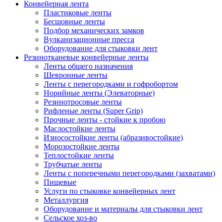
Конвейерная лента
Пластиковые ленты
Бесшовные ленты
Подбор механических замков
Вулканизационные пресса
Оборудование для стыковки лент
Резинотканевые конвейерные ленты
Ленты общего назначения
Шевронные ленты
Ленты с перегородками и гофробортом
Норийные ленты (Элеваторные)
Резинотросовые ленты
Рифленые ленты (Super Grip)
Прочные ленты - стойкие к пробою
Маслостойкие ленты
Износостойкие ленты (абразивостойкие)
Морозостойкие ленты
Теплостойкие ленты
Трубчатые ленты
Ленты с поперечными перегородками (захватами)
Пищевые
Услуги по стыковке конвейерных лент
Металлургия
Оборудование и материалы для стыковки лент
Сельское хоз-во