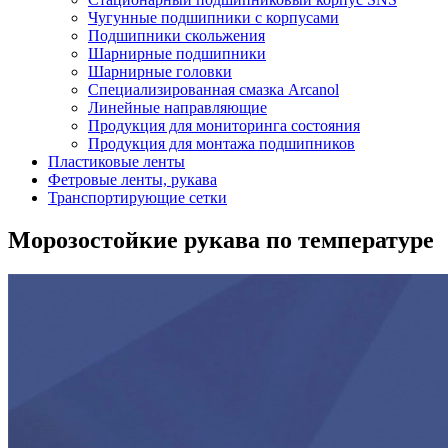
Чугунные подшипники с корпусами
Подшипники скольжения
Шарнирные подшипники
Шарнирные головки
Специализированная смазка Arcanol
Линейные направляющие
Продукция для мониторинга состояния
Продукция для монтажа подшипников
Пластиковые ленты
Фетровые ленты, рукава
Транспортирующие сетки
Морозостойкие рукава по температуре