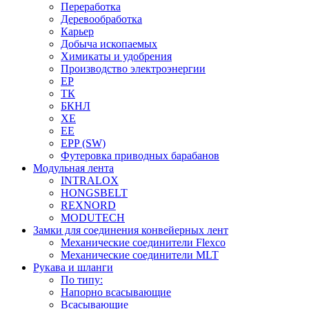
Переработка
Деревообработка
Карьер
Добыча ископаемых
Химикаты и удобрения
Производство электроэнергии
EP
ТК
БКНЛ
XE
EE
EPP (SW)
Футеровка приводных барабанов
Модульная лента
INTRALOX
HONGSBELT
REXNORD
MODUTECH
Замки для соединения конвейерных лент
Механические соединители Flexco
Механические соединители MLT
Рукава и шланги
По типу:
Напорно всасывающие
Всасывающие