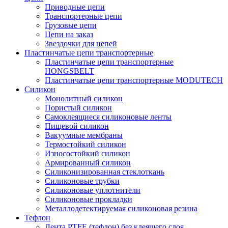
Приводные цепи
Транспортерные цепи
Грузовые цепи
Цепи на заказ
Звездочки для цепей
Пластинчатые цепи транспортерные
Пластинчатые цепи транспортерные
HONGSBELT
Пластинчатые цепи транспортерные MODUTECH
Силикон
Монолитный силикон
Пористый силикон
Самоклеящиеся силиконовые ленты
Пищевой силикон
Вакуумные мембраны
Термостойкий силикон
Износостойкий силикон
Армированный силикон
Силиконизированная стеклоткань
Силиконовые трубки
Силиконовые уплотнители
Силиконовые прокладки
Металлодетектируемая силиконовая резина
Тефлон
Лента PTFE (тефлон) без клеящего слоя