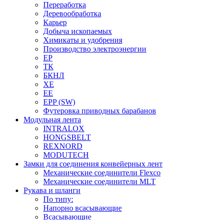
Переработка
Деревообработка
Карьер
Добыча ископаемых
Химикаты и удобрения
Производство электроэнергии
EP
ТК
БКНЛ
XE
EE
EPP (SW)
Футеровка приводных барабанов
Модульная лента
INTRALOX
HONGSBELT
REXNORD
MODUTECH
Замки для соединения конвейерных лент
Механические соединители Flexco
Механические соединители MLT
Рукава и шланги
По типу:
Напорно всасывающие
Всасывающие