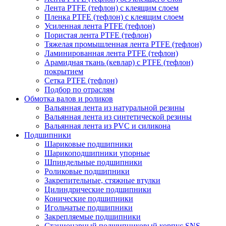
Лента PTFE (тефлон) с клеящим слоем
Пленка PTFE (тефлон) с клеящим слоем
Усиленная лента PTFE (тефлон)
Пористая лента PTFE (тефлон)
Тяжелая промышленная лента PTFE (тефлон)
Ламинированная лента PTFE (тефлон)
Арамидная ткань (кевлар) с PTFE (тефлон)
покрытием
Сетка PTFE (тефлон)
Подбор по отраслям
Обмотка валов и роликов
Вальянная лента из натуральной резины
Вальянная лента из синтетической резины
Вальянная лента из PVC и силикона
Подшипники
Шариковые подшипники
Шарикоподшипники упорные
Шпиндельные подшипники
Роликовые подшипники
Закрепительные, стяжные втулки
Цилиндрические подшипники
Конические подшипники
Игольчатые подшипники
Закрепляемые подшипники
Стационарный подшипниковый корпус SNS