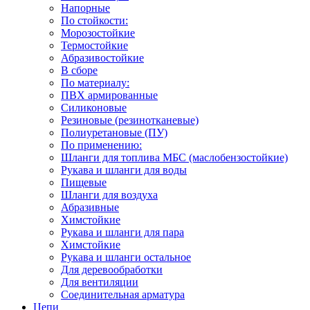
Напорные
По стойкости:
Морозостойкие
Термостойкие
Абразивостойкие
В сборе
По материалу:
ПВХ армированные
Силиконовые
Резиновые (резинотканевые)
Полиуретановые (ПУ)
По применению:
Шланги для топлива МБС (маслобензостойкие)
Рукава и шланги для воды
Пищевые
Шланги для воздуха
Абразивные
Химстойкие
Рукава и шланги для пара
Химстойкие
Рукава и шланги остальное
Для деревообработки
Для вентиляции
Соединительная арматура
Цепи