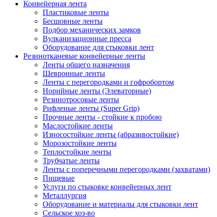
Конвейерная лента
Пластиковые ленты
Бесшовные ленты
Подбор механических замков
Вулканизационные пресса
Оборудование для стыковки лент
Резинотканевые конвейерные ленты
Ленты общего назначения
Шевронные ленты
Ленты с перегородками и гофробортом
Норийные ленты (Элеваторные)
Резинотросовые ленты
Рифленые ленты (Super Grip)
Прочные ленты - стойкие к пробою
Маслостойкие ленты
Износостойкие ленты (абразивостойкие)
Морозостойкие ленты
Теплостойкие ленты
Трубчатые ленты
Ленты с поперечными перегородками (захватами)
Пищевые
Услуги по стыковке конвейерных лент
Металлургия
Оборудование и материалы для стыковки лент
Сельское хоз-во