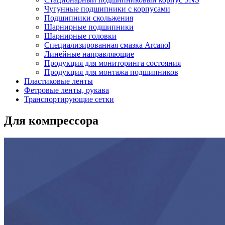
Чугунные подшипники с корпусами
Подшипники скольжения
Шарнирные подшипники
Шарнирные головки
Специализированная смазка Arcanol
Линейные направляющие
Продукция для мониторинга состояния
Продукция для монтажа подшипников
Пластиковые ленты
Фетровые ленты, рукава
Транспортирующие сетки
Для компрессора