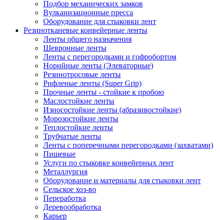
Подбор механических замков
Вулканизационные пресса
Оборудование для стыковки лент
Резинотканевые конвейерные ленты
Ленты общего назначения
Шевронные ленты
Ленты с перегородками и гофробортом
Норийные ленты (Элеваторные)
Резинотросовые ленты
Рифленые ленты (Super Grip)
Прочные ленты - стойкие к пробою
Маслостойкие ленты
Износостойкие ленты (абразивостойкие)
Морозостойкие ленты
Теплостойкие ленты
Трубчатые ленты
Ленты с поперечными перегородками (захватами)
Пищевые
Услуги по стыковке конвейерных лент
Металлургия
Оборудование и материалы для стыковки лент
Сельское хоз-во
Переработка
Деревообработка
Карьер