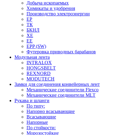
Добыча ископаемых
Химикаты и удобрения
Производство электроэнергии
EP
ТК
БКНЛ
XE
EE
EPP (SW)
Футеровка приводных барабанов
Модульная лента
INTRALOX
HONGSBELT
REXNORD
MODUTECH
Замки для соединения конвейерных лент
Механические соединители Flexco
Механические соединители MLT
Рукава и шланги
По типу:
Напорно всасывающие
Всасывающие
Напорные
По стойкости:
Морозостойкие