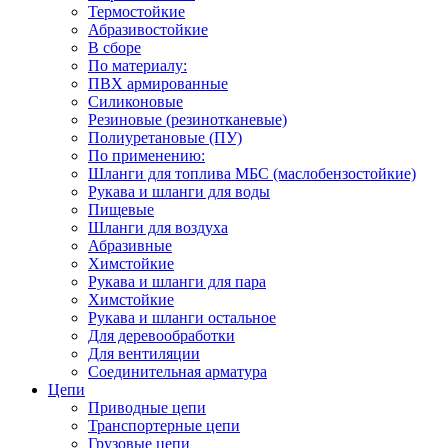
Термостойкие
Абразивостойкие
В сборе
По материалу:
ПВХ армированные
Силиконовые
Резиновые (резинотканевые)
Полиуретановые (ПУ)
По применению:
Шланги для топлива МБС (маслобензостойкие)
Рукава и шланги для воды
Пищевые
Шланги для воздуха
Абразивные
Химстойкие
Рукава и шланги для пара
Химстойкие
Рукава и шланги остальное
Для деревообработки
Для вентиляции
Соединительная арматура
Цепи
Приводные цепи
Транспортерные цепи
Грузовые цепи