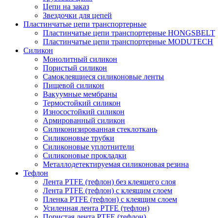
Цепи на заказ
Звездочки для цепей
Пластинчатые цепи транспортерные
Пластинчатые цепи транспортерные HONGSBELT
Пластинчатые цепи транспортерные MODUTECH
Силикон
Монолитный силикон
Пористый силикон
Самоклеящиеся силиконовые ленты
Пищевой силикон
Вакуумные мембраны
Термостойкий силикон
Износостойкий силикон
Армированный силикон
Силиконизированная стеклоткань
Силиконовые трубки
Силиконовые уплотнители
Силиконовые прокладки
Металлодетектируемая силиконовая резина
Тефлон
Лента PTFE (тефлон) без клеящего слоя
Лента PTFE (тефлон) с клеящим слоем
Пленка PTFE (тефлон) с клеящим слоем
Усиленная лента PTFE (тефлон)
Пористая лента PTFE (тефлон)