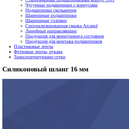
Чугунные подшипники с корпусами
Подшипники скольжения
Шарнирные подшипники
Шарнирные головки
Специализированная смазка Arcanol
Линейные направляющие
Продукция для мониторинга состояния
Продукция для монтажа подшипников
Пластиковые ленты
Фетровые ленты, рукава
Транспортирующие сетки
Силиконовый шланг 16 мм