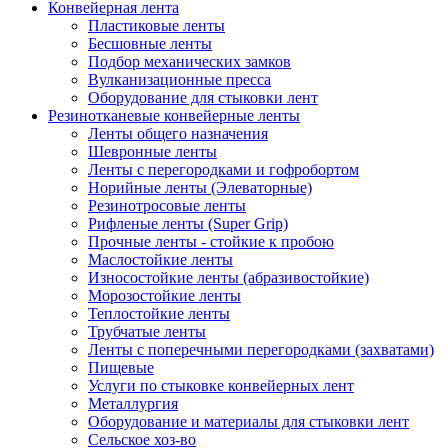
Конвейерная лента
Пластиковые ленты
Бесшовные ленты
Подбор механических замков
Вулканизационные пресса
Оборудование для стыковки лент
Резинотканевые конвейерные ленты
Ленты общего назначения
Шевронные ленты
Ленты с перегородками и гофробортом
Норийные ленты (Элеваторные)
Резинотросовые ленты
Рифленые ленты (Super Grip)
Прочные ленты - стойкие к пробою
Маслостойкие ленты
Износостойкие ленты (абразивостойкие)
Морозостойкие ленты
Теплостойкие ленты
Трубчатые ленты
Ленты с поперечными перегородками (захватами)
Пищевые
Услуги по стыковке конвейерных лент
Металлургия
Оборудование и материалы для стыковки лент
Сельское хоз-во