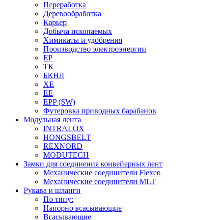
Переработка
Деревообработка
Карьер
Добыча ископаемых
Химикаты и удобрения
Производство электроэнергии
EP
ТК
БКНЛ
XE
EE
EPP (SW)
Футеровка приводных барабанов
Модульная лента
INTRALOX
HONGSBELT
REXNORD
MODUTECH
Замки для соединения конвейерных лент
Механические соединители Flexco
Механические соединители MLT
Рукава и шланги
По типу:
Напорно всасывающие
Всасывающие