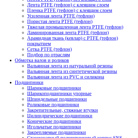
Лента PTFE (тефлон) с клеящим слоем
Пленка PTFE (тефлон) с клеящим слоем
Усиленная лента PTFE (тефлон)
Пористая лента PTFE (тефлон)
Тяжелая промышленная лента PTFE (тефлон)
Ламинированная лента PTFE (тефлон)
Арамидная ткань (кевлар) с PTFE (тефлон)
покрытием
Сетка PTFE (тефлон)
Подбор по отраслям
Обмотка валов и роликов
Вальянная лента из натуральной резины
Вальянная лента из синтетической резины
Вальянная лента из PVC и силикона
Подшипники
Шариковые подшипники
Шарикоподшипники упорные
Шпиндельные подшипники
Роликовые подшипники
Закрепительные, стяжные втулки
Цилиндрические подшипники
Конические подшипники
Игольчатые подшипники
Закрепляемые подшипники
Стационарный подшипниковый корпус SNS