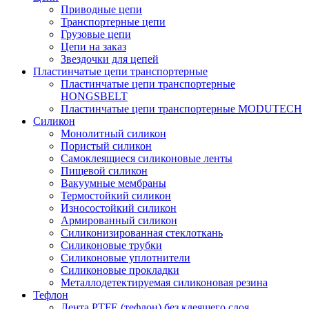
Приводные цепи
Транспортерные цепи
Грузовые цепи
Цепи на заказ
Звездочки для цепей
Пластинчатые цепи транспортерные
Пластинчатые цепи транспортерные
HONGSBELT
Пластинчатые цепи транспортерные MODUTECH
Силикон
Монолитный силикон
Пористый силикон
Самоклеящиеся силиконовые ленты
Пищевой силикон
Вакуумные мембраны
Термостойкий силикон
Износостойкий силикон
Армированный силикон
Силиконизированная стеклоткань
Силиконовые трубки
Силиконовые уплотнители
Силиконовые прокладки
Металлодетектируемая силиконовая резина
Тефлон
Лента PTFE (тефлон) без клеящего слоя