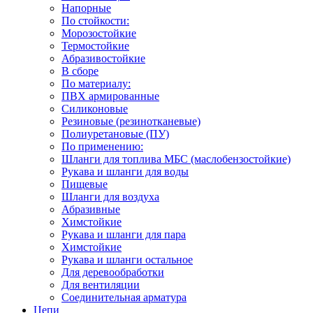
Напорные
По стойкости:
Морозостойкие
Термостойкие
Абразивостойкие
В сборе
По материалу:
ПВХ армированные
Силиконовые
Резиновые (резинотканевые)
Полиуретановые (ПУ)
По применению:
Шланги для топлива МБС (маслобензостойкие)
Рукава и шланги для воды
Пищевые
Шланги для воздуха
Абразивные
Химстойкие
Рукава и шланги для пара
Химстойкие
Рукава и шланги остальное
Для деревообработки
Для вентиляции
Соединительная арматура
Цепи