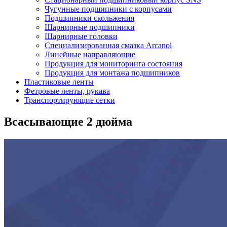
Чугунные подшипники с корпусами
Подшипники скольжения
Шарнирные подшипники
Шарнирные головки
Специализированная смазка Arcanol
Линейные направляющие
Продукция для мониторинга состояния
Продукция для монтажа подшипников
Пластиковые ленты
Фетровые ленты, рукава
Транспортирующие сетки
Всасывающие 2 дюйма