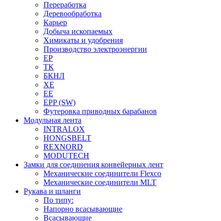
Переработка
Деревообработка
Карьер
Добыча ископаемых
Химикаты и удобрения
Производство электроэнергии
EP
ТК
БКНЛ
XE
EE
EPP (SW)
Футеровка приводных барабанов
Модульная лента
INTRALOX
HONGSBELT
REXNORD
MODUTECH
Замки для соединения конвейерных лент
Механические соединители Flexco
Механические соединители MLT
Рукава и шланги
По типу:
Напорно всасывающие
Всасывающие