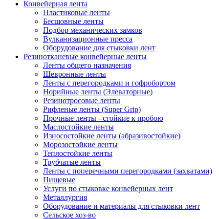
Конвейерная лента
Пластиковые ленты
Бесшовные ленты
Подбор механических замков
Вулканизационные пресса
Оборудование для стыковки лент
Резинотканевые конвейерные ленты
Ленты общего назначения
Шевронные ленты
Ленты с перегородками и гофробортом
Норийные ленты (Элеваторные)
Резинотросовые ленты
Рифленые ленты (Super Grip)
Прочные ленты - стойкие к пробою
Маслостойкие ленты
Износостойкие ленты (абразивостойкие)
Морозостойкие ленты
Теплостойкие ленты
Трубчатые ленты
Ленты с поперечными перегородками (захватами)
Пищевые
Услуги по стыковке конвейерных лент
Металлургия
Оборудование и материалы для стыковки лент
Сельское хоз-во