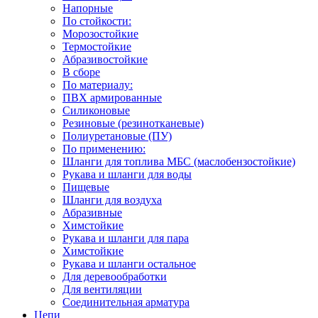
Напорные
По стойкости:
Морозостойкие
Термостойкие
Абразивостойкие
В сборе
По материалу:
ПВХ армированные
Силиконовые
Резиновые (резинотканевые)
Полиуретановые (ПУ)
По применению:
Шланги для топлива МБС (маслобензостойкие)
Рукава и шланги для воды
Пищевые
Шланги для воздуха
Абразивные
Химстойкие
Рукава и шланги для пара
Химстойкие
Рукава и шланги остальное
Для деревообработки
Для вентиляции
Соединительная арматура
Цепи