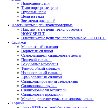
Приводные цепи
Транспортерные цепи
Грузовые цепи
Цепи на заказ
Звездочки для цепей
Пластинчатые цепи транспортерные
Пластинчатые цепи транспортерные
HONGSBELT
Пластинчатые цепи транспортерные MODUTECH
Силикон
Монолитный силикон
Пористый силикон
Самоклеящиеся силиконовые ленты
Пищевой силикон
Вакуумные мембраны
Термостойкий силикон
Износостойкий силикон
Армированный силикон
Силиконизированная стеклоткань
Силиконовые трубки
Силиконовые уплотнители
Силиконовые прокладки
Металлодетектируемая силиконовая резина
Тефлон
Лента PTFE (тефлон) без клеящего слоя