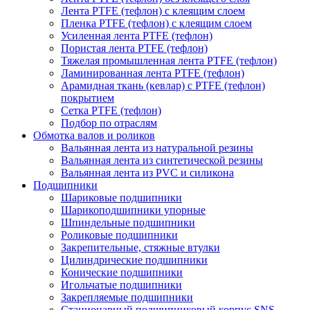
Лента PTFE (тефлон) с клеящим слоем
Пленка PTFE (тефлон) с клеящим слоем
Усиленная лента PTFE (тефлон)
Пористая лента PTFE (тефлон)
Тяжелая промышленная лента PTFE (тефлон)
Ламинированная лента PTFE (тефлон)
Арамидная ткань (кевлар) с PTFE (тефлон)
покрытием
Сетка PTFE (тефлон)
Подбор по отраслям
Обмотка валов и роликов
Вальянная лента из натуральной резины
Вальянная лента из синтетической резины
Вальянная лента из PVC и силикона
Подшипники
Шариковые подшипники
Шарикоподшипники упорные
Шпиндельные подшипники
Роликовые подшипники
Закрепительные, стяжные втулки
Цилиндрические подшипники
Конические подшипники
Игольчатые подшипники
Закрепляемые подшипники
Стационарный подшипниковый корпус SNS