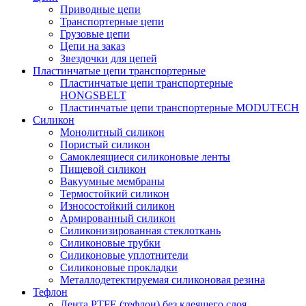
Приводные цепи
Транспортерные цепи
Грузовые цепи
Цепи на заказ
Звездочки для цепей
Пластинчатые цепи транспортерные
Пластинчатые цепи транспортерные
HONGSBELT
Пластинчатые цепи транспортерные MODUTECH
Силикон
Монолитный силикон
Пористый силикон
Самоклеящиеся силиконовые ленты
Пищевой силикон
Вакуумные мембраны
Термостойкий силикон
Износостойкий силикон
Армированный силикон
Силиконизированная стеклоткань
Силиконовые трубки
Силиконовые уплотнители
Силиконовые прокладки
Металлодетектируемая силиконовая резина
Тефлон
Лента PTFE (тефлон) без клеящего слоя