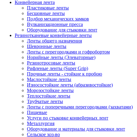
Конвейерная лента
Пластиковые ленты
Бесшовные ленты
Подбор механических замков
Вулканизационные пресса
Оборудование для стыковки лент
Резинотканевые конвейерные ленты
Ленты общего назначения
Шевронные ленты
Ленты с перегородками и гофробортом
Норийные ленты (Элеваторные)
Резинотросовые ленты
Рифленые ленты (Super Grip)
Прочные ленты - стойкие к пробою
Маслостойкие ленты
Износостойкие ленты (абразивостойкие)
Морозостойкие ленты
Теплостойкие ленты
Трубчатые ленты
Ленты с поперечными перегородками (захватами)
Пищевые
Услуги по стыковке конвейерных лент
Металлургия
Оборудование и материалы для стыковки лент
Сельское хоз-во