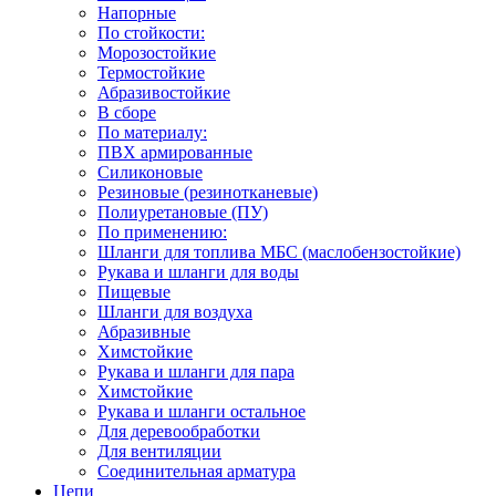
Напорные
По стойкости:
Морозостойкие
Термостойкие
Абразивостойкие
В сборе
По материалу:
ПВХ армированные
Силиконовые
Резиновые (резинотканевые)
Полиуретановые (ПУ)
По применению:
Шланги для топлива МБС (маслобензостойкие)
Рукава и шланги для воды
Пищевые
Шланги для воздуха
Абразивные
Химстойкие
Рукава и шланги для пара
Химстойкие
Рукава и шланги остальное
Для деревообработки
Для вентиляции
Соединительная арматура
Цепи