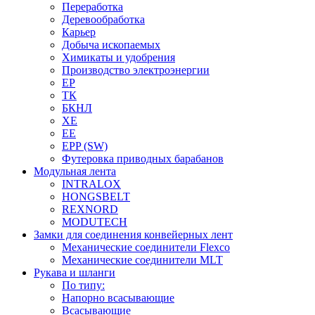
Переработка
Деревообработка
Карьер
Добыча ископаемых
Химикаты и удобрения
Производство электроэнергии
EP
ТК
БКНЛ
XE
EE
EPP (SW)
Футеровка приводных барабанов
Модульная лента
INTRALOX
HONGSBELT
REXNORD
MODUTECH
Замки для соединения конвейерных лент
Механические соединители Flexco
Механические соединители MLT
Рукава и шланги
По типу:
Напорно всасывающие
Всасывающие