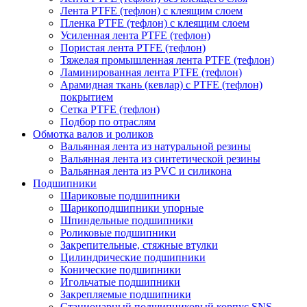
Лента PTFE (тефлон) с клеящим слоем
Пленка PTFE (тефлон) с клеящим слоем
Усиленная лента PTFE (тефлон)
Пористая лента PTFE (тефлон)
Тяжелая промышленная лента PTFE (тефлон)
Ламинированная лента PTFE (тефлон)
Арамидная ткань (кевлар) с PTFE (тефлон)
покрытием
Сетка PTFE (тефлон)
Подбор по отраслям
Обмотка валов и роликов
Вальянная лента из натуральной резины
Вальянная лента из синтетической резины
Вальянная лента из PVC и силикона
Подшипники
Шариковые подшипники
Шарикоподшипники упорные
Шпиндельные подшипники
Роликовые подшипники
Закрепительные, стяжные втулки
Цилиндрические подшипники
Конические подшипники
Игольчатые подшипники
Закрепляемые подшипники
Стационарный подшипниковый корпус SNS