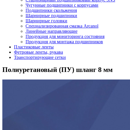
Чугунные подшипники с корпусами
Подшипники скольжения
Шарнирные подшипники
Шарнирные головки
Специализированная смазка Arcanol
Линейные направляющие
Продукция для мониторинга состояния
Продукция для монтажа подшипников
Пластиковые ленты
Фетровые ленты, рукава
Транспортирующие сетки
Полиуретановый (ПУ) шланг 8 мм