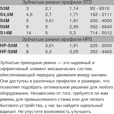
Зубчатые ремни профиля STD
3
2,1
1,14
93 - 6510
S3M
4,5
2,7
1,71
162 - 2111
S4,5M
5
3,61
1,91
200 - 4000
S5M
8
5
2,95
352 - 6640
S8M
14
5
5,3
714 - 5012
S14M
Зубчатые ремни профиля HPS
5
3,61
1,91
225 - 2000
HP-S5M
8
5,3
3,05
352 - 4400
HP-S8M
Зубчатые приводные ремни — это надежный и
эффективный элемент механических систем,
обеспечивающий передачу движения между валами.
Они доступны в различных профилях и размерах, что
позволяет подобрать оптимальное решение для любого
оборудования. Независимо от того, требуется ли вам
ремень для промышленного станка или для легкого
бытового устройства, у нас вы найдете идеальный
вариант. Не упустите возможность улучшить