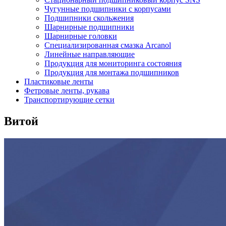
Чугунные подшипники с корпусами
Подшипники скольжения
Шарнирные подшипники
Шарнирные головки
Специализированная смазка Arcanol
Линейные направляющие
Продукция для мониторинга состояния
Продукция для монтажа подшипников
Пластиковые ленты
Фетровые ленты, рукава
Транспортирующие сетки
Витой