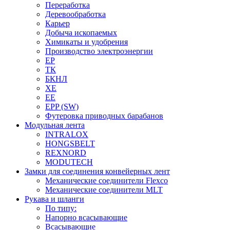
Переработка
Деревообработка
Карьер
Добыча ископаемых
Химикаты и удобрения
Производство электроэнергии
EP
ТК
БКНЛ
XE
EE
EPP (SW)
Футеровка приводных барабанов
Модульная лента
INTRALOX
HONGSBELT
REXNORD
MODUTECH
Замки для соединения конвейерных лент
Механические соединители Flexco
Механические соединители MLT
Рукава и шланги
По типу:
Напорно всасывающие
Всасывающие