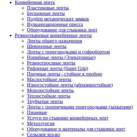
Конвейерная лента
Пластиковые ленты
Бесшовные ленты
Подбор механических замков
Вулканизационные пресса
Оборудование для стыковки лент
Резинотканевые конвейерные ленты
Ленты общего назначения
Шевронные ленты
Ленты с перегородками и гофробортом
Норийные ленты (Элеваторные)
Резинотросовые ленты
Рифленые ленты (Super Grip)
Прочные ленты - стойкие к пробою
Маслостойкие ленты
Износостойкие ленты (абразивостойкие)
Морозостойкие ленты
Теплостойкие ленты
Трубчатые ленты
Ленты с поперечными перегородками (захватами)
Пищевые
Услуги по стыковке конвейерных лент
Металлургия
Оборудование и материалы для стыковки лент
Сельское хоз-во