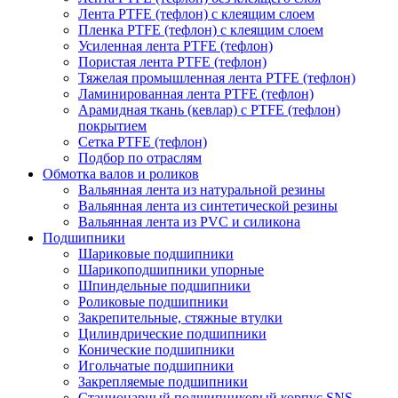
Лента PTFE (тефлон) с клеящим слоем
Пленка PTFE (тефлон) с клеящим слоем
Усиленная лента PTFE (тефлон)
Пористая лента PTFE (тефлон)
Тяжелая промышленная лента PTFE (тефлон)
Ламинированная лента PTFE (тефлон)
Арамидная ткань (кевлар) с PTFE (тефлон)
покрытием
Сетка PTFE (тефлон)
Подбор по отраслям
Обмотка валов и роликов
Вальянная лента из натуральной резины
Вальянная лента из синтетической резины
Вальянная лента из PVC и силикона
Подшипники
Шариковые подшипники
Шарикоподшипники упорные
Шпиндельные подшипники
Роликовые подшипники
Закрепительные, стяжные втулки
Цилиндрические подшипники
Конические подшипники
Игольчатые подшипники
Закрепляемые подшипники
Стационарный подшипниковый корпус SNS