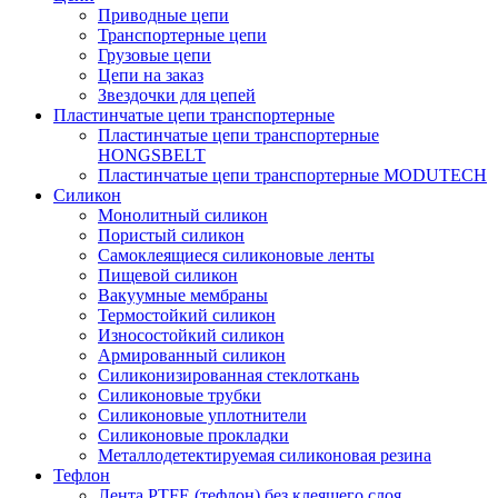
Приводные цепи
Транспортерные цепи
Грузовые цепи
Цепи на заказ
Звездочки для цепей
Пластинчатые цепи транспортерные
Пластинчатые цепи транспортерные
HONGSBELT
Пластинчатые цепи транспортерные MODUTECH
Силикон
Монолитный силикон
Пористый силикон
Самоклеящиеся силиконовые ленты
Пищевой силикон
Вакуумные мембраны
Термостойкий силикон
Износостойкий силикон
Армированный силикон
Силиконизированная стеклоткань
Силиконовые трубки
Силиконовые уплотнители
Силиконовые прокладки
Металлодетектируемая силиконовая резина
Тефлон
Лента PTFE (тефлон) без клеящего слоя