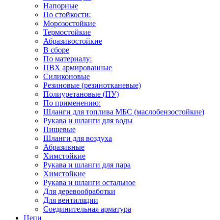
Напорные
По стойкости:
Морозостойкие
Термостойкие
Абразивостойкие
В сборе
По материалу:
ПВХ армированные
Силиконовые
Резиновые (резинотканевые)
Полиуретановые (ПУ)
По применению:
Шланги для топлива МБС (маслобензостойкие)
Рукава и шланги для воды
Пищевые
Шланги для воздуха
Абразивные
Химстойкие
Рукава и шланги для пара
Химстойкие
Рукава и шланги остальное
Для деревообработки
Для вентиляции
Соединительная арматура
Цепи