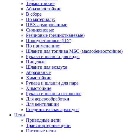
Термостойкие
Абразивостойкие
В сборе
По материалу:
ПВХ армированные
Силиконовые
Резиновые (резинотканевые)
Полиуретановые (ПУ)
По применению:
Шланги для топлива МБС (маслобензостойкие)
Рукава и шланги для воды
Пищевые
Шланги для воздуха
Абразивные
Химстойкие
Рукава и шланги для пара
Химстойкие
Рукава и шланги остальное
Для деревообработки
Для вентиляции
Соединительная арматура
Цепи
Приводные цепи
Транспортерные цепи
Грузовые цепи