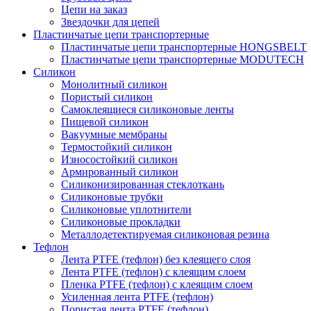
Цепи на заказ
Звездочки для цепей
Пластинчатые цепи транспортерные
Пластинчатые цепи транспортерные HONGSBELT
Пластинчатые цепи транспортерные MODUTECH
Силикон
Монолитный силикон
Пористый силикон
Самоклеящиеся силиконовые ленты
Пищевой силикон
Вакуумные мембраны
Термостойкий силикон
Износостойкий силикон
Армированный силикон
Силиконизированная стеклоткань
Силиконовые трубки
Силиконовые уплотнители
Силиконовые прокладки
Металлодетектируемая силиконовая резина
Тефлон
Лента PTFE (тефлон) без клеящего слоя
Лента PTFE (тефлон) с клеящим слоем
Пленка PTFE (тефлон) с клеящим слоем
Усиленная лента PTFE (тефлон)
Пористая лента PTFE (тефлон)