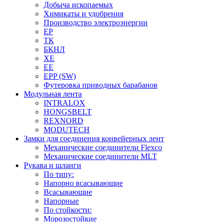
Добыча ископаемых
Химикаты и удобрения
Производство электроэнергии
EP
ТК
БКНЛ
XE
EE
EPP (SW)
Футеровка приводных барабанов
Модульная лента
INTRALOX
HONGSBELT
REXNORD
MODUTECH
Замки для соединения конвейерных лент
Механические соединители Flexco
Механические соединители MLT
Рукава и шланги
По типу:
Напорно всасывающие
Всасывающие
Напорные
По стойкости:
Морозостойкие