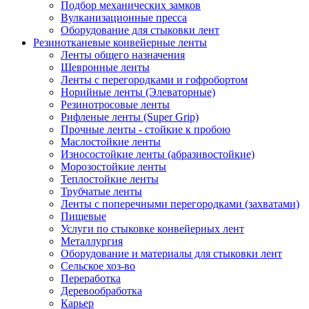
Подбор механических замков
Вулканизационные пресса
Оборудование для стыковки лент
Резинотканевые конвейерные ленты
Ленты общего назначения
Шевронные ленты
Ленты с перегородками и гофробортом
Норийные ленты (Элеваторные)
Резинотросовые ленты
Рифленые ленты (Super Grip)
Прочные ленты - стойкие к пробою
Маслостойкие ленты
Износостойкие ленты (абразивостойкие)
Морозостойкие ленты
Теплостойкие ленты
Трубчатые ленты
Ленты с поперечными перегородками (захватами)
Пищевые
Услуги по стыковке конвейерных лент
Металлургия
Оборудование и материалы для стыковки лент
Сельское хоз-во
Переработка
Деревообработка
Карьер