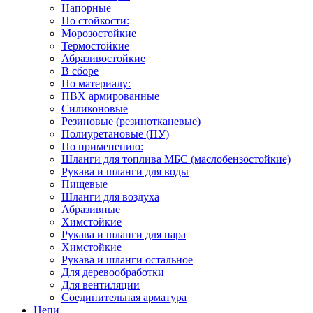
Напорные
По стойкости:
Морозостойкие
Термостойкие
Абразивостойкие
В сборе
По материалу:
ПВХ армированные
Силиконовые
Резиновые (резинотканевые)
Полиуретановые (ПУ)
По применению:
Шланги для топлива МБС (маслобензостойкие)
Рукава и шланги для воды
Пищевые
Шланги для воздуха
Абразивные
Химстойкие
Рукава и шланги для пара
Химстойкие
Рукава и шланги остальное
Для деревообработки
Для вентиляции
Соединительная арматура
Цепи