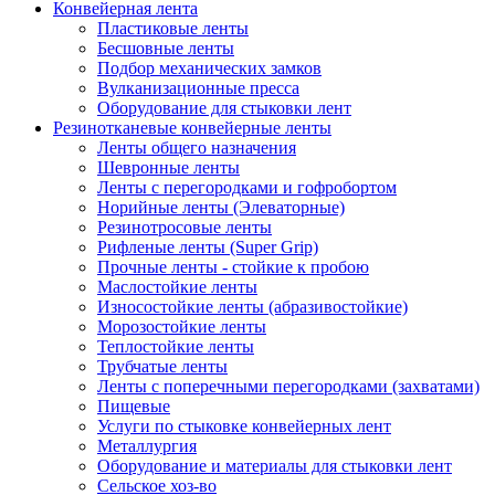
Конвейерная лента
Пластиковые ленты
Бесшовные ленты
Подбор механических замков
Вулканизационные пресса
Оборудование для стыковки лент
Резинотканевые конвейерные ленты
Ленты общего назначения
Шевронные ленты
Ленты с перегородками и гофробортом
Норийные ленты (Элеваторные)
Резинотросовые ленты
Рифленые ленты (Super Grip)
Прочные ленты - стойкие к пробою
Маслостойкие ленты
Износостойкие ленты (абразивостойкие)
Морозостойкие ленты
Теплостойкие ленты
Трубчатые ленты
Ленты с поперечными перегородками (захватами)
Пищевые
Услуги по стыковке конвейерных лент
Металлургия
Оборудование и материалы для стыковки лент
Сельское хоз-во