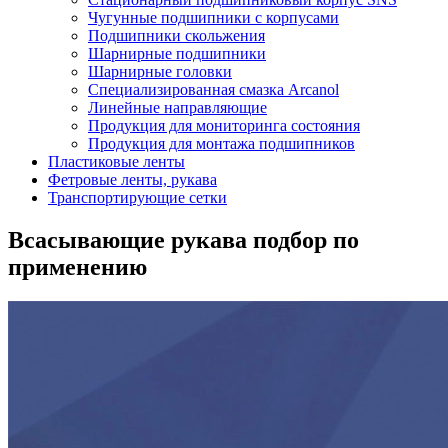
Чугунные подшипники с корпусами
Подшипники скольжения
Шарнирные подшипники
Шарнирные головки
Специализированная смазка Arcanol
Линейные направляющие
Продукция для мониторинга состояния
Продукция для монтажа подшипников
Пластиковые ленты
Фетровые ленты, рукава
Транспортирующие сетки
Всасывающие рукава подбор по
применению