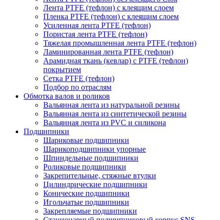
Лента PTFE (тефлон) с клеящим слоем
Пленка PTFE (тефлон) с клеящим слоем
Усиленная лента PTFE (тефлон)
Пористая лента PTFE (тефлон)
Тяжелая промышленная лента PTFE (тефлон)
Ламинированная лента PTFE (тефлон)
Арамидная ткань (кевлар) с PTFE (тефлон)
покрытием
Сетка PTFE (тефлон)
Подбор по отраслям
Обмотка валов и роликов
Вальянная лента из натуральной резины
Вальянная лента из синтетической резины
Вальянная лента из PVC и силикона
Подшипники
Шариковые подшипники
Шарикоподшипники упорные
Шпиндельные подшипники
Роликовые подшипники
Закрепительные, стяжные втулки
Цилиндрические подшипники
Конические подшипники
Игольчатые подшипники
Закрепляемые подшипники
Стационарный подшипниковый корпус SNS