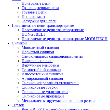
Приводные цепи
Транспортерные цепи
Грузовые цепи
Цепи на заказ
Звездочки для цепей
Пластинчатые цепи транспортерные
Пластинчатые цепи транспортерные
HONGSBELT
Пластинчатые цепи транспортерные MODUTECH
Силикон
Монолитный силикон
Пористый силикон
Самоклеящиеся силиконовые ленты
Пищевой силикон
Вакуумные мембраны
Термостойкий силикон
Износостойкий силикон
Армированный силикон
Силиконизированная стеклоткань
Силиконовые трубки
Силиконовые уплотнители
Силиконовые прокладки
Металлодетектируемая силиконовая резина
Тефлон
Лента PTFE (тефлон) без клеящего слоя