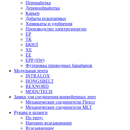
Переработка
Деревообработка
Карьер
Добыча ископаемых
Химикаты и удобрения
Производство электроэнергии
EP
ТК
БКНЛ
XE
EE
EPP (SW)
Футеровка приводных барабанов
Модульная лента
INTRALOX
HONGSBELT
REXNORD
MODUTECH
Замки для соединения конвейерных лент
Механические соединители Flexco
Механические соединители MLT
Рукава и шланги
По типу:
Напорно всасывающие
Всасывающие