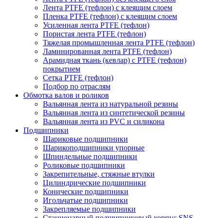
Лента PTFE (тефлон) с клеящим слоем
Пленка PTFE (тефлон) с клеящим слоем
Усиленная лента PTFE (тефлон)
Пористая лента PTFE (тефлон)
Тяжелая промышленная лента PTFE (тефлон)
Ламинированная лента PTFE (тефлон)
Арамидная ткань (кевлар) с PTFE (тефлон)
покрытием
Сетка PTFE (тефлон)
Подбор по отраслям
Обмотка валов и роликов
Вальянная лента из натуральной резины
Вальянная лента из синтетической резины
Вальянная лента из PVC и силикона
Подшипники
Шариковые подшипники
Шарикоподшипники упорные
Шпиндельные подшипники
Роликовые подшипники
Закрепительные, стяжные втулки
Цилиндрические подшипники
Конические подшипники
Игольчатые подшипники
Закрепляемые подшипники
Стационарный подшипниковый корпус SNS