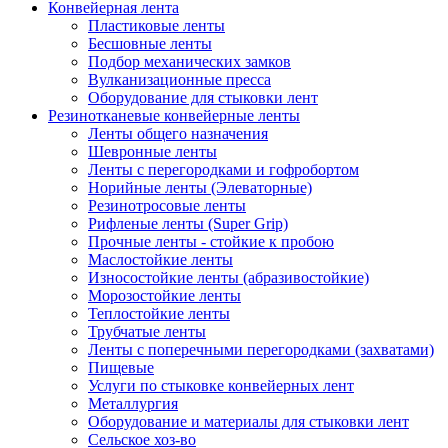
Конвейерная лента
Пластиковые ленты
Бесшовные ленты
Подбор механических замков
Вулканизационные пресса
Оборудование для стыковки лент
Резинотканевые конвейерные ленты
Ленты общего назначения
Шевронные ленты
Ленты с перегородками и гофробортом
Норийные ленты (Элеваторные)
Резинотросовые ленты
Рифленые ленты (Super Grip)
Прочные ленты - стойкие к пробою
Маслостойкие ленты
Износостойкие ленты (абразивостойкие)
Морозостойкие ленты
Теплостойкие ленты
Трубчатые ленты
Ленты с поперечными перегородками (захватами)
Пищевые
Услуги по стыковке конвейерных лент
Металлургия
Оборудование и материалы для стыковки лент
Сельское хоз-во