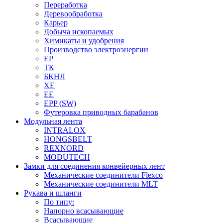
Переработка
Деревообработка
Карьер
Добыча ископаемых
Химикаты и удобрения
Производство электроэнергии
EP
ТК
БКНЛ
XE
EE
EPP (SW)
Футеровка приводных барабанов
Модульная лента
INTRALOX
HONGSBELT
REXNORD
MODUTECH
Замки для соединения конвейерных лент
Механические соединители Flexco
Механические соединители MLT
Рукава и шланги
По типу:
Напорно всасывающие
Всасывающие