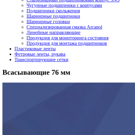
Чугунные подшипники с корпусами
Подшипники скольжения
Шарнирные подшипники
Шарнирные головки
Специализированная смазка Arcanol
Линейные направляющие
Продукция для мониторинга состояния
Продукция для монтажа подшипников
Пластиковые ленты
Фетровые ленты, рукава
Транспортирующие сетки
Всасывающие 76 мм