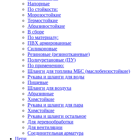
Напорные
По стойкости:
Морозостойкие
Термостойкие
Абразивостойкие
В сборе
По материалу:
ПВХ армированные
Силиконовые
Резиновые (резинотканевые)
Полиуретановые (ПУ)
По применению:
Шланги для топлива МБС (маслобензостойкие)
Рукава и шланги для воды
Пищевые
Шланги для воздуха
Абразивные
Химстойкие
Рукава и шланги для пара
Химстойкие
Рукава и шланги остальное
Для деревообработки
Для вентиляции
Соединительная арматура
Цепи