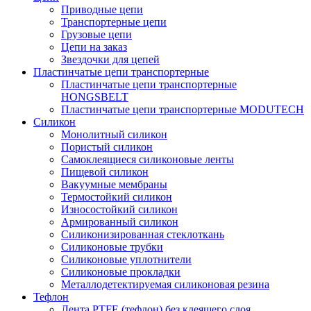
Приводные цепи
Транспортерные цепи
Грузовые цепи
Цепи на заказ
Звездочки для цепей
Пластинчатые цепи транспортерные
Пластинчатые цепи транспортерные
HONGSBELT
Пластинчатые цепи транспортерные MODUTECH
Силикон
Монолитный силикон
Пористый силикон
Самоклеящиеся силиконовые ленты
Пищевой силикон
Вакуумные мембраны
Термостойкий силикон
Износостойкий силикон
Армированный силикон
Силиконизированная стеклоткань
Силиконовые трубки
Силиконовые уплотнители
Силиконовые прокладки
Металлодетектируемая силиконовая резина
Тефлон
Лента PTFE (тефлон) без клеящего слоя