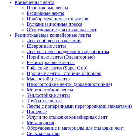
Конвейерная лента
Пластиковые ленты
Бесшовные ленты
Подбор механических замков
Вулканизационные пресса
Оборудование для стыковки лент
Резинотканевые конвейерные ленты
Ленты общего назначения
Шевронные ленты
Ленты с перегородками и гофробортом
Норийные ленты (Элеваторные)
Резинотросовые ленты
Рифленые ленты (Super Grip)
Прочные ленты - стойкие к пробою
Маслостойкие ленты
Износостойкие ленты (абразивостойкие)
Морозостойкие ленты
Теплостойкие ленты
Трубчатые ленты
Ленты с поперечными перегородками (захватами)
Пищевые
Услуги по стыковке конвейерных лент
Металлургия
Оборудование и материалы для стыковки лент
Сельское хоз-во