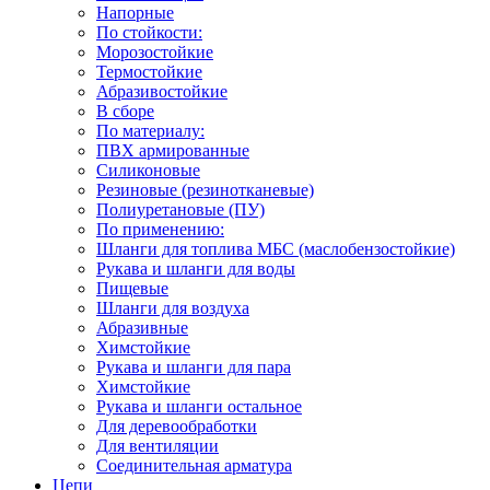
Напорные
По стойкости:
Морозостойкие
Термостойкие
Абразивостойкие
В сборе
По материалу:
ПВХ армированные
Силиконовые
Резиновые (резинотканевые)
Полиуретановые (ПУ)
По применению:
Шланги для топлива МБС (маслобензостойкие)
Рукава и шланги для воды
Пищевые
Шланги для воздуха
Абразивные
Химстойкие
Рукава и шланги для пара
Химстойкие
Рукава и шланги остальное
Для деревообработки
Для вентиляции
Соединительная арматура
Цепи