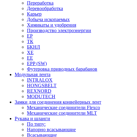
Переработка
Деревообработка
Карьер
Добыча ископаемых
Химикаты и удобрения
Производство электроэнергии
EP
ТК
БКНЛ
XE
EE
EPP (SW)
Футеровка приводных барабанов
Модульная лента
INTRALOX
HONGSBELT
REXNORD
MODUTECH
Замки для соединения конвейерных лент
Механические соединители Flexco
Механические соединители MLT
Рукава и шланги
По типу:
Напорно всасывающие
Всасывающие