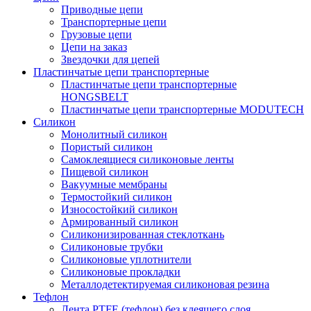
Приводные цепи
Транспортерные цепи
Грузовые цепи
Цепи на заказ
Звездочки для цепей
Пластинчатые цепи транспортерные
Пластинчатые цепи транспортерные
HONGSBELT
Пластинчатые цепи транспортерные MODUTECH
Силикон
Монолитный силикон
Пористый силикон
Самоклеящиеся силиконовые ленты
Пищевой силикон
Вакуумные мембраны
Термостойкий силикон
Износостойкий силикон
Армированный силикон
Силиконизированная стеклоткань
Силиконовые трубки
Силиконовые уплотнители
Силиконовые прокладки
Металлодетектируемая силиконовая резина
Тефлон
Лента PTFE (тефлон) без клеящего слоя