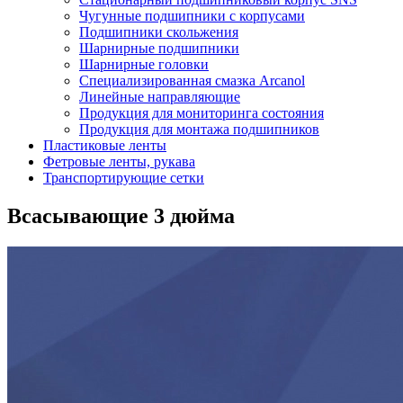
Чугунные подшипники с корпусами
Подшипники скольжения
Шарнирные подшипники
Шарнирные головки
Специализированная смазка Arcanol
Линейные направляющие
Продукция для мониторинга состояния
Продукция для монтажа подшипников
Пластиковые ленты
Фетровые ленты, рукава
Транспортирующие сетки
Всасывающие 3 дюйма