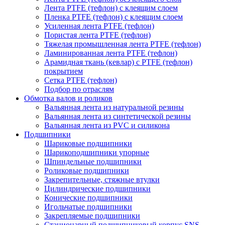
Лента PTFE (тефлон) с клеящим слоем
Пленка PTFE (тефлон) с клеящим слоем
Усиленная лента PTFE (тефлон)
Пористая лента PTFE (тефлон)
Тяжелая промышленная лента PTFE (тефлон)
Ламинированная лента PTFE (тефлон)
Арамидная ткань (кевлар) с PTFE (тефлон)
покрытием
Сетка PTFE (тефлон)
Подбор по отраслям
Обмотка валов и роликов
Вальянная лента из натуральной резины
Вальянная лента из синтетической резины
Вальянная лента из PVC и силикона
Подшипники
Шариковые подшипники
Шарикоподшипники упорные
Шпиндельные подшипники
Роликовые подшипники
Закрепительные, стяжные втулки
Цилиндрические подшипники
Конические подшипники
Игольчатые подшипники
Закрепляемые подшипники
Стационарный подшипниковый корпус SNS