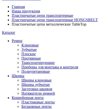
Главная
Наша продукция
Пластинчатые цепи транспортерные
Пластинчатые цепи транспортерные HONGSBELT
Пластинчатые цепи металлические TableTop
Каталог
Ремни
Клиновые
Зубчатые
Плоские
Протяжные
Транспортирующие
Приборы для монтажа и контроля
Полиуретановые
Шкивы
Шкивы клиновые
Шкивы зубчатые
Заготовки шкивов
Натяжители ремней
Конвейерная лента
Пластиковые ленты
Бесшовные ленты