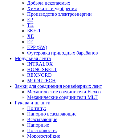
Добыча ископаемых
Химикаты и удобрения
Производство электроэнергии
EP
ТК
БКНЛ
XE
EE
EPP (SW)
Футеровка приводных барабанов
Модульная лента
INTRALOX
HONGSBELT
REXNORD
MODUTECH
Замки для соединения конвейерных лент
Механические соединители Flexco
Механические соединители MLT
Рукава и шланги
По типу:
Напорно всасывающие
Всасывающие
Напорные
По стойкости:
Морозостойкие