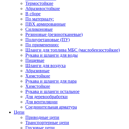
Термостойкие
Абразивостойкие
В сборе
По материалу:
ПВХ армированные
Силиконовые
Резиновые (резинотканевые)
Полиуретановые (ПУ)
По применению:
Шланги для топлива МБС (маслобензостойкие)
Рукава и шланги для воды
Пищевые
Шланги для воздуха
Абразивные
Химстойкие
Рукава и шланги для пара
Химстойкие
Рукава и шланги остальное
Для деревообработки
Для вентиляции
Соединительная арматура
Цепи
Приводные цепи
Транспортерные цепи
Грузовые цепи