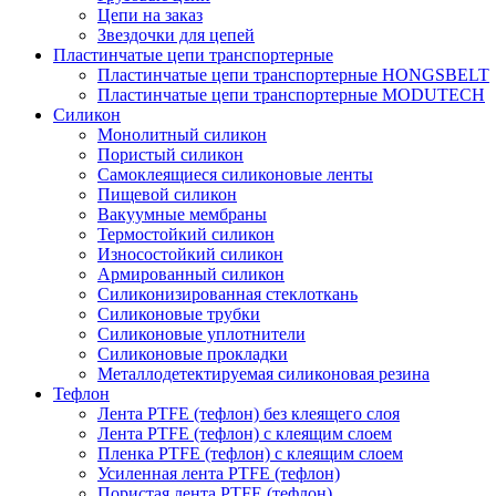
Цепи на заказ
Звездочки для цепей
Пластинчатые цепи транспортерные
Пластинчатые цепи транспортерные HONGSBELT
Пластинчатые цепи транспортерные MODUTECH
Силикон
Монолитный силикон
Пористый силикон
Самоклеящиеся силиконовые ленты
Пищевой силикон
Вакуумные мембраны
Термостойкий силикон
Износостойкий силикон
Армированный силикон
Силиконизированная стеклоткань
Силиконовые трубки
Силиконовые уплотнители
Силиконовые прокладки
Металлодетектируемая силиконовая резина
Тефлон
Лента PTFE (тефлон) без клеящего слоя
Лента PTFE (тефлон) с клеящим слоем
Пленка PTFE (тефлон) с клеящим слоем
Усиленная лента PTFE (тефлон)
Пористая лента PTFE (тефлон)