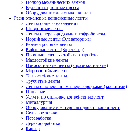
Подбор механических замков
Вулканизационные пресса
Оборудование для стыковки лент
Резинотканевые конвейерные ленты
Ленты общего назначения
Шевронные ленты
Ленты с перегородками и гофробортом
Норийные ленты (Элеваторные)
Резинотросовые ленты
Рифленые ленты (Super Grip)
Прочные ленты - стойкие к пробою
Маслостойкие ленты
Износостойкие ленты (абразивостойкие)
Морозостойкие ленты
Теплостойкие ленты
Трубчатые ленты
Ленты с поперечными перегородками (захватами)
Пищевые
Услуги по стыковке конвейерных лент
Металлургия
Оборудование и материалы для стыковки лент
Сельское хоз-во
Переработка
Деревообработка
Карьер